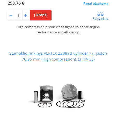
258,76 €
Pagal užsakymą
Į krepšį
Palyginkite
High-compression piston kit designed to boost engine
performance and efficiency.
Stūmoklio rinkinys VERTEX 22889B Cylinder 77, piston
76,95 mm (High compression), (3 RINGS)