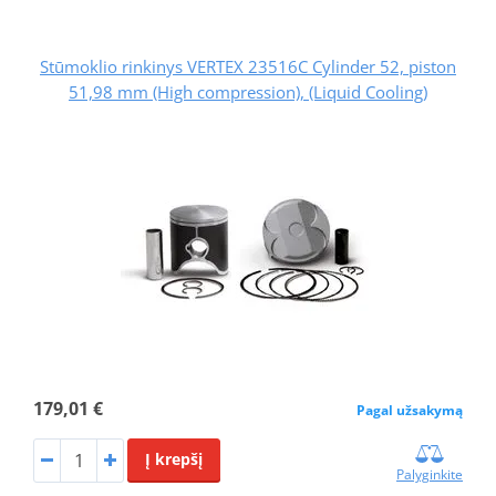
Stūmoklio rinkinys VERTEX 23516C Cylinder 52, piston
51,98 mm (High compression), (Liquid Cooling)
179,01 €
Pagal užsakymą
Į krepšį
Palyginkite