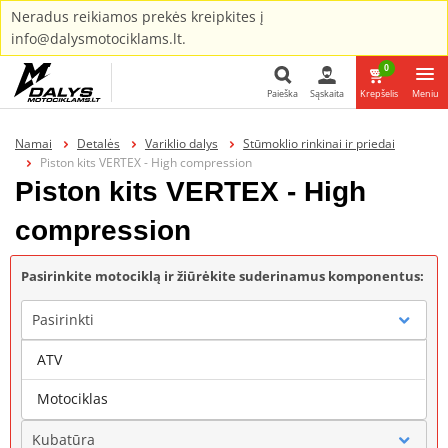
Neradus reikiamos prekės kreipkites į
info@dalysmotociklams.lt.
0
Paieška
Sąskaita
Krepšelis
Meniu
Paieška
Namai
Detalės
Variklio dalys
Stūmoklio rinkinai ir priedai
Piston kits VERTEX - High compression
Piston kits VERTEX - High
compression
Pasirinkite motociklą ir žiūrėkite suderinamus komponentus:
Pasirinkti
ATV
Gamintojas
Motociklas
Kubatūra