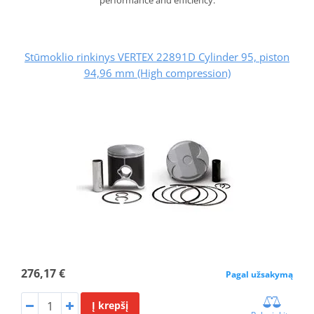
Stūmoklio rinkinys VERTEX 22891D Cylinder 95, piston
94,96 mm (High compression)
276,17 €
Pagal užsakymą
Į krepšį