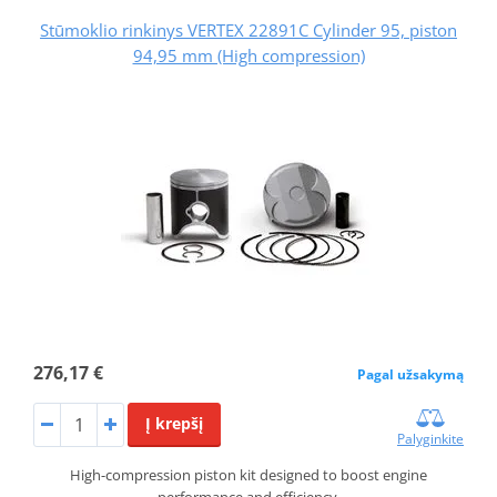
Stūmoklio rinkinys VERTEX 22891C Cylinder 95, piston
94,95 mm (High compression)
276,17 €
Pagal užsakymą
Į krepšį
Palyginkite
High-compression piston kit designed to boost engine
performance and efficiency.