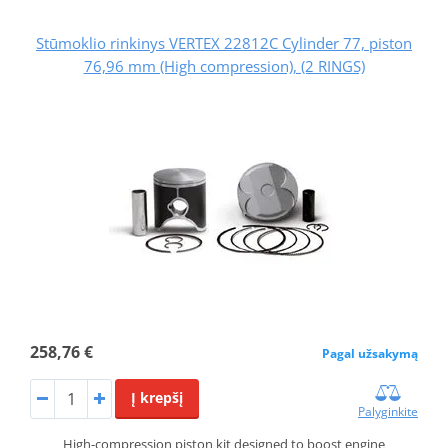
Stūmoklio rinkinys VERTEX 22812C Cylinder 77, piston
76,96 mm (High compression), (2 RINGS)
258,76 €
Pagal užsakymą
Į krepšį
Palyginkite
High-compression piston kit designed to boost engine