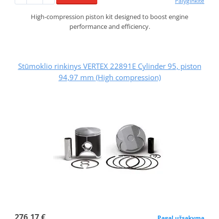
Palyginkite
High-compression piston kit designed to boost engine
performance and efficiency.
Stūmoklio rinkinys VERTEX 22891E Cylinder 95, piston
94,97 mm (High compression)
276,17 €
Pagal užsakymą