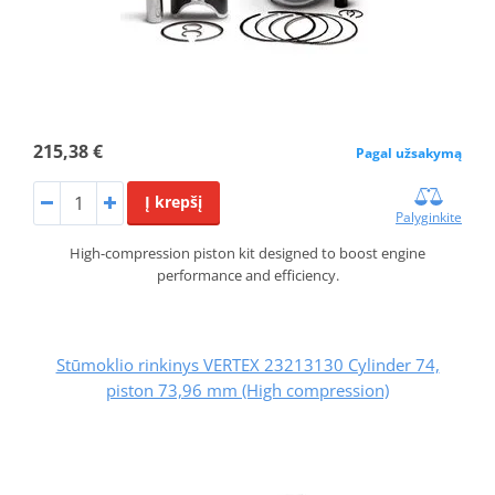
215,38 €
Pagal užsakymą
Į krepšį
Palyginkite
High-compression piston kit designed to boost engine
performance and efficiency.
Stūmoklio rinkinys VERTEX 23213130 Cylinder 74,
piston 73,96 mm (High compression)