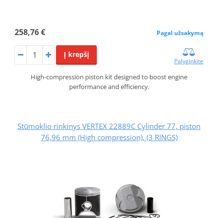
258,76 €
Pagal užsakymą
Į krepšį
Palyginkite
High-compression piston kit designed to boost engine
performance and efficiency.
Stūmoklio rinkinys VERTEX 22889C Cylinder 77, piston
76,96 mm (High compression), (3 RINGS)