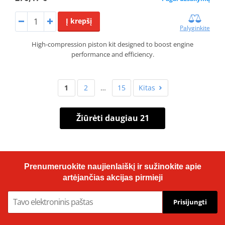
Į krepšį
Palyginkite
High-compression piston kit designed to boost engine
performance and efficiency.
1
2
…
15
Kitas
Žiūrėti daugiau 21
Prenumeruokite naujienlaiškį ir sužinokite apie
artėjančias akcijas pirmieji
Prisijungti