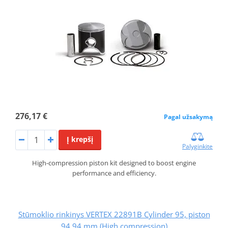
276,17 €
Pagal užsakymą
Į krepšį
Palyginkite
High-compression piston kit designed to boost engine
performance and efficiency.
Stūmoklio rinkinys VERTEX 22891B Cylinder 95, piston
94,94 mm (High compression)