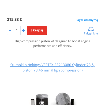
215,38 €
Pagal užsakymą
Į krepšį
Palyginkite
High-compression piston kit designed to boost engine
performance and efficiency.
Stūmoklio rinkinys VERTEX 23213080 Cylinder 73,5,
piston 73,46 mm (High compression)