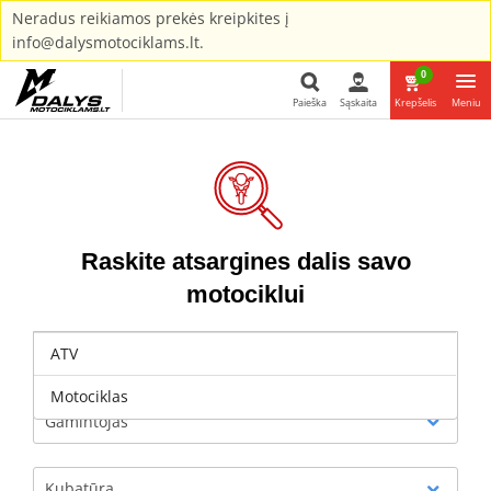
Neradus reikiamos prekės kreipkites į
info@dalysmotociklams.lt.
0
Paieška
Sąskaita
Krepšelis
Meniu
Paieška
Raskite atsargines dalis savo
motociklui
ATV
Pasirinkti
Motociklas
Gamintojas
Kubatūra