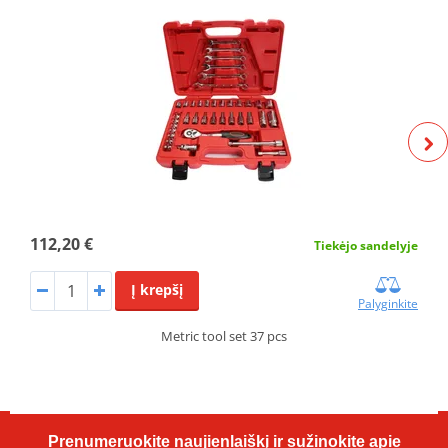
112,20 €
Tiekėjo sandelyje
Į krepšį
Palyginkite
Metric tool set 37 pcs
Prenumeruokite naujienlaiškį ir sužinokite apie