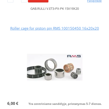
Palyginkite
GAB.RULLI V.ET3-PX-PK 15X19X20
Roller cage for piston pin RMS 100150450 16x20x20
6,00 €
Yra centriniame sandėlyje, pristatymas 5-7 dienos.