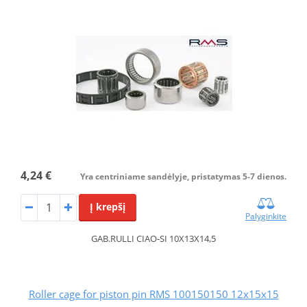
4,24 €
Yra centriniame sandėlyje, pristatymas 5-7 dienos.
Į krepšį
Palyginkite
GAB.RULLI CIAO-SI 10X13X14,5
Roller cage for piston pin RMS 100150150 12x15x15