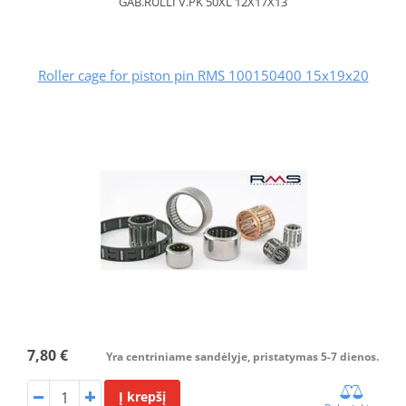
GAB.RULLI V.PK 50XL 12X17X13
Roller cage for piston pin RMS 100150400 15x19x20
7,80 €
Yra centriniame sandėlyje, pristatymas 5-7 dienos.
Į krepšį