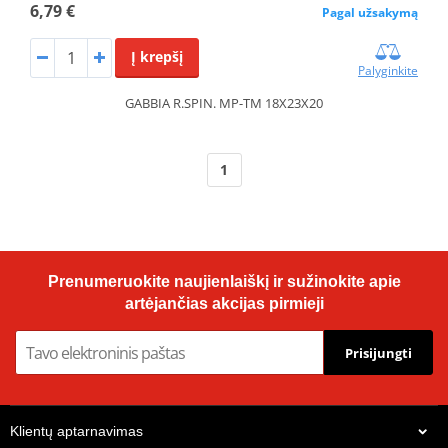
6,79 €
Pagal užsakymą
Į krepšį
Palyginkite
GABBIA R.SPIN. MP-TM 18X23X20
1
Prenumeruokite naujienlaiškį ir sužinokite apie
artėjančias akcijas pirmieji
Prisijungti
Klientų aptarnavimas