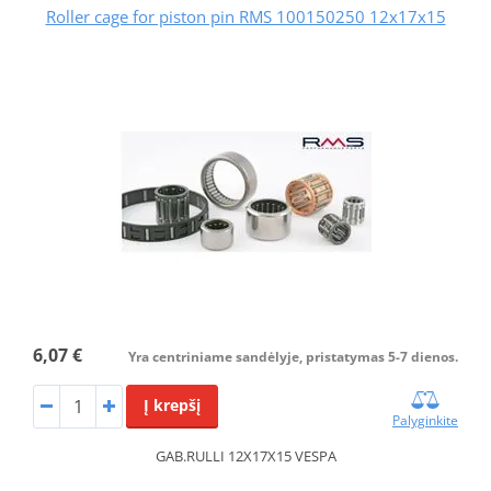
Roller cage for piston pin RMS 100150250 12x17x15
6,07 €
Yra centriniame sandėlyje, pristatymas 5-7 dienos.
Į krepšį
Palyginkite
GAB.RULLI 12X17X15 VESPA