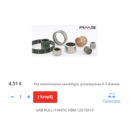
4,51 €
Yra centriniame sandėlyje, pristatymas 5-7 dienos.
Į krepšį
Palyginkite
GAB.RULLI FANTIC FBM 12X15X15