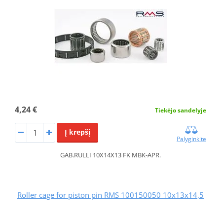
4,24 €
Tiekėjo sandelyje
Į krepšį
Palyginkite
GAB.RULLI 10X14X13 FK MBK-APR.
Roller cage for piston pin RMS 100150050 10x13x14,5