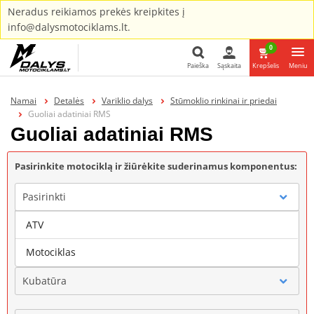
Neradus reikiamos prekės kreipkites į
info@dalysmotociklams.lt.
0
Paieška
Sąskaita
Krepšelis
Meniu
Paieška
Namai
Detalės
Variklio dalys
Stūmoklio rinkinai ir priedai
Guoliai adatiniai RMS
Guoliai adatiniai RMS
Pasirinkite motociklą ir žiūrėkite suderinamus komponentus:
Pasirinkti
ATV
Gamintojas
Motociklas
Kubatūra