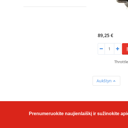
89,25 €
Throttl
Aukštyn
Prenumeruokite naujienlaiškį ir sužinokite apie