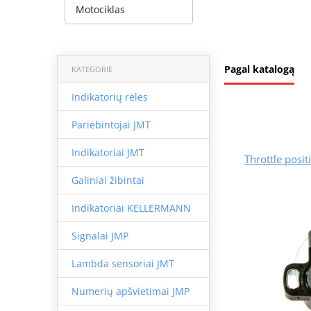
Motociklas
Pagal katalogą
KATEGORIE
Indikatorių rėlės
Pariebintojai JMT
Indikatoriai JMT
Throttle pos
Galiniai žibintai
Indikatoriai KELLERMANN
Signalai JMP
Lambda sensoriai JMT
Numerių apšvietimai JMP