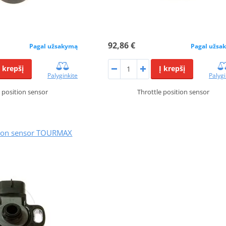
92,86 €
Pagal užsakymą
Pagal užsa
Į krepšį
Į krepšį
Palyginkite
Palygi
e position sensor
Throttle position sensor
ition sensor TOURMAX