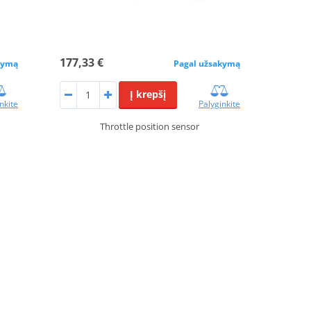
177,33 €
kymą
Pagal užsakymą
Į krepšį
nkite
Palyginkite
Throttle position sensor