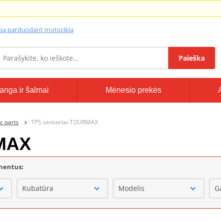
lba parduodant motociklą
Paieška
anga ir šalmai
Mėnesio prekės
ic parts
TPS sensoriai TOURMAX
RMAX
onentus:
Kubatūra
Modelis
G