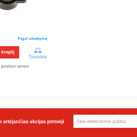
Pagal užsakymą
Į krepšį
Palyginkite
e position sensor
 artėjančias akcijas pirmieji