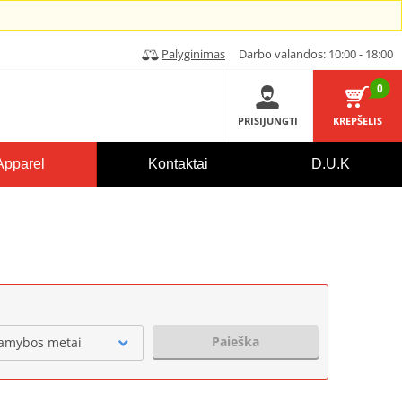
Palyginimas
Darbo valandos: 10:00 - 18:00
0
PRISIJUNGTI
KREPŠELIS
Apparel
Kontaktai
D.U.K
Paieška
amybos metai