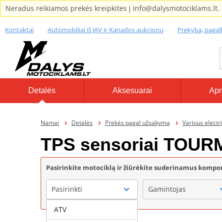
Neradus reikiamos prekės kreipkites į info@dalysmotociklams.lt.
Kontaktai
Automobiliai iš JAV ir Kanados aukcionų
Prekyba, paga
Detalės
Aksesuarai
Apr
Namai
Detalės
Prekės pagal užsakymą
Various electr
TPS sensoriai TOU
Pasirinkite motociklą ir žiūrėkite suderinamus komp
Pasirinkti
Gamintojas
ATV