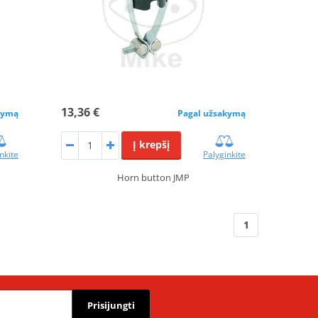
13,36 €
kymą
Pagal užsakymą
Į krepšį
nkite
Palyginkite
Horn button JMP
1
Prisijungti