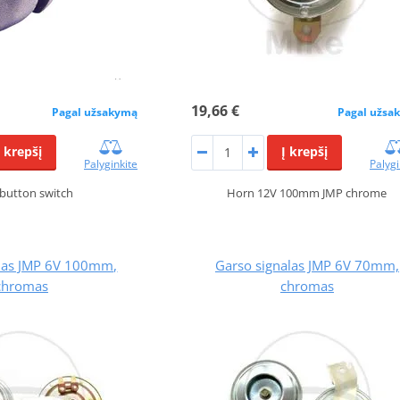
19,66 €
Pagal užsakymą
Pagal užsa
Į krepšį
Į krepšį
Palyginkite
Palygi
button switch
Horn 12V 100mm JMP chrome
alas JMP 6V 100mm,
Garso signalas JMP 6V 70mm,
chromas
chromas