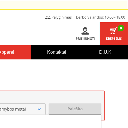
Palyginimas
Darbo valandos: 10:00 - 18:00
0
PRISIJUNGTI
KREPŠELIS
Apparel
Kontaktai
D.U.K
Paieška
amybos metai