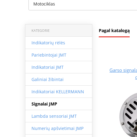
Motociklas
Pagal katalogą
KATEGORIE
Indikatorių rėlės
Pariebintojai JMT
Indikatoriai JMT
Garso signa
Galiniai žibintai
Indikatoriai KELLERMANN
Signalai JMP
Lambda sensoriai JMT
Numerių apšvietimai JMP