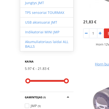
Jungtys JMT
TPS sensoriai TOURMAX
21,83 €
USB aksesuarai JMT
Indikatoriai MINI JMP
Akumuliatoriaus laidai ALL
Horn 12
BALLS
KAINA
Horn bu
5.97 €
21.83 €
GAMINTOJAS
(1)
JMP
(9)