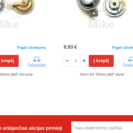
9,93 €
Pagal užsakymą
Pagal užsa
Į krepšį
Į krepšį
Palyginkite
Palygi
100mm JMP chrome
Horn 6V 70mm JMP silver
 artėjančias akcijas pirmieji