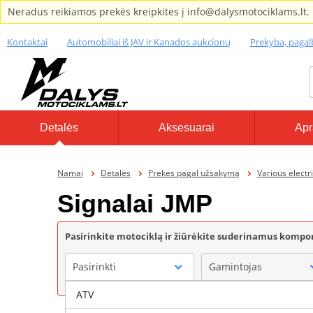
Neradus reikiamos prekės kreipkites į info@dalysmotociklams.lt.
Kontaktai
Automobiliai iš JAV ir Kanados aukcionų
Prekyba, paga
Detalės
Aksesuarai
Apr
Namai
Detalės
Prekės pagal užsakymą
Various electr
Signalai JMP
Pasirinkite motociklą ir žiūrėkite suderinamus komp
Pasirinkti
Gamintojas
ATV