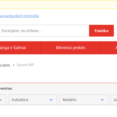
lba parduodant motociklą
Paieška
anga ir šalmai
Mėnesio prekės
ic parts
Signalai JMP
onentus:
Kubatūra
Modelis
G