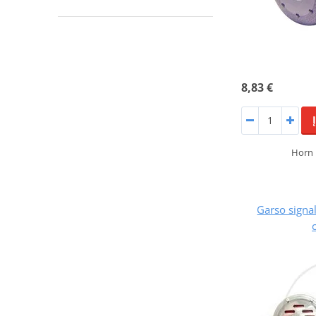
8,83 €
Horn 
Garso sign