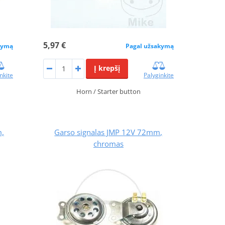
5,97 €
Pagal užsakymą
kymą
Į krepšį
Palyginkite
nkite
Horn / Starter button
m,
Garso signalas JMP 12V 72mm,
chromas