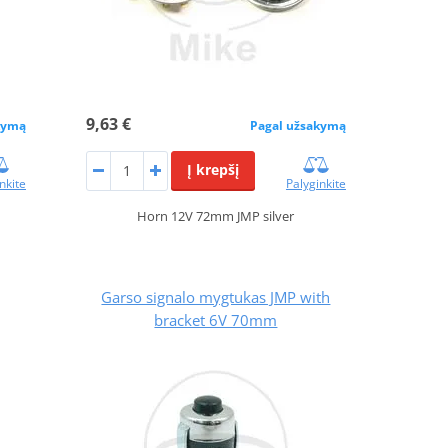
9,63 €
kymą
Pagal užsakymą
Į krepšį
nkite
Palyginkite
Horn 12V 72mm JMP silver
Garso signalo mygtukas JMP with
bracket 6V 70mm