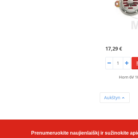
17,29 €
Horn 6V 
Aukštyn
Prenumeruokite naujienlaiškį ir sužinokite apie