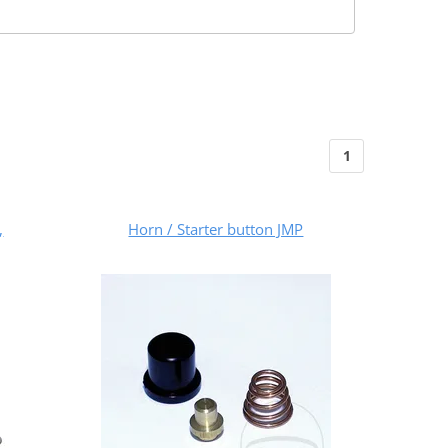
1
,
Horn / Starter button JMP