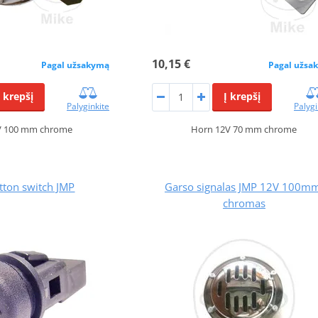
10,15 €
Pagal užsakymą
Pagal užsa
Į krepšį
Į krepšį
Palyginkite
Palygi
V 100 mm chrome
Horn 12V 70 mm chrome
tton switch JMP
Garso signalas JMP 12V 100m
chromas