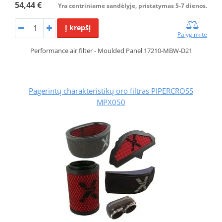
54,44 €
Yra centriniame sandėlyje, pristatymas 5-7 dienos.
Į krepšį
Palyginkite
Performance air filter - Moulded Panel 17210-MBW-D21
Pagerintų charakteristikų oro filtras PIPERCROSS
MPX050