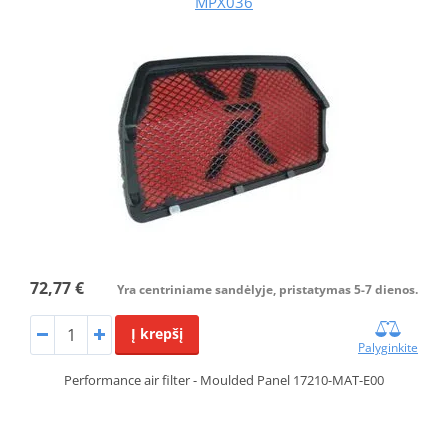
MPX036
72,77 €
Yra centriniame sandėlyje, pristatymas 5-7 dienos.
Į krepšį
Palyginkite
Performance air filter - Moulded Panel 17210-MAT-E00