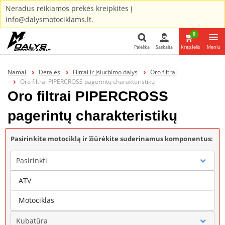
Neradus reikiamos prekės kreipkites į
info@dalysmotociklams.lt.
0
Paieška
Sąskaita
Krepšelis
Meniu
Paieška
Namai
Detalės
Filtrai ir įsiurbimo dalys
Oro filtrai
Oro filtrai PIPERCROSS pagerintų charakteristikų
Oro filtrai PIPERCROSS
pagerintų charakteristikų
Pasirinkite motociklą ir žiūrėkite suderinamus komponentus:
Pasirinkti
ATV
Gamintojas
Motociklas
Kubatūra