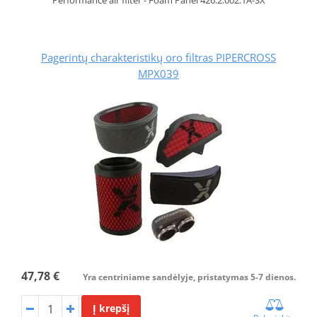
Performance air filter - Foam Panel 426.2.002.1A-SX
Pagerintų charakteristikų oro filtras PIPERCROSS
MPX039
47,78 €
Yra centriniame sandėlyje, pristatymas 5-7 dienos.
Į krepšį