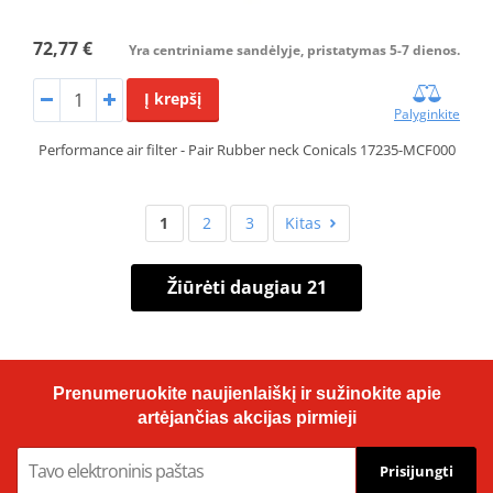
72,77 €
Yra centriniame sandėlyje, pristatymas 5-7 dienos.
Į krepšį
Palyginkite
Performance air filter - Pair Rubber neck Conicals 17235-MCF000
1
2
3
Kitas
Žiūrėti daugiau 21
Prenumeruokite naujienlaiškį ir sužinokite apie
artėjančias akcijas pirmieji
Prisijungti