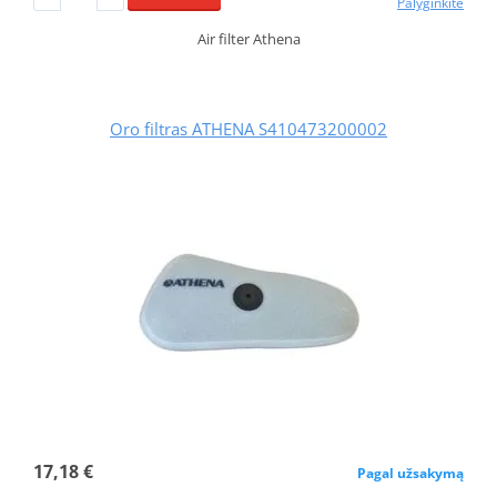
Palyginkite
Air filter Athena
Oro filtras ATHENA S410473200002
17,18 €
Pagal užsakymą