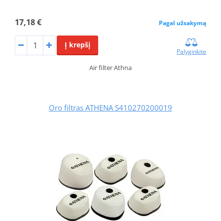
17,18 €
Pagal užsakymą
Į krepšį
Palyginkite
Air filter Athna
Oro filtras ATHENA S410270200019