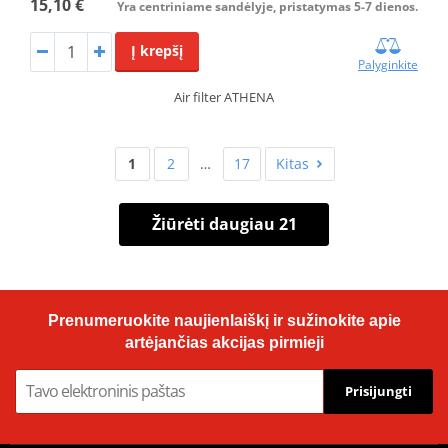
15,10 €
Yra centriniame sandėlyje, pristatymas 5-7 dienos.
Į krepšį
Palyginkite
Air filter ATHENA
1
2
…
17
Kitas
Žiūrėti daugiau 21
Prenumeruokite naujienlaiškį ir sužinokite apie
artėjančias akcijas pirmieji
Prisijungti