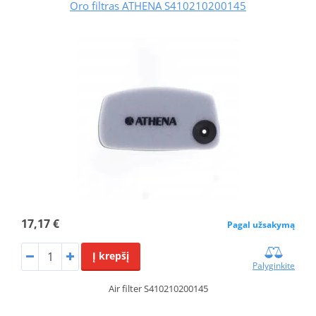
Oro filtras ATHENA S410210200145
17,17 €
Pagal užsakymą
Į krepšį
Palyginkite
Air filter S410210200145