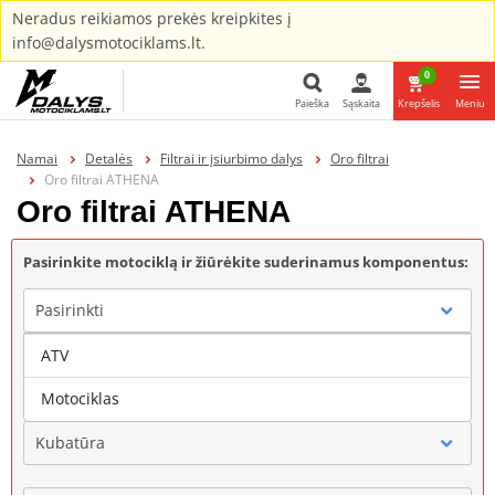
Neradus reikiamos prekės kreipkites į
info@dalysmotociklams.lt.
0
Paieška
Sąskaita
Krepšelis
Meniu
Paieška
Namai
Detalės
Filtrai ir įsiurbimo dalys
Oro filtrai
Oro filtrai ATHENA
Oro filtrai ATHENA
Pasirinkite motociklą ir žiūrėkite suderinamus komponentus:
Pasirinkti
ATV
Gamintojas
Motociklas
Kubatūra