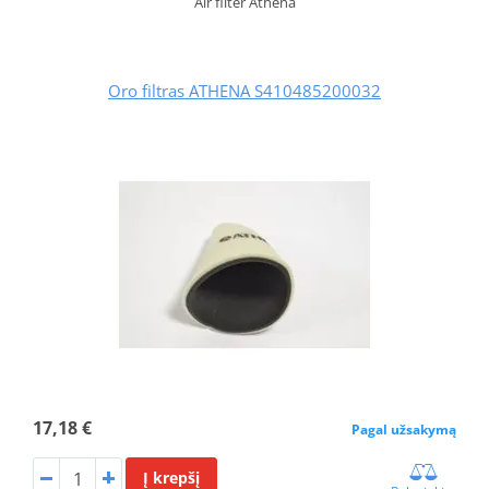
Air filter Athena
Oro filtras ATHENA S410485200032
17,18 €
Pagal užsakymą
Į krepšį