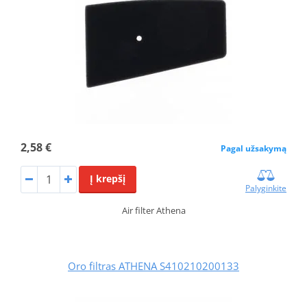
2,58 €
Pagal užsakymą
Į krepšį
Palyginkite
Air filter Athena
Oro filtras ATHENA S410210200133