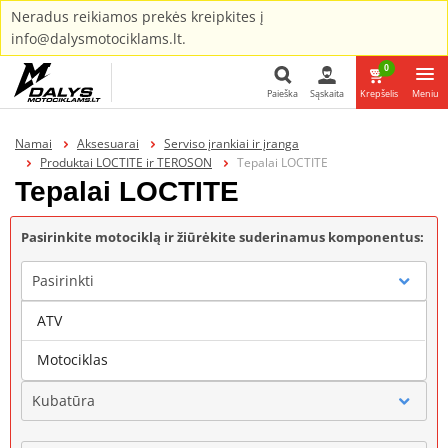
Neradus reikiamos prekės kreipkites į
info@dalysmotociklams.lt.
0
Paieška
Sąskaita
Krepšelis
Meniu
Paieška
Namai
Aksesuarai
Serviso įrankiai ir įranga
Produktai LOCTITE ir TEROSON
Tepalai LOCTITE
Tepalai LOCTITE
Pasirinkite motociklą ir žiūrėkite suderinamus komponentus:
Pasirinkti
ATV
Gamintojas
Motociklas
Kubatūra