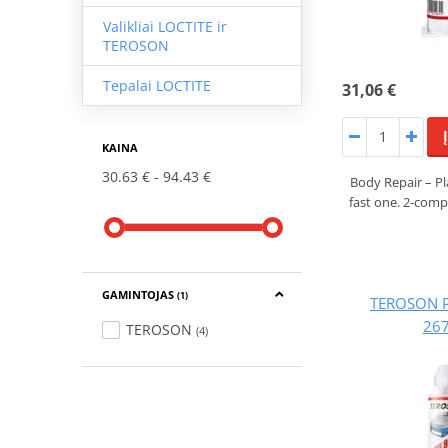
Valikliai LOCTITE ir
TEROSON
Tepalai LOCTITE
31,06 €
KAINA
30.63 €
94.43 €
Body Repair – Pl
fast one. 2-com
GAMINTOJAS
(1)
TEROSON 
267
TEROSON
(4)