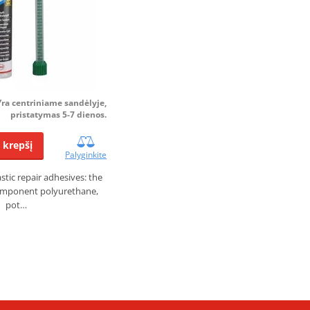
Yra centriniame sandėlyje,
pristatymas 5-7 dienos.
Į krepšį
Palyginkite
stic repair adhesives: the
component polyurethane,
pot…