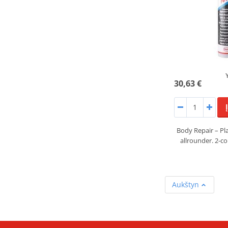
30,63 €
Body Repair – Pla
allrounder. 2-
Aukštyn