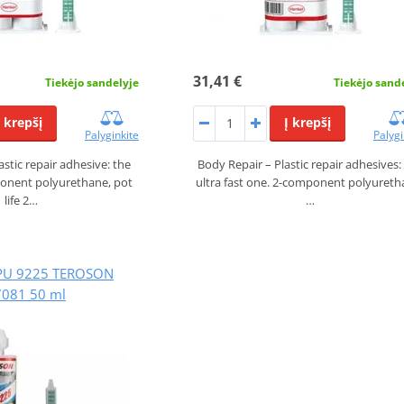
31,41 €
Tiekėjo sandelyje
Tiekėjo sand
Į krepšį
Į krepšį
Palyginkite
Palygi
astic repair adhesive: the
Body Repair – Plastic repair adhesives:
ponent polyurethane, pot
ultra fast one. 2-component polyureth
life 2…
…
PU 9225 TEROSON
081 50 ml