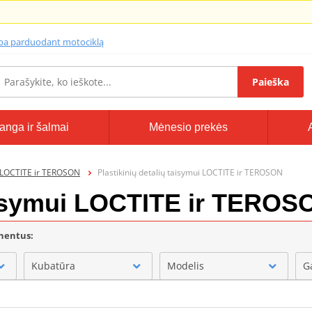
lba parduodant motociklą
Paieška
anga ir šalmai
Mėnesio prekės
 LOCTITE ir TEROSON
Plastikinių detalių taisymui LOCTITE ir TEROSON
taisymui LOCTITE ir TEROS
onentus:
Kubatūra
Modelis
G