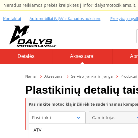
Neradus reikiamos prekės kreipkites į info@dalysmotociklams.lt.
Kontaktai
Automobiliai iš JAV ir Kanados aukcionų
Prekyba, paga
Detalės
Aksesuarai
Apr
Namai
Aksesuarai
Serviso įrankiai ir įranga
Produktai
Plastikinių detalių 
Pasirinkite motociklą ir žiūrėkite suderinamus komp
Pasirinkti
Gamintojas
ATV