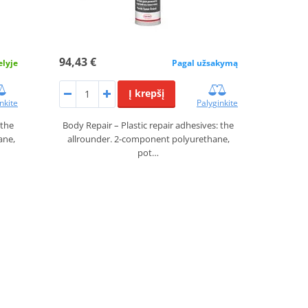
94,43 €
elyje
Pagal užsakymą
Į krepšį
nkite
Palyginkite
 the
Body Repair – Plastic repair adhesives: the
ane,
allrounder. 2-component polyurethane,
pot…