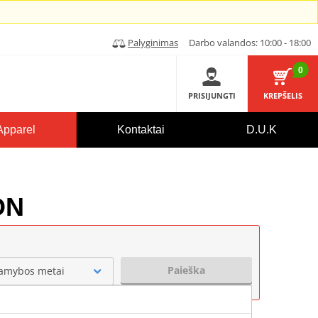
Palyginimas
Darbo valandos: 10:00 - 18:00
0
PRISIJUNGTI
KREPŠELIS
Apparel
Kontaktai
D.U.K
ON
Paieška
amybos metai