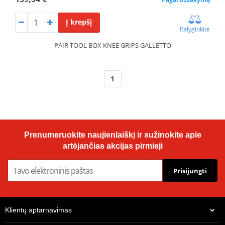
Į krepšį
Palyginkite
PAIR TOOL BOX KNEE GRIPS GALLETTO
1
Prenumeruokite naujienlaiškį ir sužinokite apie
artėjančias akcijas pirmieji
Prisijungti
Klientų aptarnavimas