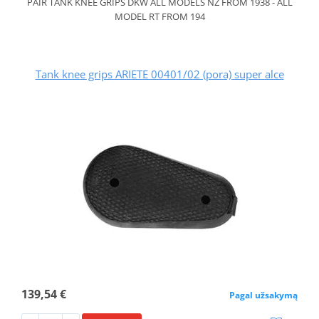
PAIR TANK KNEE GRIPS DKW ALL MODELS NZ FROM 1938 - ALL
MODEL RT FROM 194
Tank knee grips ARIETE 00401/02 (pora) super alce
139,54 €
Pagal užsakymą