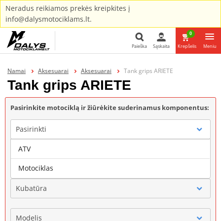
Neradus reikiamos prekės kreipkites į
info@dalysmotociklams.lt.
0
Paieška
Sąskaita
Krepšelis
Meniu
Paieška
Namai
Aksesuarai
Aksesuarai
Tank grips ARIETE
Tank grips ARIETE
Pasirinkite motociklą ir žiūrėkite suderinamus komponentus:
Pasirinkti
ATV
Gamintojas
Motociklas
Kubatūra
Modelis