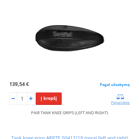
139,54 €
Pagal užsakymą
Į krepšį
Palyginkite
PAIR TANK KNEE GRIPS (LEFT AND RIGHT)
Tank knee grips ARIETE 00417/18 (pora) (left and right)