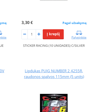
3,30 €
kymą
Pagal užsakymą
Į krepšį
nkite
Palyginkite
LUE
STICKER RACING (10 UNIDADES) C/SILVER
40V
Lipdukas PUIG NUMBER 2 4255R,
raudonos spalvos 115mm (5 units)