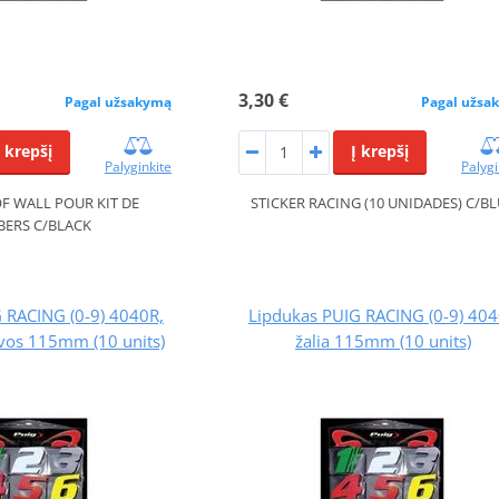
3,30 €
Pagal užsakymą
Pagal užsa
Į krepšį
Į krepšį
Palyginkite
Palygi
F WALL POUR KIT DE
STICKER RACING (10 UNIDADES) C/B
ERS C/BLACK
 RACING (0-9) 4040R,
Lipdukas PUIG RACING (0-9) 40
vos 115mm (10 units)
žalia 115mm (10 units)