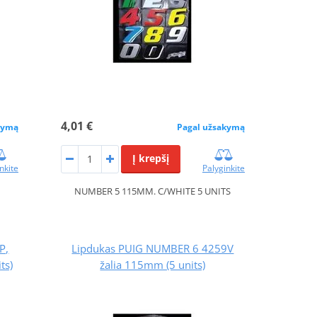
4,01 €
kymą
Pagal užsakymą
Į krepšį
nkite
Palyginkite
NUMBER 5 115MM. C/WHITE 5 UNITS
P,
Lipdukas PUIG NUMBER 6 4259V
ts)
žalia 115mm (5 units)