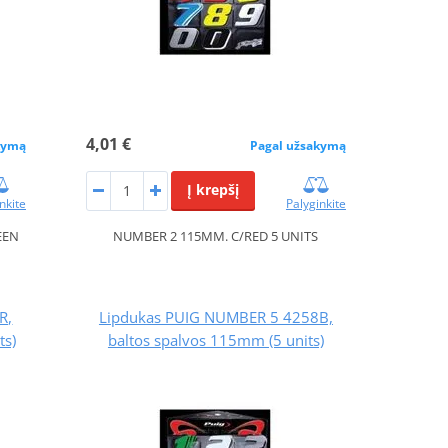
4,01 €
kymą
Pagal užsakymą
Į krepšį
nkite
Palyginkite
EEN
NUMBER 2 115MM. C/RED 5 UNITS
R,
Lipdukas PUIG NUMBER 5 4258B,
ts)
baltos spalvos 115mm (5 units)