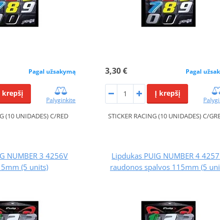
3,30 €
Pagal užsakymą
Pagal užsa
Į krepšį
Į krepšį
Palyginkite
Palygi
G (10 UNIDADES) C/RED
STICKER RACING (10 UNIDADES) C/GR
IG NUMBER 3 4256V
Lipdukas PUIG NUMBER 4 4257
15mm (5 units)
raudonos spalvos 115mm (5 uni