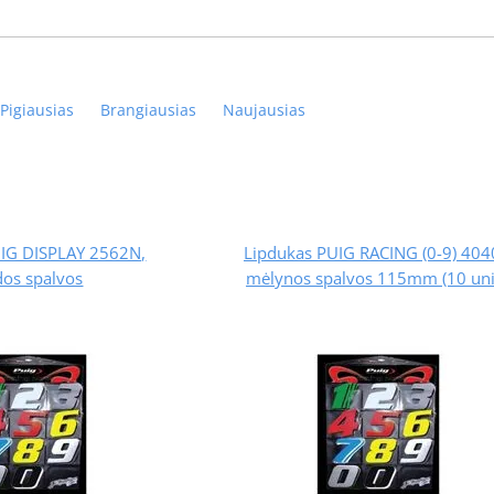
Pigiausias
Brangiausias
Naujausias
UIG DISPLAY 2562N,
Lipdukas PUIG RACING (0-9) 404
dos spalvos
mėlynos spalvos 115mm (10 uni