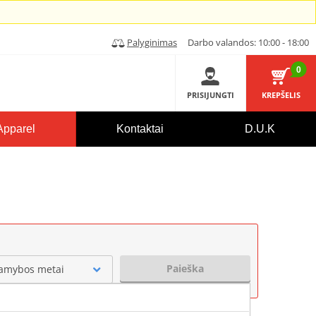
Palyginimas
Darbo valandos: 10:00 - 18:00
0
PRISIJUNGTI
KREPŠELIS
Apparel
Kontaktai
D.U.K
Paieška
amybos metai