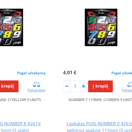
4,01 €
Pagal užsakymą
Pagal užsa
Į krepšį
Į krepšį
Palyginkite
Palygi
MM. C/YELLOW 5 UNITS
NUMBER 7 115MM. C/GREEN 5 UNIT
IG NUMBER 8 4261V
Lipdukas PUIG NUMBER 0 4263
15mm (5 units)
geltonos spalvos 115mm (5 unit