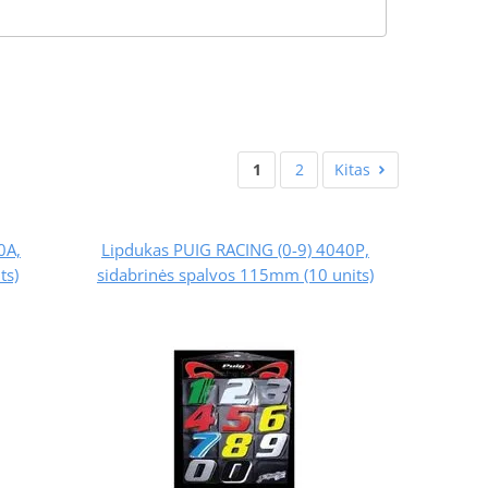
1
2
Kitas
0A,
Lipdukas PUIG RACING (0-9) 4040P,
ts)
sidabrinės spalvos 115mm (10 units)