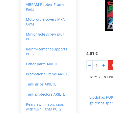
VIBRAM Rubber Frame
Pads
Motorcycle covers MPA
OPM
Mirror hole screw plug
PUIG
Reinforcement supports
4,01 €
PUIG
Other parts ARIETE
Promotional items ARIETE
NUMBER 5 115
Tank grips ARIETE
Tank protectors ARIETE
Lipdukas PU
geltonos spa
Rearview mirrors caps
with turn lights PUIG