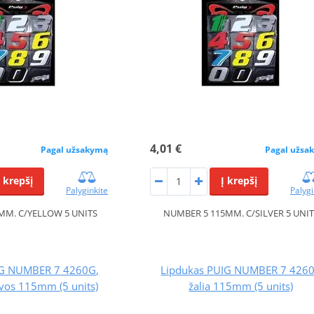
4,01 €
Pagal užsakymą
Pagal užsa
Į krepšį
Į krepšį
Palyginkite
Palygi
MM. C/YELLOW 5 UNITS
NUMBER 5 115MM. C/SILVER 5 UNI
IG NUMBER 7 4260G,
Lipdukas PUIG NUMBER 7 426
lvos 115mm (5 units)
žalia 115mm (5 units)