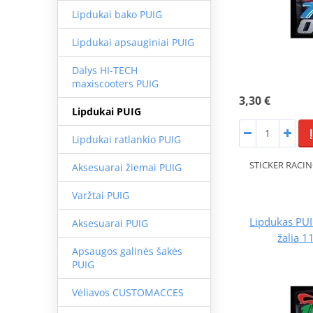
Lipdukai bako PUIG
Lipdukai apsauginiai PUIG
Dalys HI-TECH
maxiscooters PUIG
3,30 €
Lipdukai PUIG
Lipdukai ratlankio PUIG
STICKER RACIN
Aksesuarai žiemai PUIG
Varžtai PUIG
Lipdukas PU
Aksesuarai PUIG
žalia 1
Apsaugos galinės šakės
PUIG
Vėliavos CUSTOMACCES