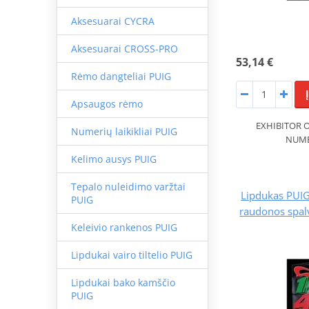
Aksesuarai CYCRA
Aksesuarai CROSS-PRO
53,14 €
Rėmo dangteliai PUIG
Apsaugos rėmo
EXHIBITOR O
Numerių laikikliai PUIG
NUMB
Kelimo ausys PUIG
Tepalo nuleidimo varžtai
Lipdukas PUIG
PUIG
raudonos spal
Keleivio rankenos PUIG
Lipdukai vairo tiltelio PUIG
Lipdukai bako kamščio
PUIG