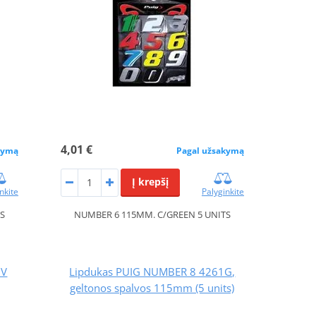
4,01 €
kymą
Pagal užsakymą
Į krepšį
nkite
Palyginkite
TS
NUMBER 6 115MM. C/GREEN 5 UNITS
0V
Lipdukas PUIG NUMBER 8 4261G,
geltonos spalvos 115mm (5 units)