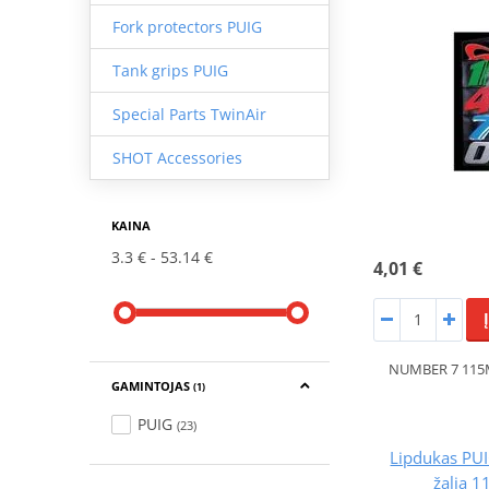
Fork protectors PUIG
Tank grips PUIG
Special Parts TwinAir
SHOT Accessories
KAINA
3.3 €
53.14 €
4,01 €
NUMBER 7 115
GAMINTOJAS
(1)
PUIG
(23)
Lipdukas PU
žalia 1