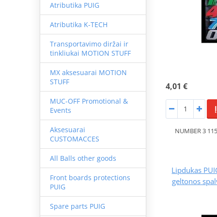
Atributika PUIG
Atributika K-TECH
Transportavimo diržai ir
tinkliukai MOTION STUFF
MX aksesuarai MOTION
STUFF
4,01 €
MUC-OFF Promotional &
Events
Aksesuarai
NUMBER 3 115
CUSTOMACCES
All Balls other goods
Lipdukas PU
Front boards protections
geltonos spa
PUIG
Spare parts PUIG