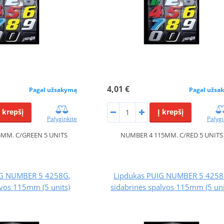
4,01 €
Pagal užsakymą
Pagal užsa
Į krepšį
Į krepšį
Palyginkite
Palygi
MM. C/GREEN 5 UNITS
NUMBER 4 115MM. C/RED 5 UNITS
IG NUMBER 5 4258G,
Lipdukas PUIG NUMBER 5 4258
lvos 115mm (5 units)
sidabrinės spalvos 115mm (5 uni