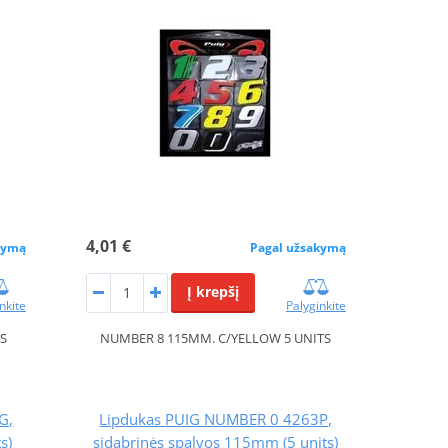
4,01 €
kymą
Pagal užsakymą
Į krepšį
nkite
Palyginkite
S
NUMBER 8 115MM. C/YELLOW 5 UNITS
G,
Lipdukas PUIG NUMBER 0 4263P,
s)
sidabrinės spalvos 115mm (5 units)