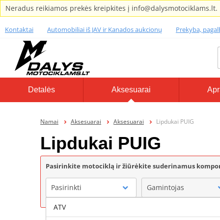
Neradus reikiamos prekės kreipkites į info@dalysmotociklams.lt.
Kontaktai
Automobiliai iš JAV ir Kanados aukcionų
Prekyba, paga
Detalės
Aksesuarai
Apr
Namai
Aksesuarai
Aksesuarai
Lipdukai PUIG
Lipdukai PUIG
Pasirinkite motociklą ir žiūrėkite suderinamus komp
Pasirinkti
Gamintojas
ATV