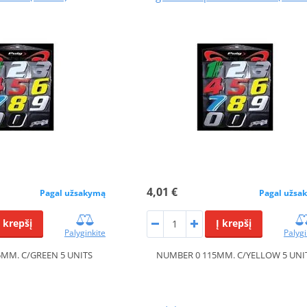
4,01 €
Pagal užsakymą
Pagal užsa
Į krepšį
Į krepšį
Palyginkite
Palygi
MM. C/GREEN 5 UNITS
NUMBER 0 115MM. C/YELLOW 5 UNI