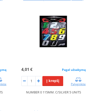
4,01 €
kymą
Pagal užsakymą
Į krepšį
nkite
Palyginkite
TS
NUMBER 0 115MM. C/SILVER 5 UNITS