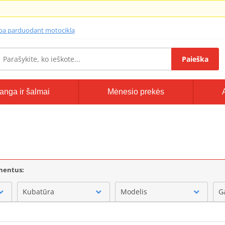
lba parduodant motociklą
Paieška
anga ir šalmai
Mėnesio prekės
onentus:
Kubatūra
Modelis
G