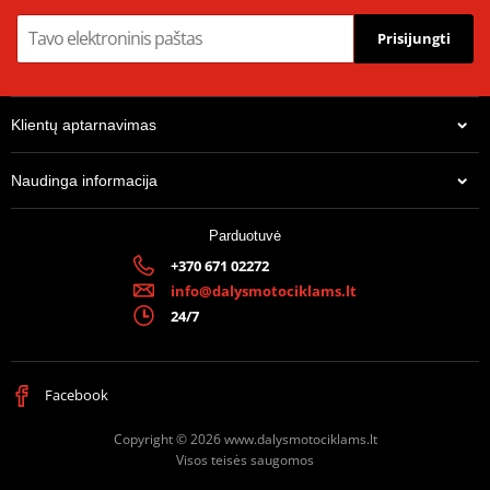
Prisijungti
Klientų aptarnavimas
Naudinga informacija
Parduotuvė
+370 671 02272
info@dalysmotociklams.lt
24/7
Facebook
Copyright © 2026 www.dalysmotociklams.lt
Visos teisės saugomos