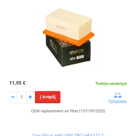
11,95 €
Tiekėjo sandelyje
Į krepšį
Palyginkite
OEM replacement air filter (13717672552)
Oro filtras HIFLOFILTRO HFA1712