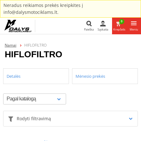
Neradus reikiamos prekės kreipkites į
info@dalysmotociklams.lt.
0
Paieška
Sąskaita
Krepšelis
Meniu
Paieška
Namai
HIFLOFILTRO
HIFLOFILTRO
Detalės
Mėnesio prekės
Rodyti filtravimą