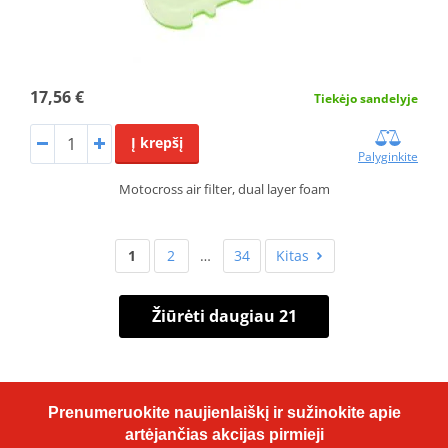
17,56 €
Tiekėjo sandelyje
Į krepšį
Palyginkite
Motocross air filter, dual layer foam
1
2
…
34
Kitas
Žiūrėti daugiau 21
Prenumeruokite naujienlaiškį ir sužinokite apie
artėjančias akcijas pirmieji