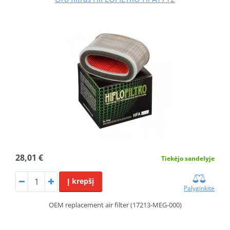
28,01 €
Tiekėjo sandelyje
Į krepšį
Palyginkite
OEM replacement air filter (17213-MEG-000)