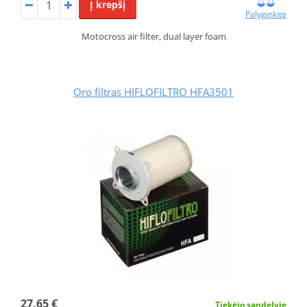
Į krepšį
Palyginkite
Motocross air filter, dual layer foam
Oro filtras HIFLOFILTRO HFA3501
27,65 €
Tiekėjo sandelyje