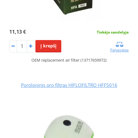
11,13 €
Tiekėjo sandelyje
Į krepšį
Palyginkite
OEM replacement air filter (13717659972)
Poroloninis oro filtras HIFLOFILTRO HFF5016