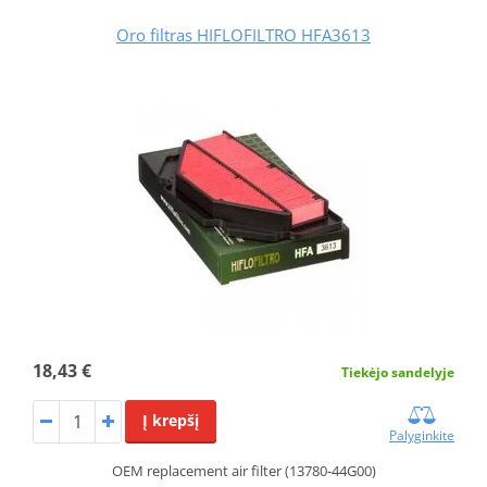
Oro filtras HIFLOFILTRO HFA3613
18,43 €
Tiekėjo sandelyje
Į krepšį
Palyginkite
OEM replacement air filter (13780-44G00)