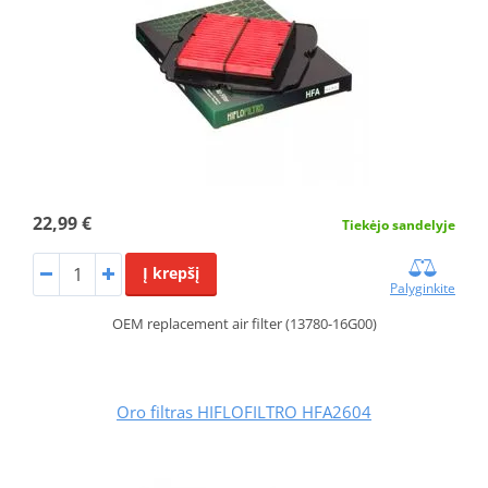
22,99 €
Tiekėjo sandelyje
Į krepšį
Palyginkite
OEM replacement air filter (13780-16G00)
Oro filtras HIFLOFILTRO HFA2604