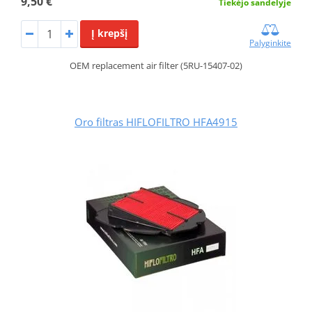
9,50 €
Tiekėjo sandelyje
Į krepšį
Palyginkite
OEM replacement air filter (5RU-15407-02)
Oro filtras HIFLOFILTRO HFA4915