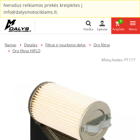
Neradus reikiamos prekės kreipkites į
info@dalysmotociklams.lt.
0
Paieška
Sąskaita
Krepšelis
Meniu
Paieška
Namai
Detalės
Filtrai ir įsiurbimo dalys
Oro filtrai
Oro filtrai HIFLO
Mūsų kodas:
P1117