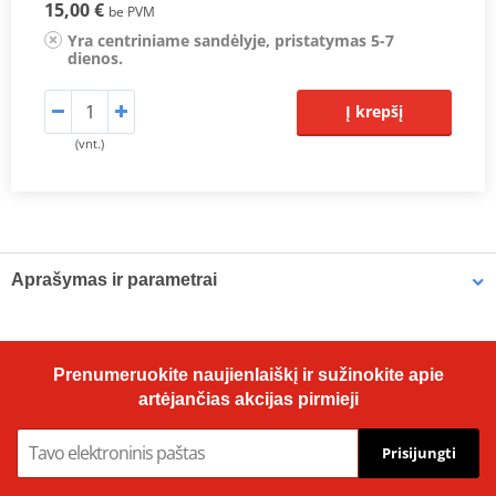
15,00 €
be PVM
Yra centriniame sandėlyje, pristatymas 5-7
dienos.
Į krepšį
(vnt.)
Aprašymas ir parametrai
OE Replacement Air Filters
Hiflofiltro air filters are manufactured to fit the factory air box and
Prenumeruokite naujienlaiškį ir sužinokite apie
are a direct replacement for original equipment filters. Top quality
artėjančias akcijas pirmieji
powerflow filtering media, developed for modern high
performance engines.
Prisijungti
Prodiuseris
HIFLOFILTRO