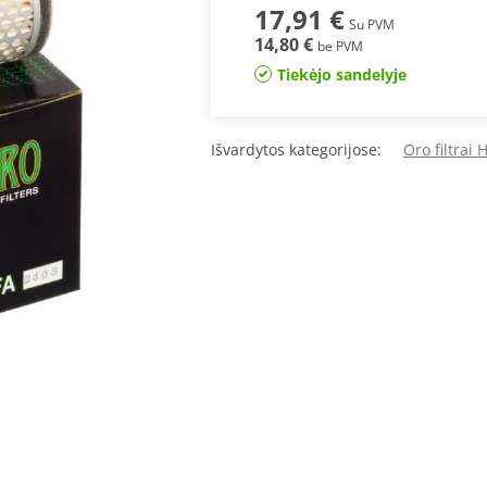
17,91 €
Su PVM
14,80 €
be PVM
Tiekėjo sandelyje
Išvardytos kategorijose:
Oro filtrai 