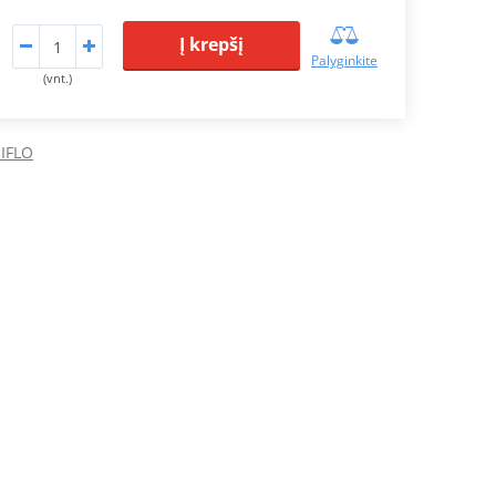
Į krepšį
Palyginkite
(vnt.)
HIFLO