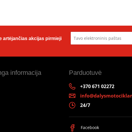
 artėjančias akcijas pirmieji
ga informacija
Parduotuvė
+370 671 02272
info@dalysmotociklam
24/7
Facebook