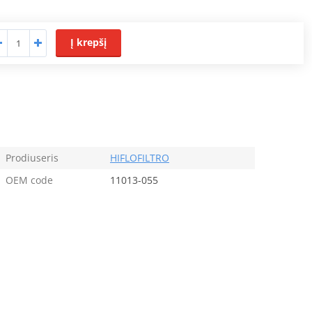
Į krepšį
Prodiuseris
HIFLOFILTRO
OEM code
11013-055