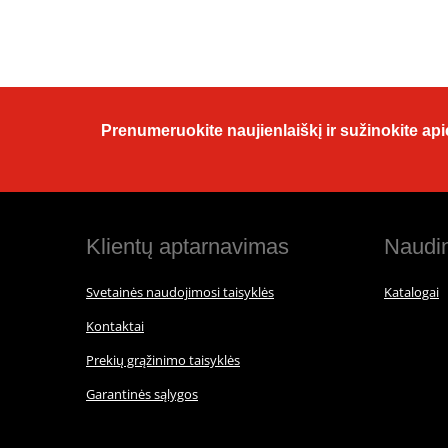
Prenumeruokite naujienlaiškį ir sužinokite apie
Klientų aptarnavimas
Naudin
Svetainės naudojimosi taisyklės
Katalogai
Kontaktai
Prekių grąžinimo taisyklės
Garantinės sąlygos