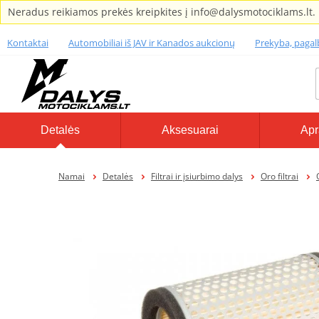
Neradus reikiamos prekės kreipkites į info@dalysmotociklams.lt.
Kontaktai
Automobiliai iš JAV ir Kanados aukcionų
Prekyba, paga
Detalės
Aksesuarai
Apr
Namai
Detalės
Filtrai ir įsiurbimo dalys
Oro filtrai