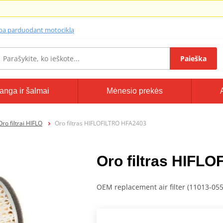
lba parduodant motociklą
Paieška
anga ir šalmai
Mėnesio prekės
Oro filtrai HIFLO
Oro filtras HIFLOFILTRO HFA2403
Oro filtras HIFL
OEM replacement air filter (11013-05