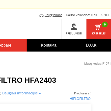
Palyginimas
Darbo valandos: 10:00 - 18:00
0
PRISIJUNGTI
KREPŠELIS
Apparel
Kontaktai
D.U.K
Mūsų kodas:
P1071
OFILTRO HFA2403
5)
Daugiau informacijos
:
Prodiuseris
HIFLOFILTRO