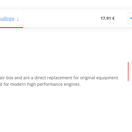
naudinga
17,91 €
ory air box and are a direct replacement for original equipment
oped for modern high performance engines.