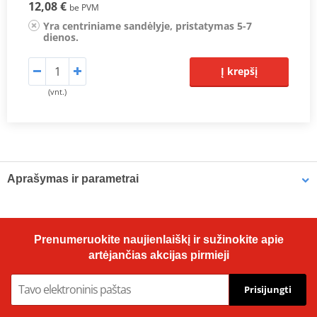
12,08 €
be PVM
Yra centriniame sandėlyje, pristatymas 5-7
dienos.
Į krepšį
(vnt.)
Aprašymas ir parametrai
OE Replacement Air Filters
Hiflofiltro air filters are manufactured to fit the factory air box and
Prenumeruokite naujienlaiškį ir sužinokite apie
are a direct replacement for original equipment filters. Top quality
artėjančias akcijas pirmieji
powerflow filtering media, developed for modern high
performance engines.
Prisijungti
Prodiuseris
HIFLOFILTRO