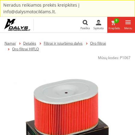
Neradus reikiamos prekės kreipkites į
info@dalysmotociklams.lt.
0
Paieška
Sąskaita
Krepšelis
Meniu
Paieška
Namai
Detalės
Filtrai ir įsiurbimo dalys
Oro filtrai
Oro filtrai HIFLO
Mūsų kodas:
P1067