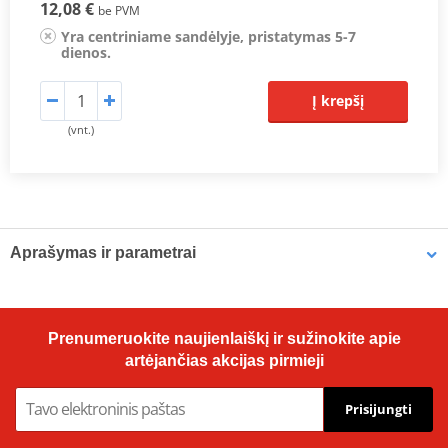
12,08 €
be PVM
Yra centriniame sandėlyje, pristatymas 5-7
dienos.
Į krepšį
(vnt.)
Aprašymas ir parametrai
OE Replacement Air Filters
Hiflofiltro air filters are manufactured to fit the factory air box and
Prenumeruokite naujienlaiškį ir sužinokite apie
are a direct replacement for original equipment filters. Top quality
artėjančias akcijas pirmieji
powerflow filtering media, developed for modern high
performance engines.
Prisijungti
Prodiuseris
HIFLOFILTRO