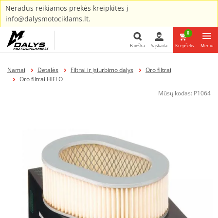
Neradus reikiamos prekės kreipkites į
info@dalysmotociklams.lt.
0
Paieška
Sąskaita
Krepšelis
Meniu
Paieška
Namai
Detalės
Filtrai ir įsiurbimo dalys
Oro filtrai
Oro filtrai HIFLO
Mūsų kodas:
P1064