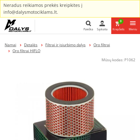
Neradus reikiamos prekės kreipkites į
info@dalysmotociklams.lt.
0
Paieška
Sąskaita
Krepšelis
Meniu
Paieška
Namai
Detalės
Filtrai ir įsiurbimo dalys
Oro filtrai
Oro filtrai HIFLO
Mūsų kodas:
P1062