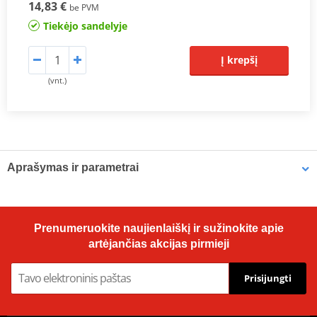
14,83 €
be PVM
Tiekėjo sandelyje
Į krepšį
(vnt.)
Aprašymas ir parametrai
OE Replacement Air Filters
Hiflofiltro air filters are manufactured to fit the factory air box and
Prenumeruokite naujienlaiškį ir sužinokite apie
are a direct replacement for original equipment filters. Top quality
artėjančias akcijas pirmieji
powerflow filtering media, developed for modern high
performance engines.
Prisijungti
Prodiuseris
HIFLOFILTRO