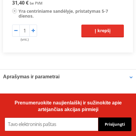
31,40 €
be PVM
Yra centriniame sandėlyje, pristatymas 5-7
dienos.
Į krepšį
(vnt.)
Aprašymas ir parametrai
OE Replacement Air Filters
Hiflofiltro air filters are manufactured to fit the factory air box and
Prenumeruokite naujienlaiškį ir sužinokite apie
are a direct replacement for original equipment filters. Top quality
artėjančias akcijas pirmieji
powerflow filtering media, developed for modern high
performance engines.
Prisijungti
Prodiuseris
HIFLOFILTRO