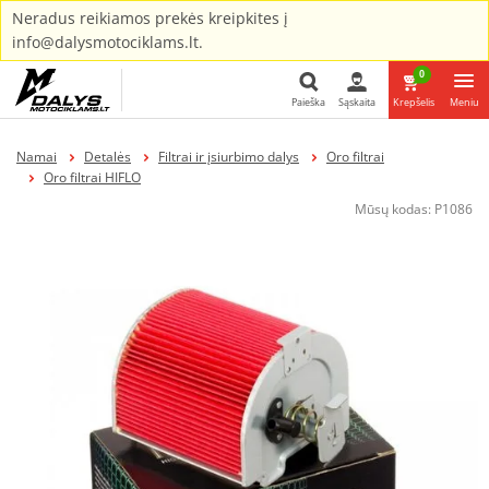
Neradus reikiamos prekės kreipkites į
info@dalysmotociklams.lt.
0
Paieška
Sąskaita
Krepšelis
Meniu
Paieška
Namai
Detalės
Filtrai ir įsiurbimo dalys
Oro filtrai
Oro filtrai HIFLO
Mūsų kodas:
P1086