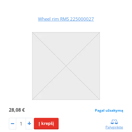
Wheel rim RMS 225000027
28,08 €
Pagal užsakymą
Į krepšį
Palyginkite