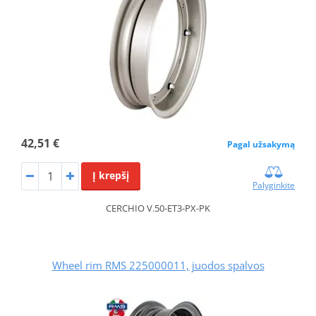
42,51 €
Pagal užsakymą
Į krepšį
Palyginkite
CERCHIO V.50-ET3-PX-PK
Wheel rim RMS 225000011, juodos spalvos