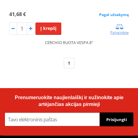
41,68 €
Pagal užsakymą
Į krepšį
Palyginkite
CERCHIO RUOTA VESPA 8"
1
Prenumeruokite naujienlaiškį ir sužinokite apie
artėjančias akcijas pirmieji
Prisijungti