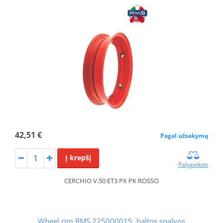
42,51 €
Pagal užsakymą
Į krepšį
Palyginkite
CERCHIO V.50 ET3 PX PK ROSSO
Wheel rim RMS 225000015, baltos spalvos