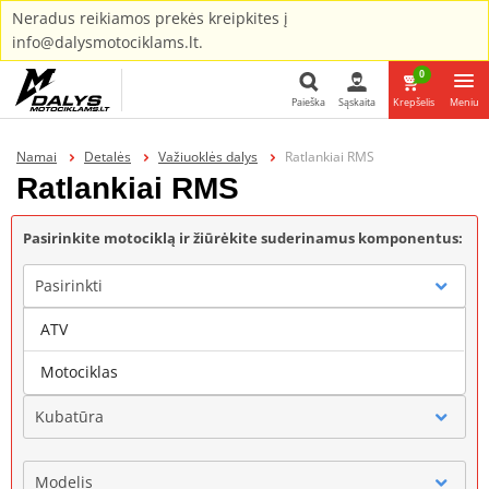
Neradus reikiamos prekės kreipkites į
info@dalysmotociklams.lt.
0
Paieška
Sąskaita
Krepšelis
Meniu
Paieška
Namai
Detalės
Važiuoklės dalys
Ratlankiai RMS
Ratlankiai RMS
Pasirinkite motociklą ir žiūrėkite suderinamus komponentus:
Pasirinkti
ATV
Gamintojas
Motociklas
Kubatūra
Modelis