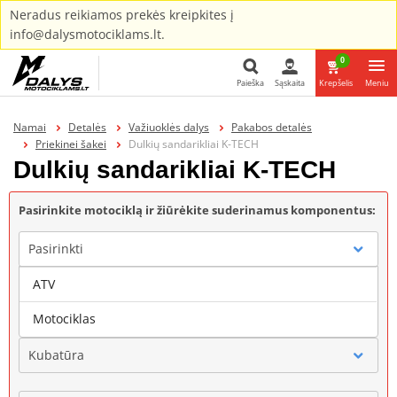
Neradus reikiamos prekės kreipkites į
info@dalysmotociklams.lt.
0
Paieška
Sąskaita
Krepšelis
Meniu
Paieška
Namai
Detalės
Važiuoklės dalys
Pakabos detalės
Priekinei šakei
Dulkių sandarikliai K-TECH
Dulkių sandarikliai K-TECH
Pasirinkite motociklą ir žiūrėkite suderinamus komponentus:
Pasirinkti
ATV
Gamintojas
Motociklas
Kubatūra