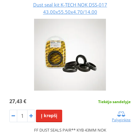
Dust seal kit K-TECH NOK DSS-017
43.00x55.50x4.70/14.00
27,43 €
Tiekėjo sandelyje
Į krepšį
Palyginkite
FF DUST SEALS PAIR** KYB 43MM NOK