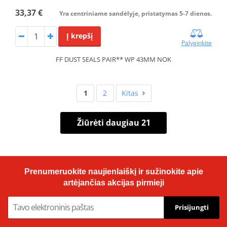
33,37 €
Yra centriniame sandėlyje, pristatymas 5-7 dienos.
Į krepšį
Palyginkite
FF DUST SEALS PAIR** WP 43MM NOK
1
2
Kitas
Žiūrėti daugiau 21
Prenumeruokite naujienlaiškį ir sužinokite apie
artėjančias akcijas pirmieji
Prisijungti