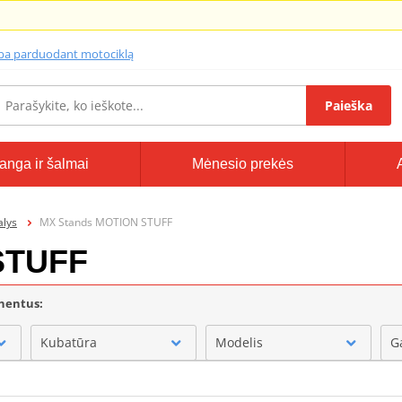
lba parduodant motociklą
Paieška
anga ir šalmai
Mėnesio prekės
alys
MX Stands MOTION STUFF
STUFF
onentus:
Kubatūra
Modelis
G