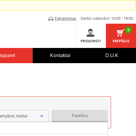
Palyginimas
Darbo valandos: 10:00 - 18:00
0
PRISIJUNGTI
KREPŠELIS
Apparel
Kontaktai
D.U.K
Paieška
amybos metai