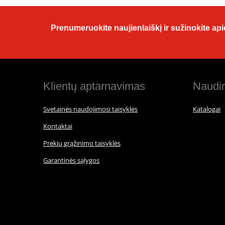
Prenumeruokite naujienlaiškį ir sužinokite apie
Klientų aptarnavimas
Naudin
Svetainės naudojimosi taisyklės
Katalogai
Kontaktai
Prekių grąžinimo taisyklės
Garantinės sąlygos