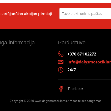
 artėjančias akcijas pirmieji
ga informacija
Parduotuvė
+370 671 02272
info@dalysmotociklam
24/7
Facebook
Copyright © 2026 www.dalysmotociklams.lt
Visos teisės saugomos