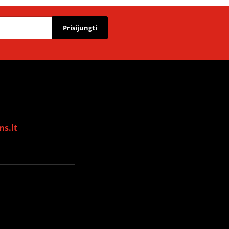
Prisijungti
s.lt