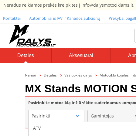
Neradus reikiamos prekės kreipkites į info@dalysmotociklams.lt.
Kontaktai
Automobiliai iš JAV ir Kanados aukcionų
Prekyba, paga
Detalės
Aksesuarai
Apr
Namai
Detalės
Važiuoklės dalys
Motociklo kojelės ir d
MX Stands MOTION 
Pasirinkite motociklą ir žiūrėkite suderinamus komp
Pasirinkti
Gamintojas
ATV