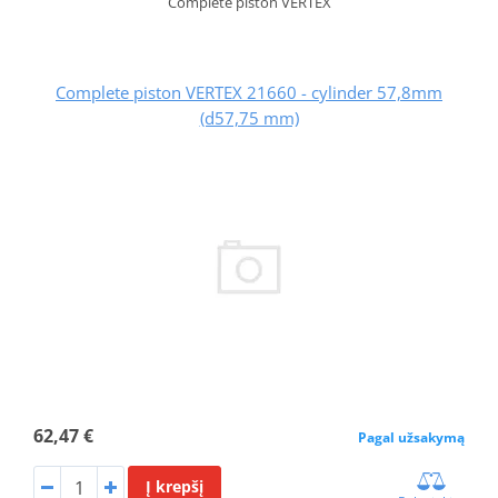
Complete piston VERTEX
Complete piston VERTEX 21660 - cylinder 57,8mm
(d57,75 mm)
62,47 €
Pagal užsakymą
Į krepšį