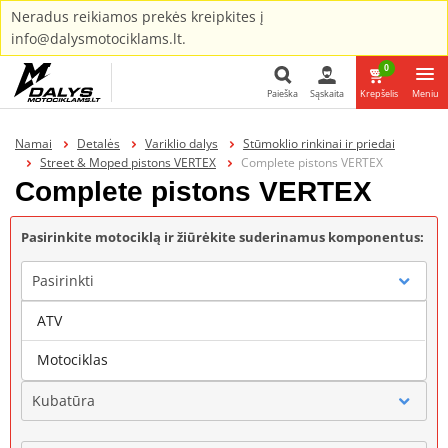
Neradus reikiamos prekės kreipkites į
info@dalysmotociklams.lt.
0
Paieška
Sąskaita
Krepšelis
Meniu
Paieška
Namai
Detalės
Variklio dalys
Stūmoklio rinkinai ir priedai
Street & Moped pistons VERTEX
Complete pistons VERTEX
Complete pistons VERTEX
Pasirinkite motociklą ir žiūrėkite suderinamus komponentus:
Pasirinkti
ATV
Gamintojas
Motociklas
Kubatūra