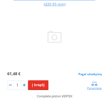
(d39,95 mm)
61,48 €
Pagal užsakymą
Į krepšį
Palyginkite
Complete piston VERTEX