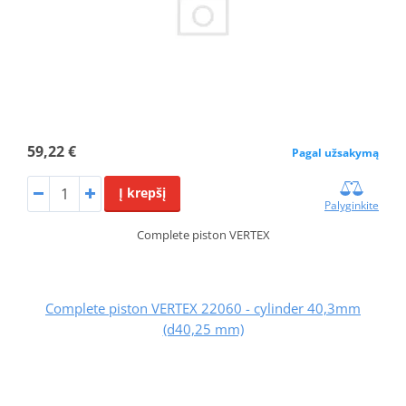
59,22 €
Pagal užsakymą
Į krepšį
Palyginkite
Complete piston VERTEX
Complete piston VERTEX 22060 - cylinder 40,3mm
(d40,25 mm)