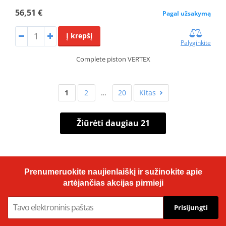
56,51 €
Pagal užsakymą
Į krepšį
Palyginkite
Complete piston VERTEX
1
2
…
20
Kitas
Žiūrėti daugiau 21
Prenumeruokite naujienlaiškį ir sužinokite apie
artėjančias akcijas pirmieji
Prisijungti