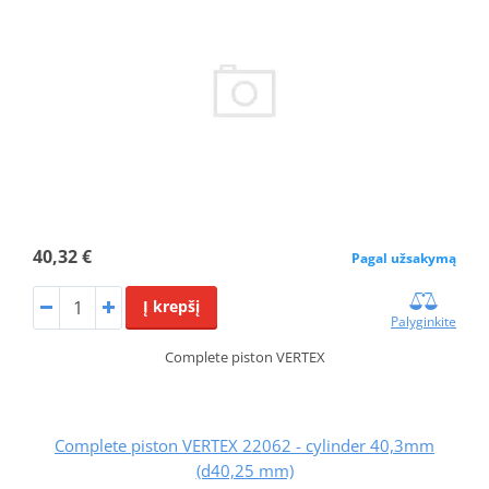
40,32 €
Pagal užsakymą
Į krepšį
Palyginkite
Complete piston VERTEX
Complete piston VERTEX 22062 - cylinder 40,3mm
(d40,25 mm)