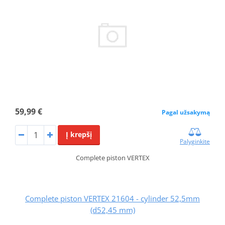
59,99 €
Pagal užsakymą
Į krepšį
Palyginkite
Complete piston VERTEX
Complete piston VERTEX 21604 - cylinder 52,5mm
(d52,45 mm)