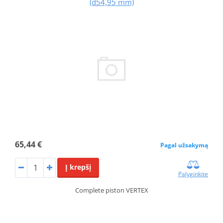
(d54,95 mm)
65,44 €
Pagal užsakymą
Į krepšį
Palyginkite
Complete piston VERTEX