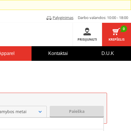
Palyginimas
Darbo valandos: 10:00 - 18:00
0
PRISIJUNGTI
KREPŠELIS
Apparel
Kontaktai
D.U.K
Paieška
amybos metai