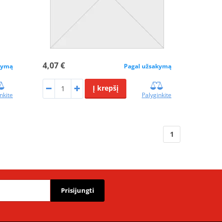
4,07 €
kymą
Pagal užsakymą
Į krepšį
nkite
Palyginkite
1
Prisijungti