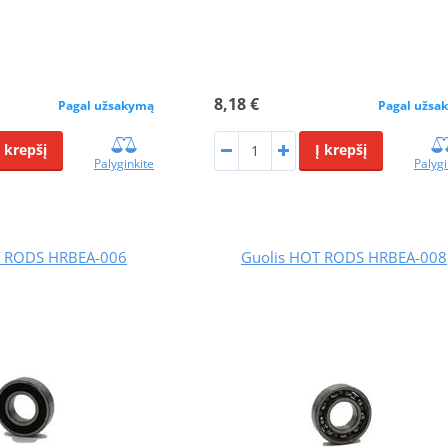
8,18 €
Pagal užsakymą
Pagal užsa
Į krepšį
Į krepšį
Palyginkite
Palygi
T RODS HRBEA-006
Guolis HOT RODS HRBEA-008