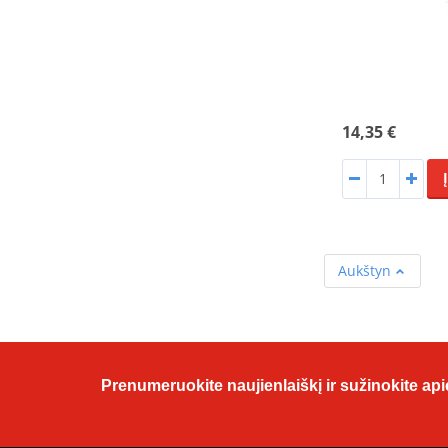
14,35 €
Aukštyn
Prenumeruokite naujienlaiškį ir sužinokite apie