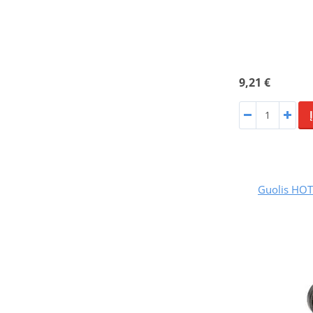
9,21 €
Guolis HO