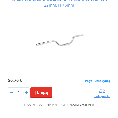
22mm, H 76mm
50,70 €
Pagal užsakymą
Į krepšį
Palyginkite
HANDLEBAR 22MM/HEIGHT 76MM C/SILVER