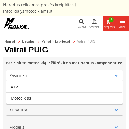
Neradus reikiamos prekės kreipkites į
info@dalysmotociklams.lt.
0
Paieška
Sąskaita
Krepšelis
Meniu
Paieška
Namai
Detalės
Vairai ir jų priedai
Vairai PUIG
Vairai PUIG
Pasirinkite motociklą ir žiūrėkite suderinamus komponentus:
Pasirinkti
ATV
Gamintojas
Motociklas
Kubatūra
Modelis