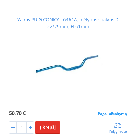
Vairas PUIG CONICAL 6461A, mėlynos spalvos D
22/29mm, H 61mm
50,70 €
Pagal užsakymą
Į krepšį
Palyginkite