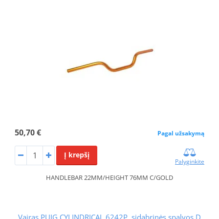
50,70 €
Pagal užsakymą
Į krepšį
Palyginkite
HANDLEBAR 22MM/HEIGHT 76MM C/GOLD
Vairas PUIG CYLINDRICAL 6242P, sidabrinės spalvos D