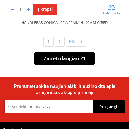
Į krepšį
Palyginkite
HANDLEBAR CONICAL 29 A 22MM H=40MM C/RED
1
2
Kitas
Žiūrėti daugiau 21
Prenumeruokite naujienlaiškį ir sužinokite apie
artėjančias akcijas pirmieji
Prisijungti