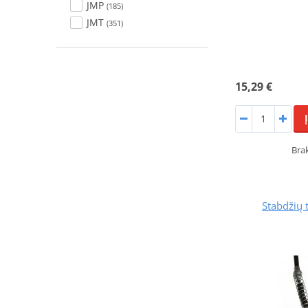
JMP
(185)
JMT
(351)
15,29 €
Bra
Stabdžių 