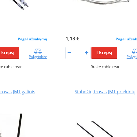
1,13 €
Pagal užsakymą
Pagal užsa
Į krepšį
Į krepšį
Palyginkite
Palygi
ke cable rear
Brake cable rear
trosas JMT galinis
Stabdžių trosas JMT priekinių