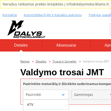
Neradus reikiamos prekės kreipkites į info@dalysmotociklams.lt.
Kontaktai
Automobiliai iš JAV ir Kanados aukcionų
Prekyba, paga
Detalės
Aksesuarai
Apr
Namai
Detalės
Trosai ir žarnelės
Valdymo trosai JMT
Valdymo trosai JMT
Pasirinkite motociklą ir žiūrėkite suderinamus komp
Pasirinkti
Gamintojas
ATV