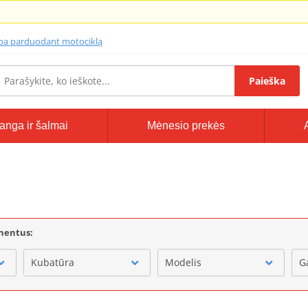
lba parduodant motociklą
Paieška
anga ir šalmai
Mėnesio prekės
onentus:
Kubatūra
Modelis
G