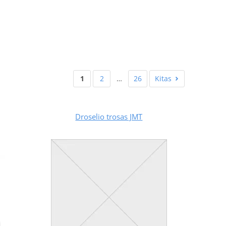
1
2
…
26
Kitas
Droselio trosas JMT