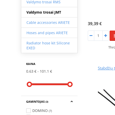
Valdymo trosai RMS
Valdymo trosai JMT
Cable accessories ARIETE
39,39 €
Hoses and pipes ARIETE
Radiator hose kit Silicone
Thro
EXED
KAINA
Stabdžių 
0.63 €
101.1 €
GAMINTOJAS
(3)
DOMINO
(7)