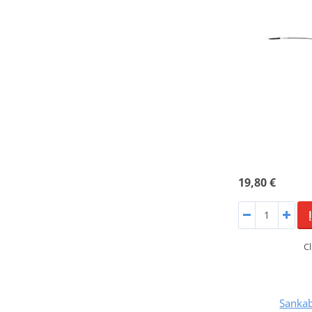
19,80 €
Cl
Sankab