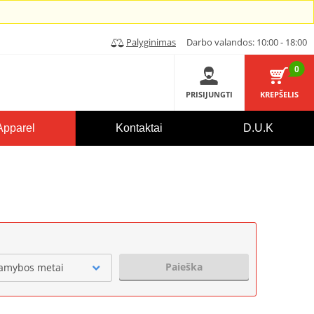
Palyginimas
Darbo valandos: 10:00 - 18:00
0
PRISIJUNGTI
KREPŠELIS
Apparel
Kontaktai
D.U.K
Paieška
amybos metai