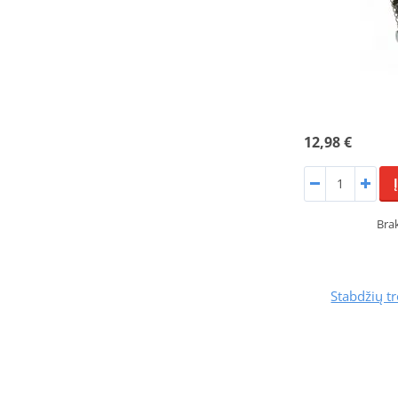
12,98 €
Bra
Stabdžių tr