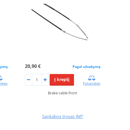
20,90 €
kymą
Pagal užsakymą
Į krepšį
nkite
Palyginkite
Brake cable front
Sankabos trosas JMT