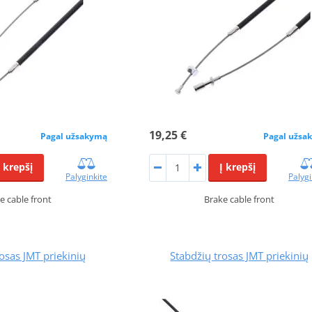
19,25 €
Pagal užsakymą
Pagal užsa
Į krepšį
Į krepšį
Palyginkite
Palygi
e cable front
Brake cable front
osas JMT priekinių
Stabdžių trosas JMT priekinių