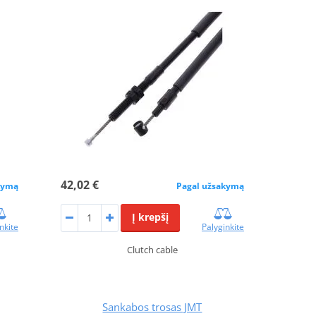
42,02 €
kymą
Pagal užsakymą
Į krepšį
nkite
Palyginkite
Clutch cable
Sankabos trosas JMT