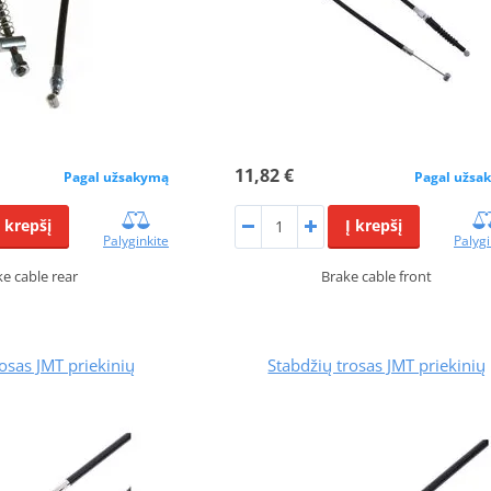
11,82 €
Pagal užsakymą
Pagal užsa
Į krepšį
Į krepšį
Palyginkite
Palygi
ke cable rear
Brake cable front
osas JMT priekinių
Stabdžių trosas JMT priekinių