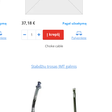
37,18 €
kymą
Pagal užsakymą
Į krepšį
nkite
Palyginkite
Choke cable
Stabdžių trosas JMT galinis