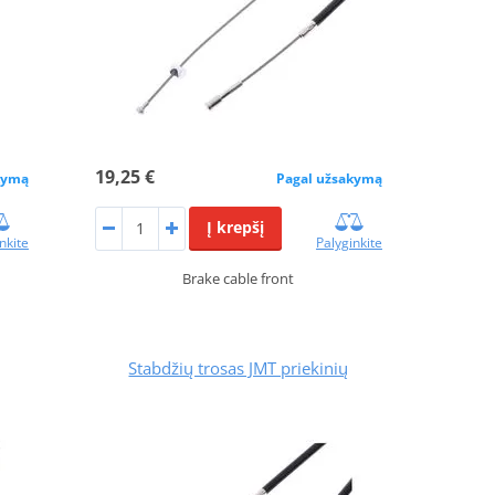
19,25 €
kymą
Pagal užsakymą
Į krepšį
nkite
Palyginkite
Brake cable front
Stabdžių trosas JMT priekinių