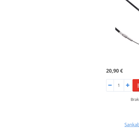
20,90 €
Brak
Sankab