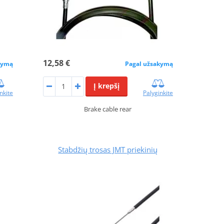
12,58 €
kymą
Pagal užsakymą
Į krepšį
nkite
Palyginkite
Brake cable rear
Stabdžių trosas JMT priekinių