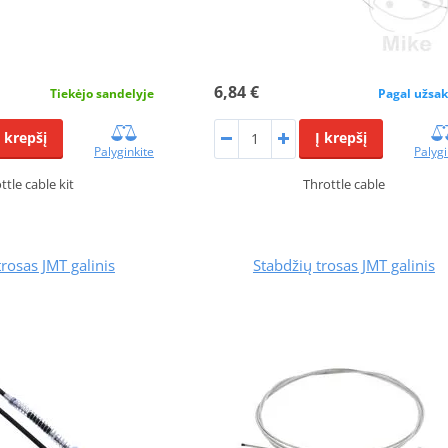
6,84 €
Tiekėjo sandelyje
Pagal užsa
Į krepšį
Į krepšį
Palyginkite
Palygi
ttle cable kit
Throttle cable
trosas JMT galinis
Stabdžių trosas JMT galinis