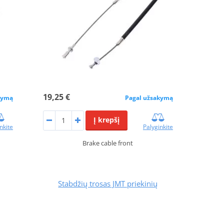
19,25 €
kymą
Pagal užsakymą
Į krepšį
nkite
Palyginkite
Brake cable front
Stabdžių trosas JMT priekinių