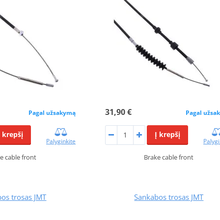
31,90 €
Pagal užsakymą
Pagal užsa
Į krepšį
Į krepšį
Palyginkite
Palygi
e cable front
Brake cable front
os trosas JMT
Sankabos trosas JMT