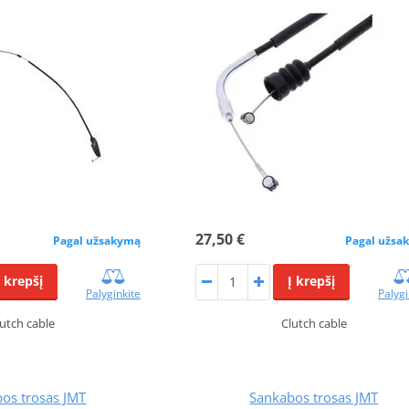
27,50 €
Pagal užsakymą
Pagal užsa
Į krepšį
Į krepšį
Palyginkite
Palygi
utch cable
Clutch cable
os trosas JMT
Sankabos trosas JMT