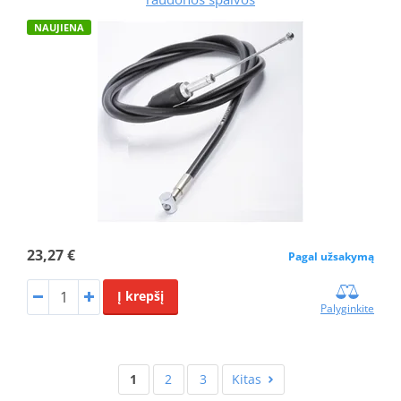
NAUJIENA
23,27 €
Pagal užsakymą
Į krepšį
Palyginkite
1
2
3
Kitas