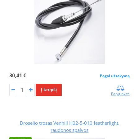
30,41 €
Pagal užsakymą
Į krepšį
Palyginkite
Droselio trosas Venhill H02-5-010 featherlight,
raudonos spalvos