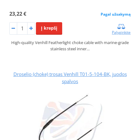
23,22 €
Pagal užsakymą
Į krepšį
Palyginkite
High-quality Venhill Featherlight choke cable with marine-grade
stainless steel inner…
Droselio (choke) trosas Venhill T01-5-104-BK, juodos
spalvos