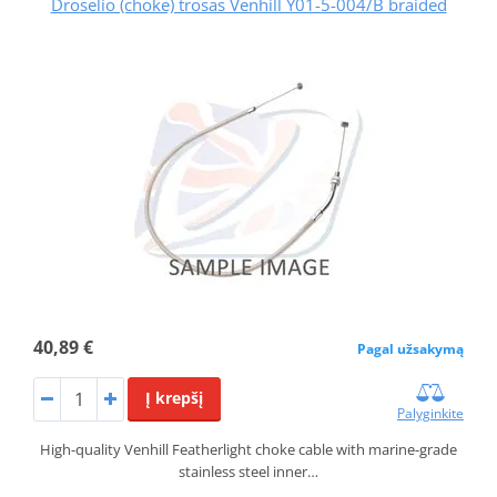
Droselio (choke) trosas Venhill Y01-5-004/B braided
40,89 €
Pagal užsakymą
Į krepšį
Palyginkite
High-quality Venhill Featherlight choke cable with marine-grade
stainless steel inner…