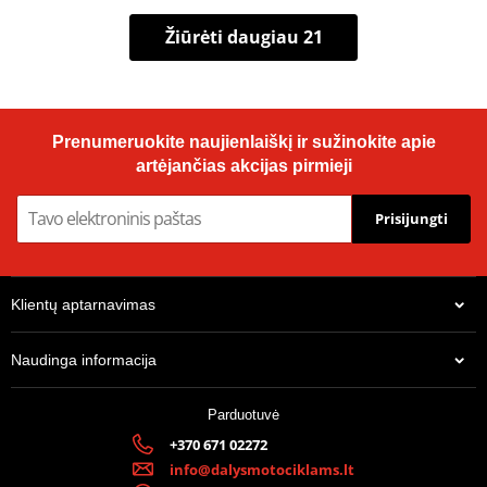
Žiūrėti daugiau 21
Prenumeruokite naujienlaiškį ir sužinokite apie
artėjančias akcijas pirmieji
Prisijungti
Klientų aptarnavimas
Naudinga informacija
Parduotuvė
+370 671 02272
info@dalysmotociklams.lt