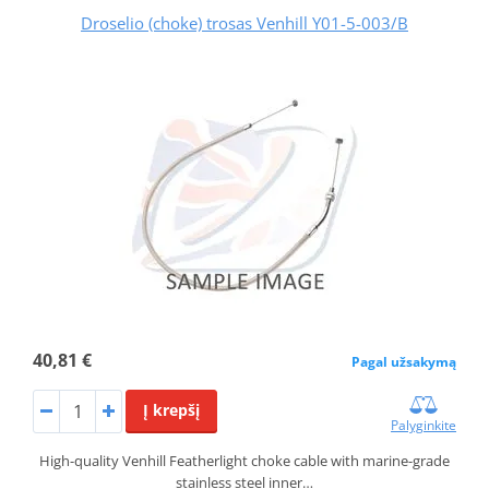
Droselio (choke) trosas Venhill Y01-5-003/B
40,81 €
Pagal užsakymą
Į krepšį
Palyginkite
High-quality Venhill Featherlight choke cable with marine-grade
stainless steel inner…