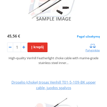
45,56 €
Pagal užsakymą
Į krepšį
Palyginkite
High-quality Venhill Featherlight choke cable with marine-grade
stainless steel inner…
Droselio (choke) trosas Venhill T01-5-109-BK upper
cable, juodos spalvos