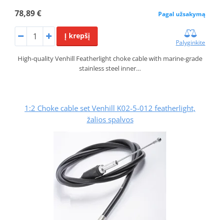
78,89 €
Pagal užsakymą
Į krepšį
Palyginkite
High-quality Venhill Featherlight choke cable with marine-grade
stainless steel inner…
1:2 Choke cable set Venhill K02-5-012 featherlight,
žalios spalvos