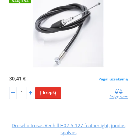
NAUJIENA
30,41 €
Pagal užsakymą
Į krepšį
Palyginkite
Droselio trosas Venhill H02-5-127 featherlight, juodos
spalvos