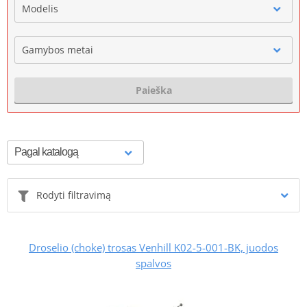
Modelis
Gamybos metai
Paieška
Rodyti filtravimą
Droselio (choke) trosas Venhill K02-5-001-BK, juodos
spalvos