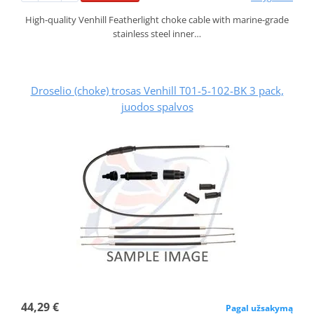
High-quality Venhill Featherlight choke cable with marine-grade
stainless steel inner…
Droselio (choke) trosas Venhill T01-5-102-BK 3 pack,
juodos spalvos
44,29 €
Pagal užsakymą