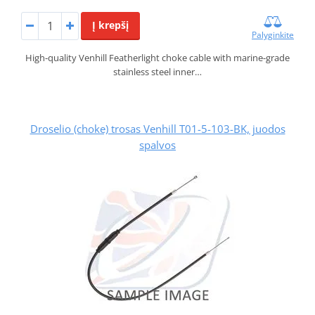
Į krepšį
Palyginkite
High-quality Venhill Featherlight choke cable with marine-grade
stainless steel inner…
Droselio (choke) trosas Venhill T01-5-103-BK, juodos
spalvos