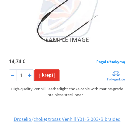
14,74 €
Pagal užsakymą
Į krepšį
Palyginkite
High-quality Venhill Featherlight choke cable with marine-grade
stainless steel inner…
Droselio (choke) trosas Venhill Y01-5-003/B braided