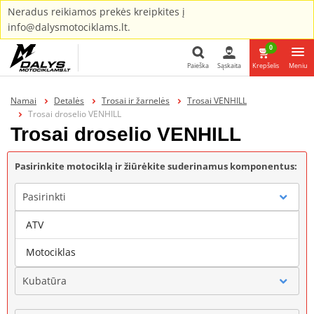
Neradus reikiamos prekės kreipkites į
info@dalysmotociklams.lt.
0
Paieška
Sąskaita
Krepšelis
Meniu
Paieška
Namai
Detalės
Trosai ir žarnelės
Trosai VENHILL
Trosai droselio VENHILL
Trosai droselio VENHILL
Pasirinkite motociklą ir žiūrėkite suderinamus komponentus:
Pasirinkti
ATV
Gamintojas
Motociklas
Kubatūra