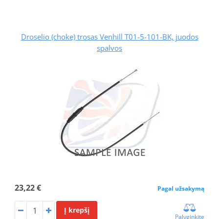
Droselio (choke) trosas Venhill T01-5-101-BK, juodos
spalvos
23,22 €
Pagal užsakymą
Į krepšį
Palyginkite