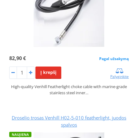
82,90 €
Pagal užsakymą
Į krepšį
Palyginkite
High-quality Venhill Featherlight choke cable with marine-grade
stainless steel inner…
Droselio trosas Venhill H02-5-010 featherlight, juodos
spalvos
NAUJIENA