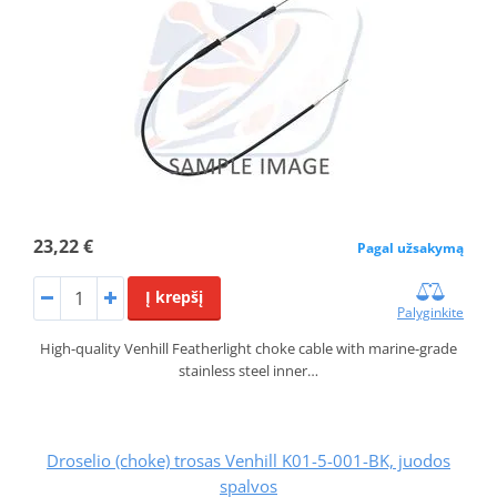
23,22 €
Pagal užsakymą
Į krepšį
Palyginkite
High-quality Venhill Featherlight choke cable with marine-grade
stainless steel inner…
Droselio (choke) trosas Venhill K01-5-001-BK, juodos
spalvos