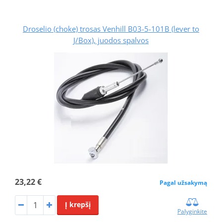
Droselio (choke) trosas Venhill B03-5-101B (lever to
J/Box), juodos spalvos
23,22 €
Pagal užsakymą
Į krepšį
Palyginkite