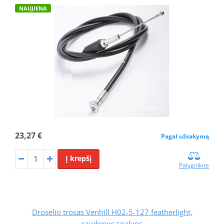
NAUJIENA
23,27 €
Pagal užsakymą
Į krepšį
Palyginkite
Droselio trosas Venhill H02-5-127 featherlight,
raudonos spalvos