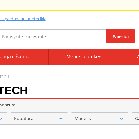
lba parduodant motociklą
Paieška
anga ir šalmai
Mėnesio prekės
-TECH
-TECH
onentus:
Kubatūra
Modelis
G