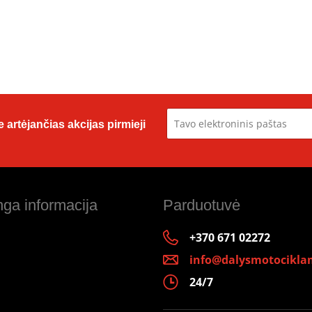
 artėjančias akcijas pirmieji
ga informacija
Parduotuvė
+370 671 02272
info@dalysmotociklam
24/7