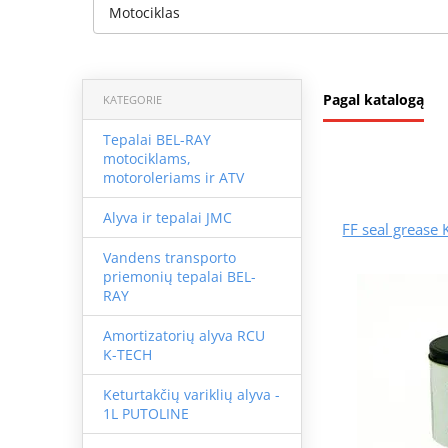
Motociklas
Pagal katalogą
KATEGORIE
Tepalai BEL-RAY
motociklams,
motoroleriams ir ATV
Alyva ir tepalai JMC
FF seal grease
Vandens transporto
priemonių tepalai BEL-
RAY
Amortizatorių alyva RCU
K-TECH
Keturtakčių variklių alyva -
1L PUTOLINE