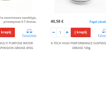
Yra centriniame sandėlyje,
40,58 €
pristatymas 5-7 dienos.
Pagal užsa
Į krepšį
Į krepšį
Palyginkite
Palygi
MULTI PURPOSE WATER
K-TECH HIGH PERFORMANCE SUSPEN
SPENSION GREASE 455G
GREASE 100g