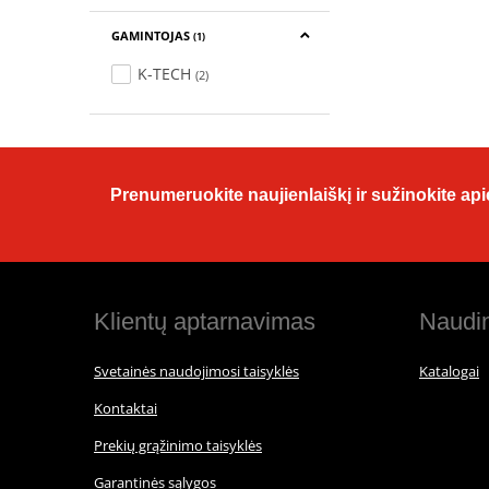
GAMINTOJAS
(1)
K-TECH
(2)
Prenumeruokite naujienlaiškį ir sužinokite apie
Klientų aptarnavimas
Naudin
Svetainės naudojimosi taisyklės
Katalogai
Kontaktai
Prekių grąžinimo taisyklės
Garantinės sąlygos