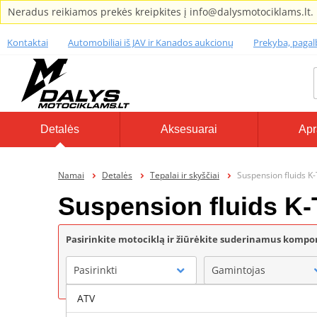
Neradus reikiamos prekės kreipkites į info@dalysmotociklams.lt.
Kontaktai
Automobiliai iš JAV ir Kanados aukcionų
Prekyba, paga
Detalės
Aksesuarai
Apr
Namai
Detalės
Tepalai ir skyščiai
Suspension fluids K
Suspension fluids K
Pasirinkite motociklą ir žiūrėkite suderinamus komp
Pasirinkti
Gamintojas
ATV