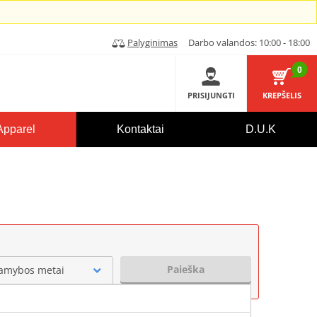
Palyginimas
Darbo valandos: 10:00 - 18:00
0
PRISIJUNGTI
KREPŠELIS
Apparel
Kontaktai
D.U.K
Paieška
amybos metai