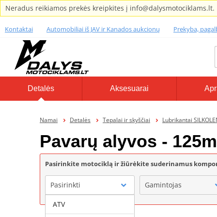
Neradus reikiamos prekės kreipkites į info@dalysmotociklams.lt.
Kontaktai
Automobiliai iš JAV ir Kanados aukcionų
Prekyba, paga
Detalės
Aksesuarai
Apr
Namai
Detalės
Tepalai ir skyščiai
Lubrikantai SILKOL
Pavarų alyvos - 125
Pasirinkite motociklą ir žiūrėkite suderinamus komp
Pasirinkti
Gamintojas
ATV