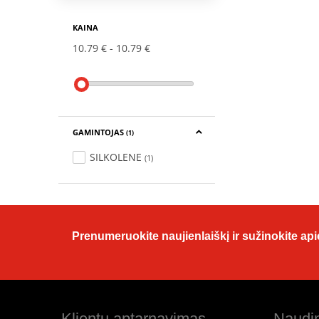
KAINA
10.79 €
10.79 €
GAMINTOJAS
(1)
SILKOLENE
(1)
Prenumeruokite naujienlaiškį ir sužinokite apie
Klientų aptarnavimas
Naudin