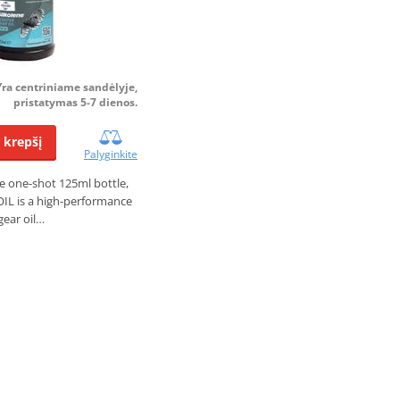
Yra centriniame sandėlyje,
pristatymas 5-7 dienos.
Į krepšį
Palyginkite
e one-shot 125ml bottle,
L is a high-performance
gear oil…