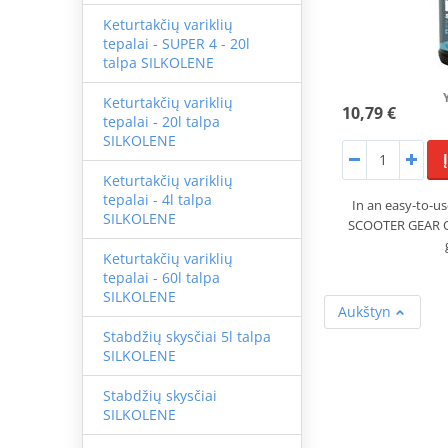
Keturtakčių variklių
tepalai - SUPER 4 - 20l
talpa SILKOLENE
Keturtakčių variklių
10,79 €
tepalai - 20l talpa
SILKOLENE
Keturtakčių variklių
tepalai - 4l talpa
In an easy-to-us
SILKOLENE
SCOOTER GEAR OI
Keturtakčių variklių
tepalai - 60l talpa
SILKOLENE
Aukštyn
Stabdžių skysčiai 5l talpa
SILKOLENE
Stabdžių skysčiai
SILKOLENE