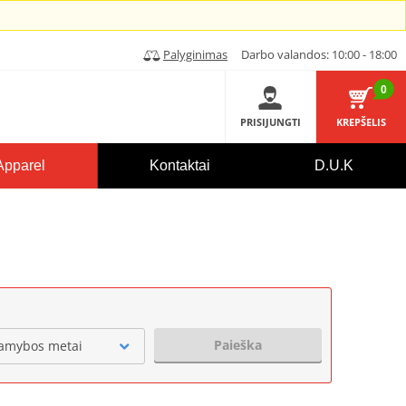
Palyginimas
Darbo valandos: 10:00 - 18:00
0
PRISIJUNGTI
KREPŠELIS
Apparel
Kontaktai
D.U.K
Paieška
amybos metai