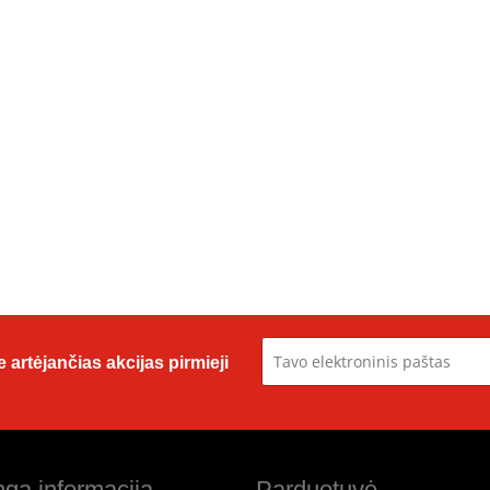
 artėjančias akcijas pirmieji
ga informacija
Parduotuvė