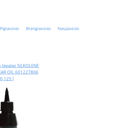
Pigiausias
Brangiausias
Naujausias
s tepalas SILKOLENE
AR OIL 601227806
0,125 l