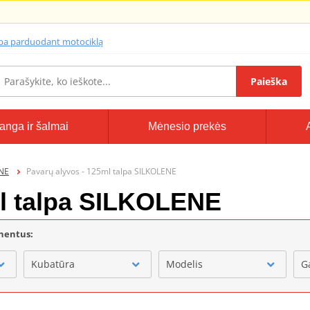
lba parduodant motociklą
Paieška
anga ir šalmai
Mėnesio prekės
ENE
Pavarų alyvos - 125ml talpa SILKOLENE
ml talpa SILKOLENE
onentus:
Kubatūra
Modelis
G