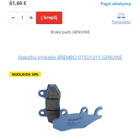
61,66 €
Pagal užsakymą
Į krepšį
Palyginkite
Brake pads GENUINE
Stabdžių trinkelės BREMBO 07SU1215 GENUINE
NUOLAIDA 24%