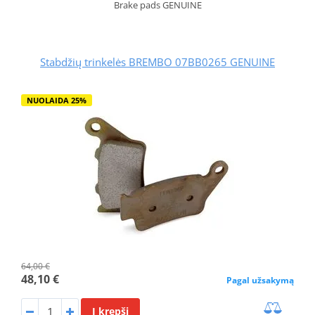
Brake pads GENUINE
Stabdžių trinkelės BREMBO 07BB0265 GENUINE
NUOLAIDA 25%
64,00 €
48,10 €
Pagal užsakymą
Į krepšį