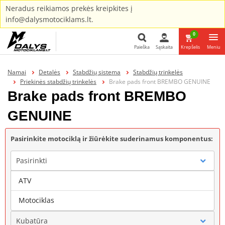
Neradus reikiamos prekės kreipkites į
info@dalysmotociklams.lt.
0
Paieška
Sąskaita
Krepšelis
Meniu
Paieška
Namai
Detalės
Stabdžių sistema
Stabdžių trinkelės
Priekinės stabdžių trinkelės
Brake pads front BREMBO GENUINE
Brake pads front BREMBO
GENUINE
Pasirinkite motociklą ir žiūrėkite suderinamus komponentus:
Pasirinkti
ATV
Gamintojas
Motociklas
Kubatūra