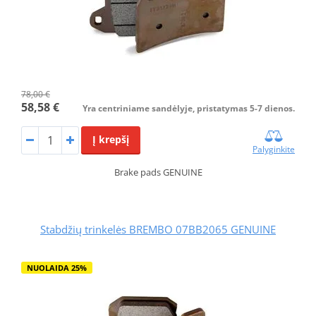
78,00 €
58,58 €
Yra centriniame sandėlyje, pristatymas 5-7 dienos.
Į krepšį
Palyginkite
Brake pads GENUINE
Stabdžių trinkelės BREMBO 07BB2065 GENUINE
NUOLAIDA 25%