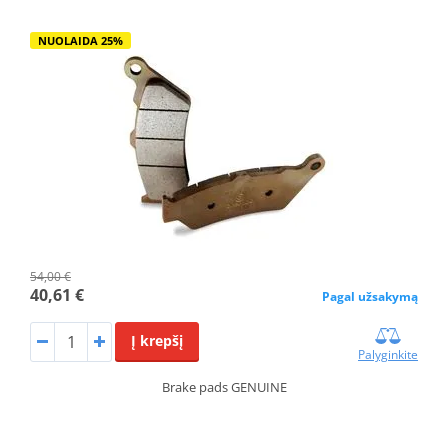
NUOLAIDA 25%
54,00 €
40,61 €
Pagal užsakymą
Į krepšį
Palyginkite
Brake pads GENUINE