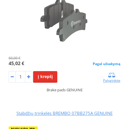
60,00 €
45,02 €
Pagal užsakymą
Į krepšį
Palyginkite
Brake pads GENUINE
Stabdžių trinkelės BREMBO 07BB275A GENUINE
NUOLAIDA 25%