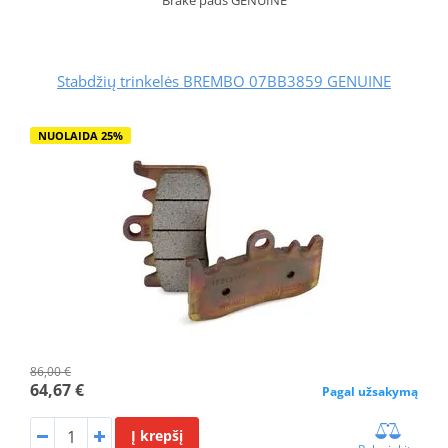
Stabdžių trinkelės BREMBO 07BB3859 GENUINE
NUOLAIDA 25%
86,00 €
64,67 €
Pagal užsakymą
Į krepšį