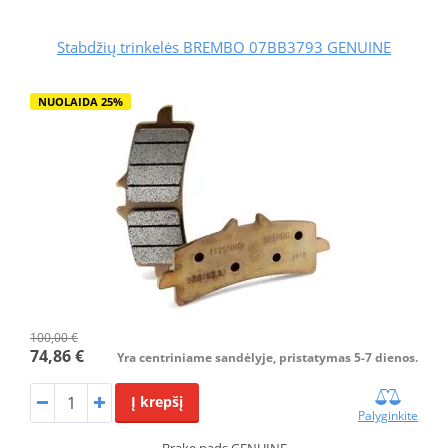
Stabdžių trinkelės BREMBO 07BB3793 GENUINE
NUOLAIDA 25%
100,00 €
74,86 €
Yra centriniame sandėlyje, pristatymas 5-7 dienos.
Į krepšį
Palyginkite
Brake pads GENUINE