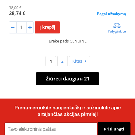
38,00 €
28,74 €
Pagal užsakymą
Į krepšį
Palyginkite
Brake pads GENUINE
1
2
Kitas
Žiūrėti daugiau 21
Prenumeruokite naujienlaiškį ir sužinokite apie
artėjančias akcijas pirmieji
Prisijungti