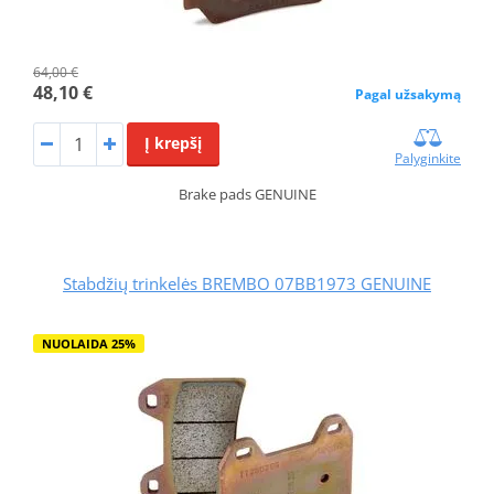
64,00 €
48,10 €
Pagal užsakymą
Į krepšį
Palyginkite
Brake pads GENUINE
Stabdžių trinkelės BREMBO 07BB1973 GENUINE
NUOLAIDA 25%