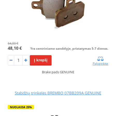
64,00 €
48,10 €
Yra centriniame sandėlyje, pristatymas 5-7 dienos.
Į krepšį
Palyginkite
Brake pads GENUINE
Stabdžių trinkelės BREMBO 07BB209A GENUINE
NUOLAIDA 25%