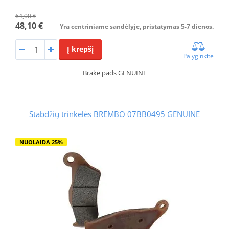
64,00 €
48,10 €
Yra centriniame sandėlyje, pristatymas 5-7 dienos.
Į krepšį
Palyginkite
Brake pads GENUINE
Stabdžių trinkelės BREMBO 07BB0495 GENUINE
NUOLAIDA 25%