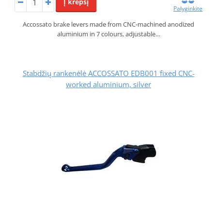
Į krepšį
Palyginkite
Accossato brake levers made from CNC-machined anodized
aluminium in 7 colours, adjustable…
Stabdžių rankenėlė ACCOSSATO EDB001 fixed CNC-
worked aluminium, silver