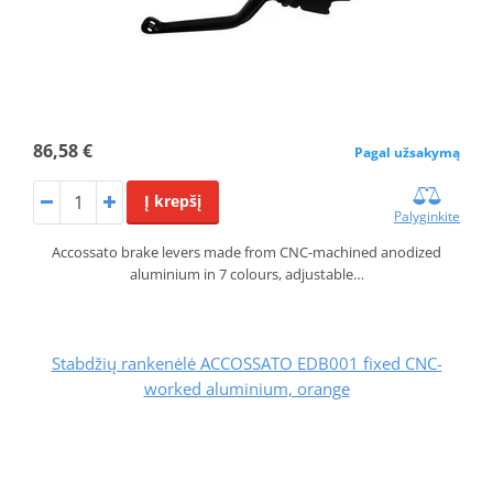
86,58 €
Pagal užsakymą
Į krepšį
Palyginkite
Accossato brake levers made from CNC-machined anodized
aluminium in 7 colours, adjustable…
Stabdžių rankenėlė ACCOSSATO EDB001 fixed CNC-
worked aluminium, orange