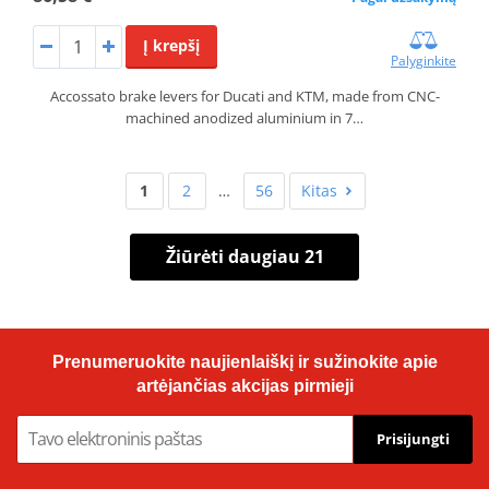
Į krepšį
Palyginkite
Accossato brake levers for Ducati and KTM, made from CNC-
machined anodized aluminium in 7…
1
2
…
56
Kitas
Žiūrėti daugiau 21
Prenumeruokite naujienlaiškį ir sužinokite apie
artėjančias akcijas pirmieji
Prisijungti