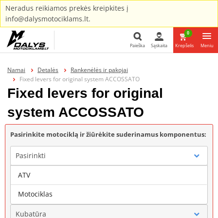
Neradus reikiamos prekės kreipkites į
info@dalysmotociklams.lt.
0
Paieška
Sąskaita
Krepšelis
Meniu
Paieška
Namai
Detalės
Rankenėlės ir pakojai
Fixed levers for original system ACCOSSATO
Fixed levers for original
system ACCOSSATO
Pasirinkite motociklą ir žiūrėkite suderinamus komponentus:
Pasirinkti
ATV
Gamintojas
Motociklas
Kubatūra