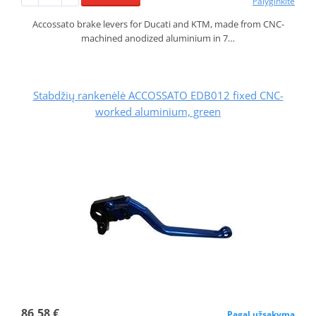
Palyginkite
Accossato brake levers for Ducati and KTM, made from CNC-
machined anodized aluminium in 7…
Stabdžių rankenėlė ACCOSSATO EDB012 fixed CNC-
worked aluminium, green
86,58 €
Pagal užsakymą