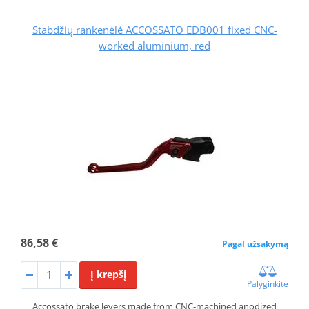
Stabdžių rankenėlė ACCOSSATO EDB001 fixed CNC-
worked aluminium, red
86,58 €
Pagal užsakymą
Į krepšį
Palyginkite
Accossato brake levers made from CNC-machined anodized