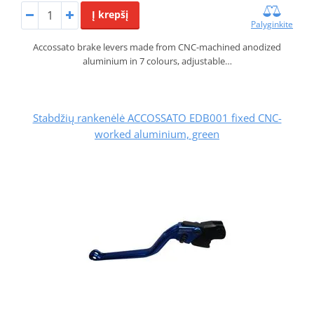
Į krepšį
Palyginkite
Accossato brake levers made from CNC-machined anodized
aluminium in 7 colours, adjustable…
Stabdžių rankenėlė ACCOSSATO EDB001 fixed CNC-
worked aluminium, green