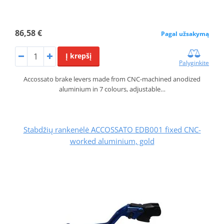
86,58 €
Pagal užsakymą
Į krepšį
Palyginkite
Accossato brake levers made from CNC-machined anodized
aluminium in 7 colours, adjustable…
Stabdžių rankenėlė ACCOSSATO EDB001 fixed CNC-
worked aluminium, gold