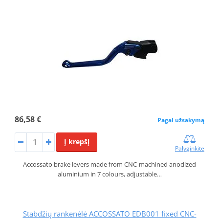
86,58 €
Pagal užsakymą
Į krepšį
Palyginkite
Accossato brake levers made from CNC-machined anodized
aluminium in 7 colours, adjustable…
Stabdžių rankenėlė ACCOSSATO EDB001 fixed CNC-