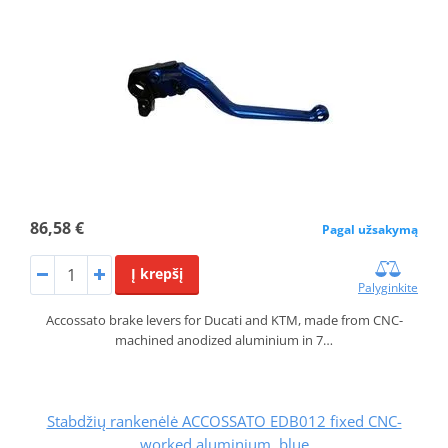
86,58 €
Pagal užsakymą
Į krepšį
Palyginkite
Accossato brake levers for Ducati and KTM, made from CNC-
machined anodized aluminium in 7…
Stabdžių rankenėlė ACCOSSATO EDB012 fixed CNC-
worked aluminium, blue