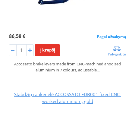
86,58 €
Pagal užsakymą
Į krepšį
Palyginkite
Accossato brake levers made from CNC-machined anodized
aluminium in 7 colours, adjustable…
Stabdžių rankenėlė ACCOSSATO EDB001 fixed CNC-
worked aluminium, gold