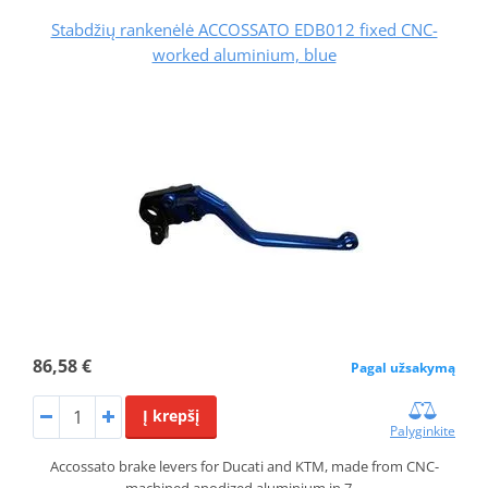
Stabdžių rankenėlė ACCOSSATO EDB012 fixed CNC-
worked aluminium, blue
86,58 €
Pagal užsakymą
Į krepšį
Palyginkite
Accossato brake levers for Ducati and KTM, made from CNC-
machined anodized aluminium in 7…