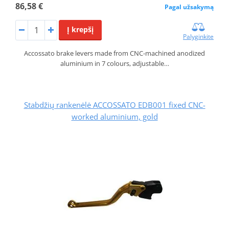
86,58 €
Pagal užsakymą
Į krepšį
Palyginkite
Accossato brake levers made from CNC-machined anodized
aluminium in 7 colours, adjustable…
Stabdžių rankenėlė ACCOSSATO EDB001 fixed CNC-
worked aluminium, gold