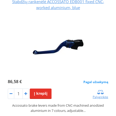
Stabdžių rankenėlė ACCOSSATO EDB001 fixed CNC-
worked aluminium, blue
86,58 €
Pagal užsakymą
Į krepšį
Palyginkite
Accossato brake levers made from CNC-machined anodized
aluminium in 7 colours, adjustable…