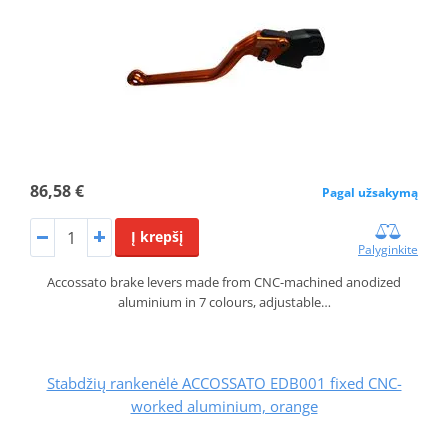
86,58 €
Pagal užsakymą
Į krepšį
Palyginkite
Accossato brake levers made from CNC-machined anodized
aluminium in 7 colours, adjustable…
Stabdžių rankenėlė ACCOSSATO EDB001 fixed CNC-
worked aluminium, orange