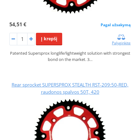
54,51 €
Pagal užsakymą
Į krepšį
Palyginkite
Patented Supersprox longlife/lightweight solution with strongest
bond on the market. 3…
Rear sprocket SUPERSPROX STEALTH RST-209:50-RED,
raudonos spalvos 50T, 420