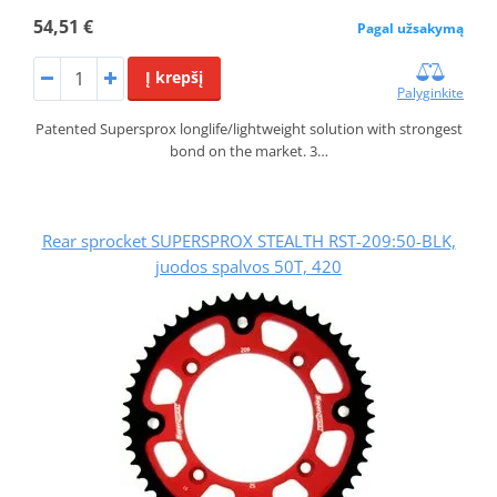
54,51 €
Pagal užsakymą
Į krepšį
Palyginkite
Patented Supersprox longlife/lightweight solution with strongest
bond on the market. 3…
Rear sprocket SUPERSPROX STEALTH RST-209:50-BLK,
juodos spalvos 50T, 420