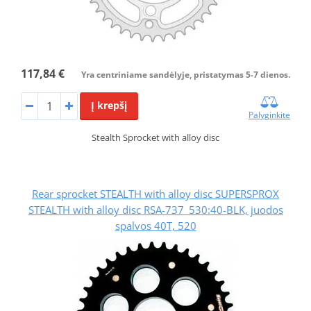
117,84 €
Yra centriniame sandėlyje, pristatymas 5-7 dienos.
Į krepšį
Palyginkite
Stealth Sprocket with alloy disc
Rear sprocket STEALTH with alloy disc SUPERSPROX
STEALTH with alloy disc RSA-737_530:40-BLK, juodos
spalvos 40T, 520