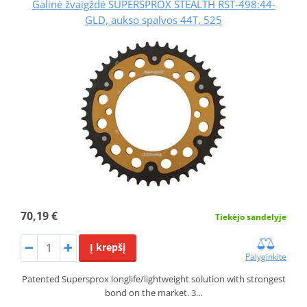
Galinė žvaigždė SUPERSPROX STEALTH RST-498:44-
GLD, aukso spalvos 44T, 525
70,19 €
Tiekėjo sandelyje
Į krepšį
Palyginkite
Patented Supersprox longlife/lightweight solution with strongest
bond on the market. 3…