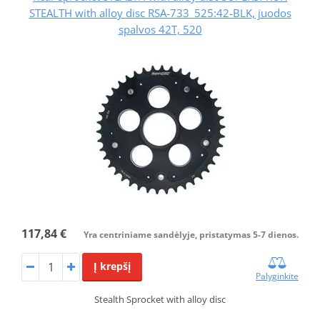
STEALTH with alloy disc RSA-733_525:42-BLK, juodos
spalvos 42T, 520
117,84 €
Yra centriniame sandėlyje, pristatymas 5-7 dienos.
Į krepšį
Palyginkite
Stealth Sprocket with alloy disc