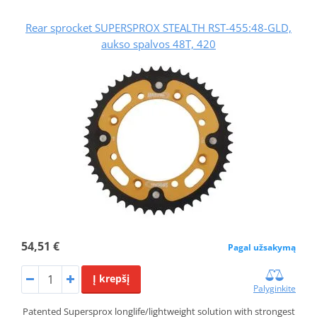
Rear sprocket SUPERSPROX STEALTH RST-455:48-GLD,
aukso spalvos 48T, 420
54,51 €
Pagal užsakymą
Į krepšį
Palyginkite
Patented Supersprox longlife/lightweight solution with strongest