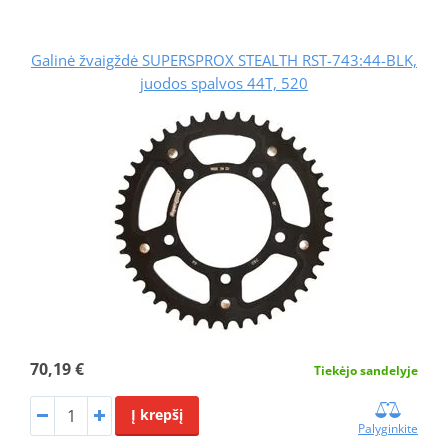
Galinė žvaigždė SUPERSPROX STEALTH RST-743:44-BLK,
juodos spalvos 44T, 520
70,19 €
Tiekėjo sandelyje
Į krepšį
Palyginkite