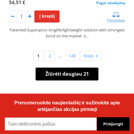
54,51 €
Pagal užsakymą
Į krepšį
Palyginkite
Patented Supersprox longlife/lightweight solution with strongest
bond on the market. 3…
1
2
…
145
Kitas
Žiūrėti daugiau 21
Prenumeruokite naujienlaiškį ir sužinokite apie
artėjančias akcijas pirmieji
Prisijungti