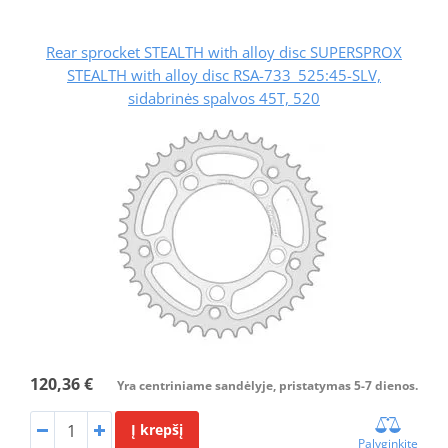
Rear sprocket STEALTH with alloy disc SUPERSPROX
STEALTH with alloy disc RSA-733_525:45-SLV,
sidabrinės spalvos 45T, 520
120,36 €
Yra centriniame sandėlyje, pristatymas 5-7 dienos.
Į krepšį
Palyginkite