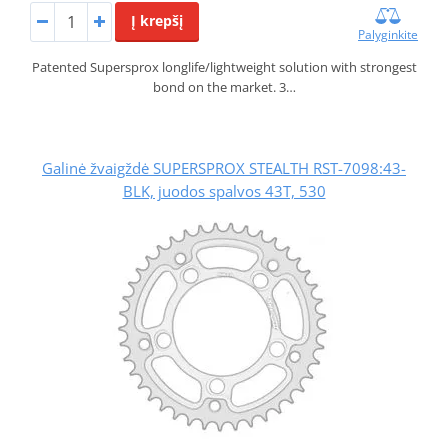
Į krepšį
Palyginkite
Patented Supersprox longlife/lightweight solution with strongest
bond on the market. 3…
Galinė žvaigždė SUPERSPROX STEALTH RST-7098:43-
BLK, juodos spalvos 43T, 530