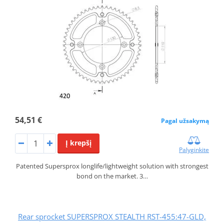
54,51 €
Pagal užsakymą
Į krepšį
Palyginkite
Patented Supersprox longlife/lightweight solution with strongest
bond on the market. 3…
Rear sprocket SUPERSPROX STEALTH RST-455:47-GLD,