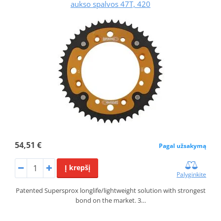
aukso spalvos 47T, 420
54,51 €
Pagal užsakymą
Į krepšį
Palyginkite
Patented Supersprox longlife/lightweight solution with strongest
bond on the market. 3…