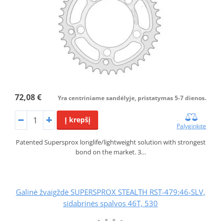
72,08 €
Yra centriniame sandėlyje, pristatymas 5-7 dienos.
Į krepšį
Palyginkite
Patented Supersprox longlife/lightweight solution with strongest
bond on the market. 3…
Galinė žvaigždė SUPERSPROX STEALTH RST-479:46-SLV,
sidabrinės spalvos 46T, 530