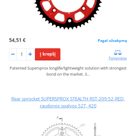
54,51 €
Pagal užsakymą
Į krepšį
Palyginkite
Patented Supersprox longlife/lightweight solution with strongest
bond on the market. 3…
Rear sprocket SUPERSPROX STEALTH RST-209:52-RED,
raudonos spalvos 52T, 420