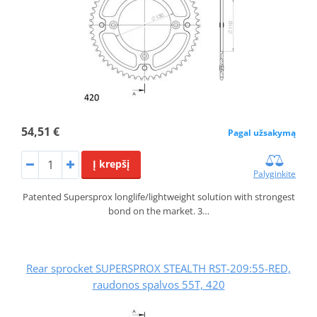
54,51 €
Pagal užsakymą
Į krepšį
Palyginkite
Patented Supersprox longlife/lightweight solution with strongest
bond on the market. 3…
Rear sprocket SUPERSPROX STEALTH RST-209:55-RED,
raudonos spalvos 55T, 420