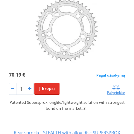
70,19 €
Pagal užsakymą
Į krepšį
Palyginkite
Patented Supersprox longlife/lightweight solution with strongest
bond on the market. 3…
Rear sprocket STEALTH with alloy disc SUPERSPROX