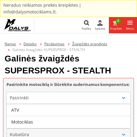
Neradus reikiamos prekės kreipkites į
info@dalysmotociklams.lt.
0
Paieška
Sąskaita
Krepšelis
Meniu
Paieška
Namai
Detalės
Perdavimas
Žvaigždės grandinės
Galinės žvaigždės SUPERSPROX - STEALTH
Galinės žvaigždės
SUPERSPROX - STEALTH
Pasirinkite motociklą ir žiūrėkite suderinamus komponentus:
Pasirinkti
ATV
Gamintojas
Motociklas
Kubatūra