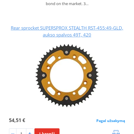
bond on the market. 3…
Rear sprocket SUPERSPROX STEALTH RST-455:49-GLD,
aukso spalvos 49T, 420
54,51 €
Pagal užsakymą
Į krepšį