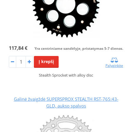
117,84 €
Yra centriniame sandėlyje, pristatymas 5-7 dienos.
Į krepšį
Palyginkite
Stealth Sprocket with alloy disc
Galinė žvaigždė SUPERSPROX STEALTH RST-765:43-
GLD, aukso spalvos