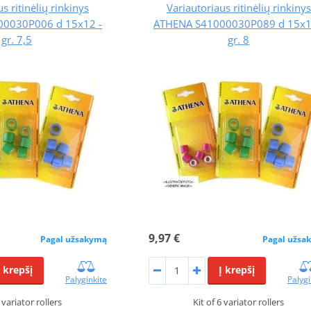
s ritinėlių rinkinys
Variautoriaus ritinėlių rinkinys
0030P006 d 15x12 -
ATHENA S41000030P089 d 15x1
gr. 7,5
gr. 8
9,97 €
Pagal užsakymą
Pagal užsa
Į krepšį
Į krepšį
Palyginkite
Palygi
6 variator rollers
Kit of 6 variator rollers