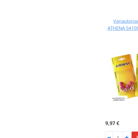
Variautoriau
ATHENA S4100
9,97 €