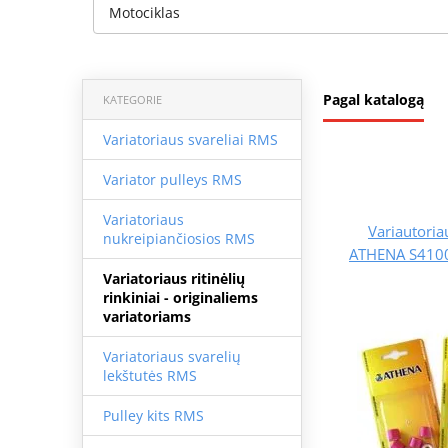
Motociklas
Pagal katalogą
KATEGORIE
Variatoriaus svareliai RMS
Variator pulleys RMS
Variatoriaus
Variautoriau
nukreipiančiosios RMS
ATHENA S4100
Variatoriaus ritinėlių
rinkiniai - originaliems
variatoriams
Variatoriaus svarelių
lekštutės RMS
Pulley kits RMS