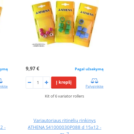
9,97 €
kymą
Pagal užsakymą
Į krepšį
nkite
Palyginkite
Kit of 6 variator rollers
Variautoriaus ritinėlių rinkinys
2 -
ATHENA S41000030P088 d 15x12 -
gr. 7