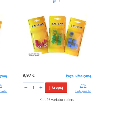
9,97 €
kymą
Pagal užsakymą
Į krepšį
nkite
Palyginkite
Kit of 6 variator rollers