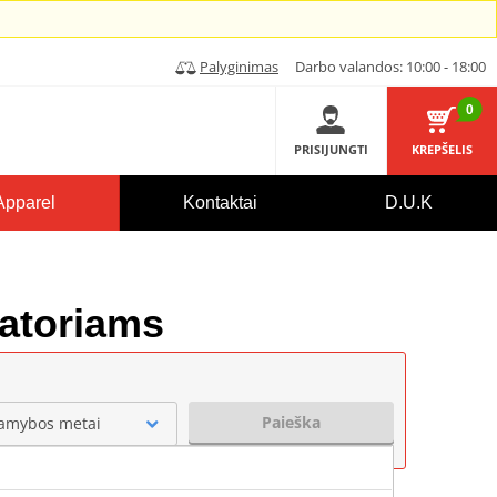
Palyginimas
Darbo valandos: 10:00 - 18:00
0
PRISIJUNGTI
KREPŠELIS
Apparel
Kontaktai
D.U.K
riatoriams
Paieška
amybos metai