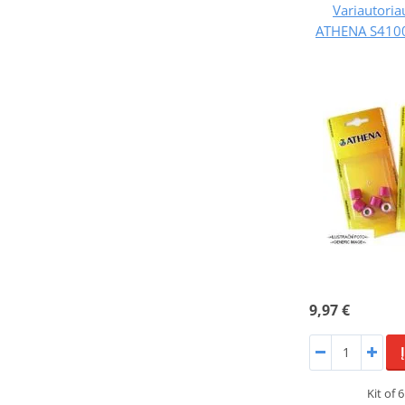
Variautoriau
ATHENA S4100
9,97 €
Kit of 