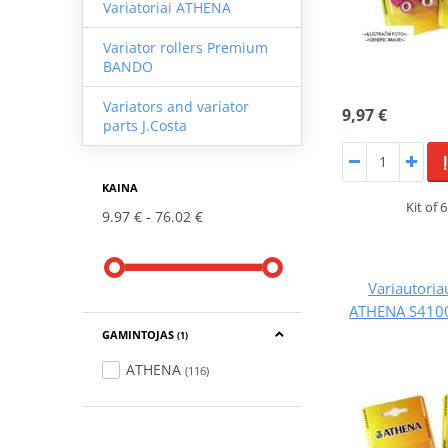
Variatoriai ATHENA
Variator rollers Premium
BANDO
Variators and variator
9,97 €
parts J.Costa
KAINA
Kit of 
9.97 €
76.02 €
Variautoriau
ATHENA S4100
GAMINTOJAS
(1)
ATHENA
(116)