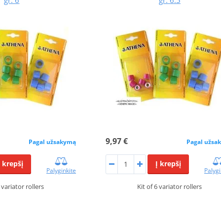
9,97 €
Pagal užsakymą
Pagal užsa
Į krepšį
Į krepšį
Palyginkite
Palygi
6 variator rollers
Kit of 6 variator rollers