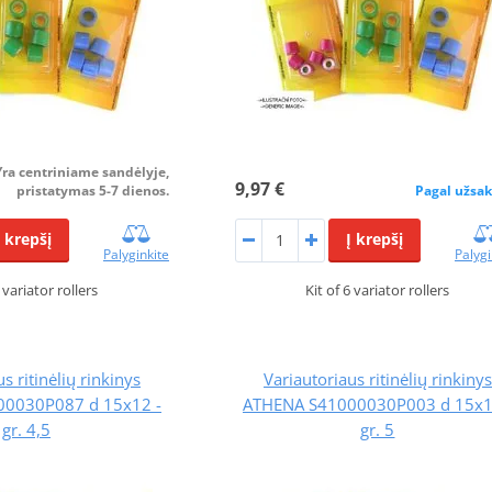
Yra centriniame sandėlyje,
9,97 €
pristatymas 5-7 dienos.
Pagal užsa
Į krepšį
Į krepšį
Palyginkite
Palygi
6 variator rollers
Kit of 6 variator rollers
s ritinėlių rinkinys
Variautoriaus ritinėlių rinkinys
0030P087 d 15x12 -
ATHENA S41000030P003 d 15x1
gr. 4,5
gr. 5