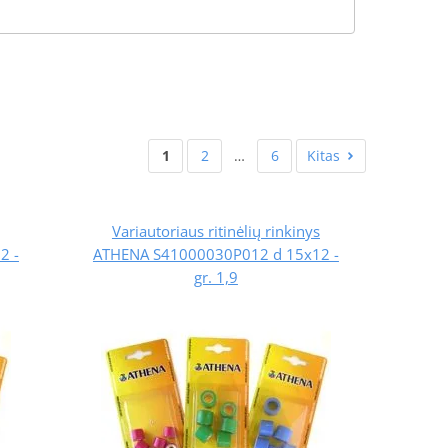
1
2
…
6
Kitas
Variautoriaus ritinėlių rinkinys
2 -
ATHENA S41000030P012 d 15x12 -
gr. 1,9