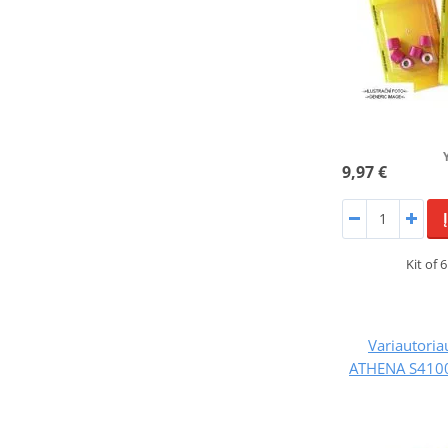
9,97 €
Kit of 
Variautoriau
ATHENA S4100