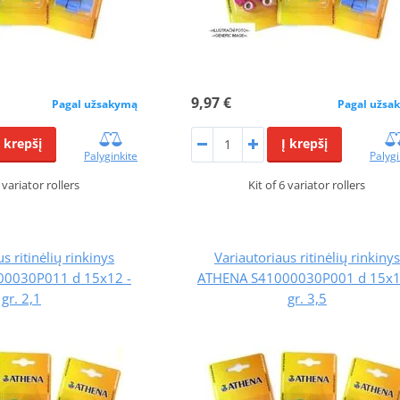
9,97 €
Pagal užsakymą
Pagal užsa
Į krepšį
Į krepšį
Palyginkite
Palygi
6 variator rollers
Kit of 6 variator rollers
s ritinėlių rinkinys
Variautoriaus ritinėlių rinkinys
0030P011 d 15x12 -
ATHENA S41000030P001 d 15x1
gr. 2,1
gr. 3,5