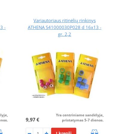
Variautoriaus ritinėlių rinkinys
3 -
ATHENA S41000030P028 d 16x13 -
gr. 2,2
lyje,
Yra centriniame sandėlyje,
9,97 €
enos.
pristatymas 5-7 dienos.
Į krepšį