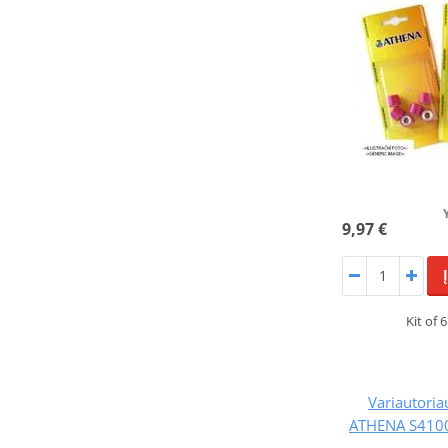
9,97 €
Kit of 
Variautoriau
ATHENA S4100