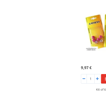
9,97 €
Kit of 