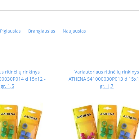
Pigiausias
Brangiausias
Naujausias
s ritinėlių rinkinys
Variautoriaus ritinėlių rinkinys
0030P014 d 15x12 -
ATHENA S41000030P013 d 15x1
gr. 1,5
gr. 1,7