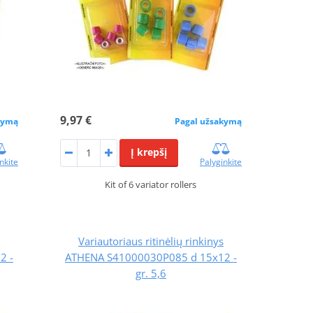
9,97 €
kymą
Pagal užsakymą
Į krepšį
nkite
Palyginkite
Kit of 6 variator rollers
Variautoriaus ritinėlių rinkinys
2 -
ATHENA S41000030P085 d 15x12 -
gr. 5,6