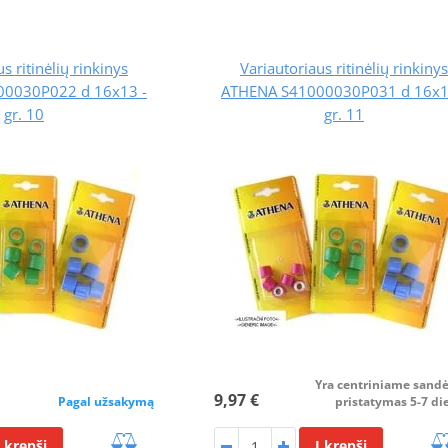
s ritinėlių rinkinys
Variautoriaus ritinėlių rinkinys
0030P022 d 16x13 -
ATHENA S41000030P031 d 16x1
gr. 10
gr. 11
Yra centriniame sandė
9,97 €
Pagal užsakymą
pristatymas 5-7 di
Į krepšį
Į krepšį