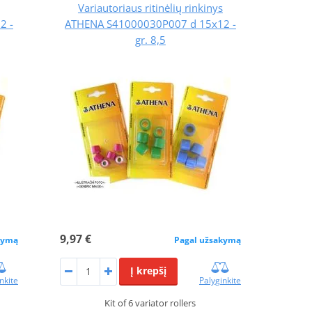
Variautoriaus ritinėlių rinkinys
2 -
ATHENA S41000030P007 d 15x12 -
gr. 8,5
9,97 €
kymą
Pagal užsakymą
Į krepšį
nkite
Palyginkite
Kit of 6 variator rollers