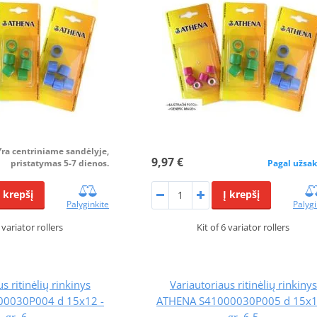
Yra centriniame sandėlyje,
9,97 €
pristatymas 5-7 dienos.
Pagal užsa
Į krepšį
Į krepšį
Palyginkite
Palygi
6 variator rollers
Kit of 6 variator rollers
s ritinėlių rinkinys
Variautoriaus ritinėlių rinkinys
0030P004 d 15x12 -
ATHENA S41000030P005 d 15x1
gr. 6
gr. 6.5