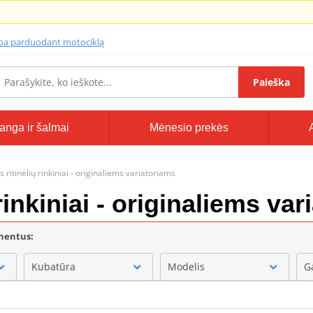
lba parduodant motociklą
Paieška
anga ir šalmai
Mėnesio prekės
s ritinėlių rinkiniai - originaliems variatoriams
 rinkiniai - originaliems va
onentus:
Kubatūra
Modelis
G