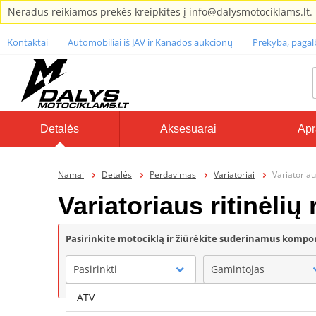
Neradus reikiamos prekės kreipkites į info@dalysmotociklams.lt.
Kontaktai
Automobiliai iš JAV ir Kanados aukcionų
Prekyba, paga
Detalės
Aksesuarai
Apr
Namai
Detalės
Perdavimas
Variatoriai
Variatoriau
Variatoriaus ritinėlių
Pasirinkite motociklą ir žiūrėkite suderinamus komp
Pasirinkti
Gamintojas
ATV