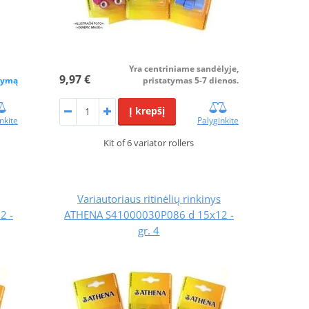
Yra centriniame sandėlyje,
9,97 €
kymą
pristatymas 5-7 dienos.
Į krepšį
nkite
Palyginkite
Kit of 6 variator rollers
Variautoriaus ritinėlių rinkinys
2 -
ATHENA S41000030P086 d 15x12 -
gr. 4