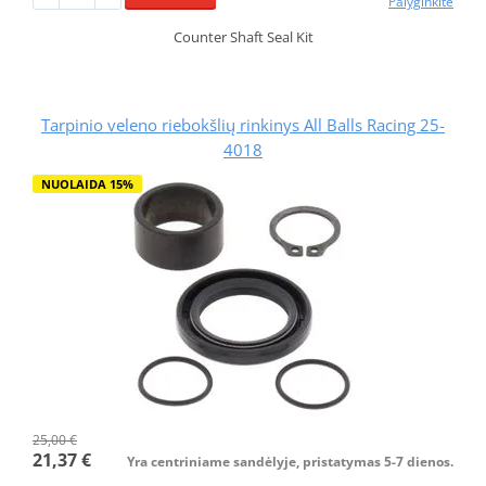
Palyginkite
Counter Shaft Seal Kit
Tarpinio veleno riebokšlių rinkinys All Balls Racing 25-
4018
NUOLAIDA 15%
25,00 €
21,37 €
Yra centriniame sandėlyje, pristatymas 5-7 dienos.