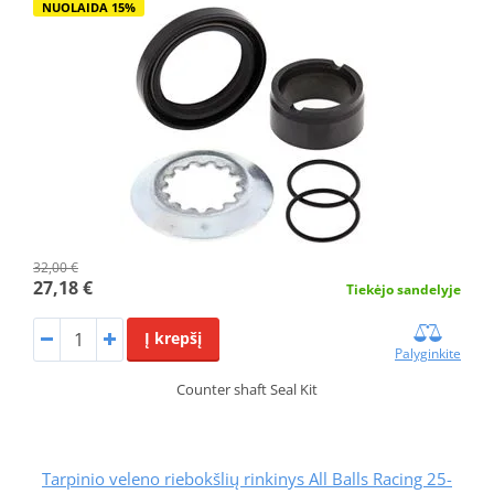
NUOLAIDA 15%
32,00 €
27,18 €
Tiekėjo sandelyje
Į krepšį
Palyginkite
Counter shaft Seal Kit
Tarpinio veleno riebokšlių rinkinys All Balls Racing 25-