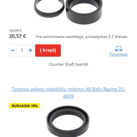
24,00 €
20,57 €
Yra centriniame sandėlyje, pristatymas 5-7 dienos.
Į krepšį
Palyginkite
Counter Shaft Seal Kit
Tarpinio veleno riebokšlių rinkinys All Balls Racing 25-
4009
NUOLAIDA 15%