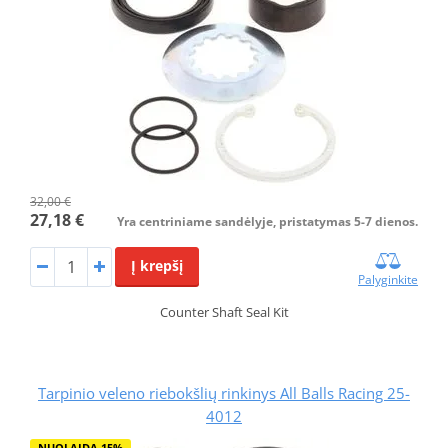
32,00 €
27,18 €
Yra centriniame sandėlyje, pristatymas 5-7 dienos.
Į krepšį
Palyginkite
Counter Shaft Seal Kit
Tarpinio veleno riebokšlių rinkinys All Balls Racing 25-
4012
NUOLAIDA 15%