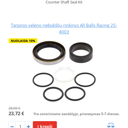
Counter Shaft Seal Kit
Tarpinio veleno riebokšlių rinkinys All Balls Racing 25-
4003
NUOLAIDA 15%
28,00 €
23,72 €
Yra centriniame sandėlyje, pristatymas 5-7 dienos.
Į krepšį