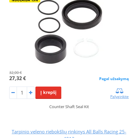
32,00 €
27,32 €
Pagal užsakymą
Į krepšį
Palyginkite
Counter Shaft Seal Kit
Tarpinio veleno riebokšlių rinkinys All Balls Racing 25-