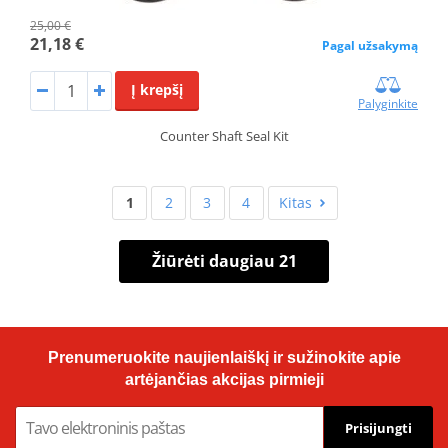
25,00 €
21,18 €
Pagal užsakymą
Į krepšį
Palyginkite
Counter Shaft Seal Kit
1
2
3
4
Kitas
Žiūrėti daugiau 21
Prenumeruokite naujienlaiškį ir sužinokite apie
artėjančias akcijas pirmieji
Prisijungti