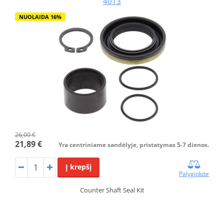
4013
NUOLAIDA 16%
26,00 €
21,89 €
Yra centriniame sandėlyje, pristatymas 5-7 dienos.
Į krepšį
Palyginkite
Counter Shaft Seal Kit