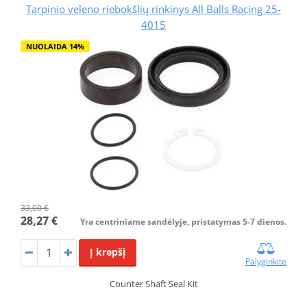
Tarpinio veleno riebokšlių rinkinys All Balls Racing 25-
4015
NUOLAIDA 14%
33,00 €
28,27 €
Yra centriniame sandėlyje, pristatymas 5-7 dienos.
Į krepšį
Palyginkite
Counter Shaft Seal Kit