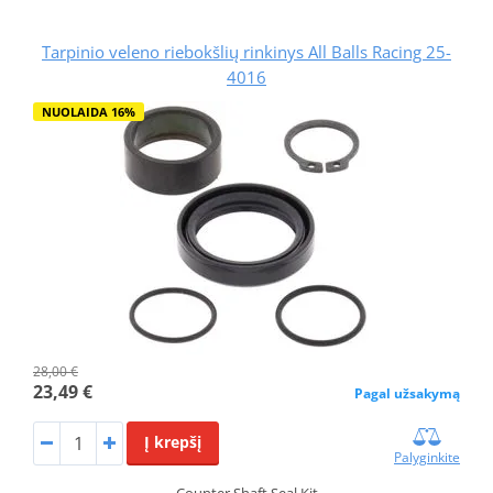
Tarpinio veleno riebokšlių rinkinys All Balls Racing 25-
4016
NUOLAIDA 16%
28,00 €
23,49 €
Pagal užsakymą
Į krepšį
Palyginkite