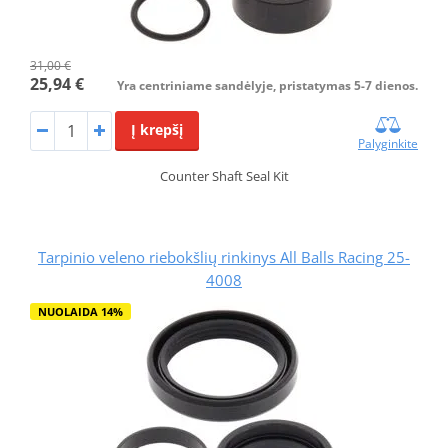
31,00 €
25,94 €
Yra centriniame sandėlyje, pristatymas 5-7 dienos.
Į krepšį
Palyginkite
Counter Shaft Seal Kit
Tarpinio veleno riebokšlių rinkinys All Balls Racing 25-
4008
NUOLAIDA 14%