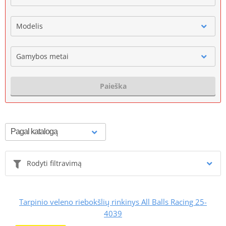
Modelis
Gamybos metai
Paieška
Rodyti filtravimą
Tarpinio veleno riebokšlių rinkinys All Balls Racing 25-
4039