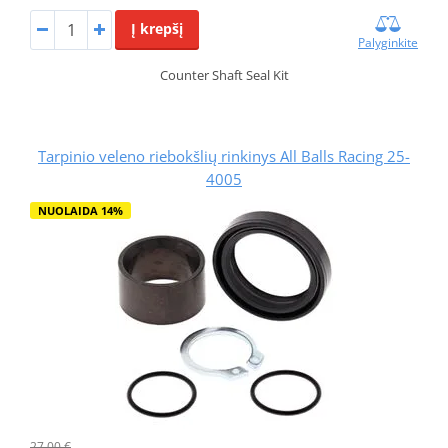
Į krepšį
Palyginkite
Counter Shaft Seal Kit
Tarpinio veleno riebokšlių rinkinys All Balls Racing 25-
4005
NUOLAIDA 14%
27,00 €