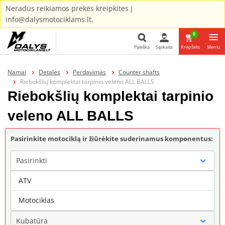
Neradus reikiamos prekės kreipkites į
info@dalysmotociklams.lt.
0
Paieška
Sąskaita
Krepšelis
Meniu
Paieška
Namai
Detalės
Perdavimas
Counter shafts
Riebokšlių komplektai tarpinio veleno ALL BALLS
Riebokšlių komplektai tarpinio
veleno ALL BALLS
Pasirinkite motociklą ir žiūrėkite suderinamus komponentus:
Pasirinkti
ATV
Gamintojas
Motociklas
Kubatūra