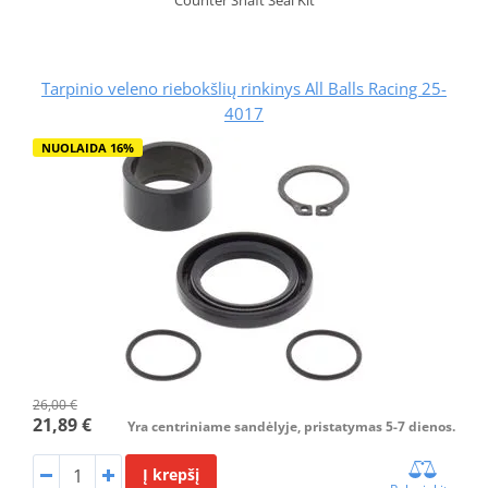
Counter Shaft Seal Kit
Tarpinio veleno riebokšlių rinkinys All Balls Racing 25-
4017
NUOLAIDA 16%
26,00 €
21,89 €
Yra centriniame sandėlyje, pristatymas 5-7 dienos.
Į krepšį