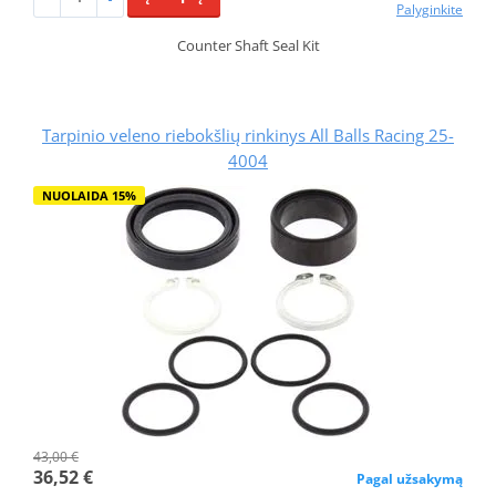
Palyginkite
Counter Shaft Seal Kit
Tarpinio veleno riebokšlių rinkinys All Balls Racing 25-
4004
NUOLAIDA 15%
43,00 €
36,52 €
Pagal užsakymą