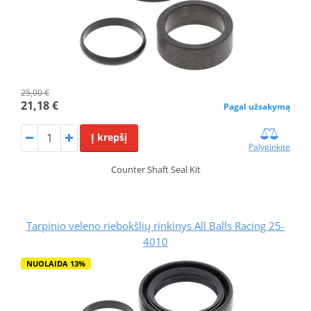
25,00 €
21,18 €
Pagal užsakymą
Į krepšį
Palyginkite
Counter Shaft Seal Kit
Tarpinio veleno riebokšlių rinkinys All Balls Racing 25-
4010
NUOLAIDA 13%