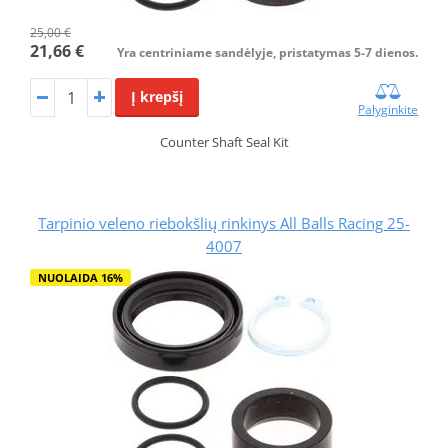
25,00 €
21,66 €
Yra centriniame sandėlyje, pristatymas 5-7 dienos.
Į krepšį
Palyginkite
Counter Shaft Seal Kit
Tarpinio veleno riebokšlių rinkinys All Balls Racing 25-
4007
NUOLAIDA 16%