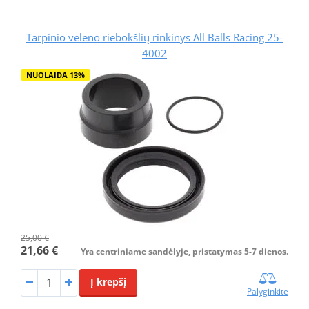
Tarpinio veleno riebokšlių rinkinys All Balls Racing 25-
4002
NUOLAIDA 13%
25,00 €
21,66 €
Yra centriniame sandėlyje, pristatymas 5-7 dienos.
Į krepšį
Palyginkite