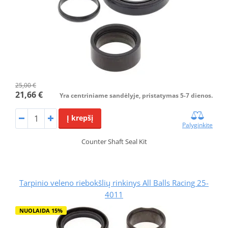
25,00 €
21,66 €
Yra centriniame sandėlyje, pristatymas 5-7 dienos.
Į krepšį
Palyginkite
Counter Shaft Seal Kit
Tarpinio veleno riebokšlių rinkinys All Balls Racing 25-
4011
NUOLAIDA 15%