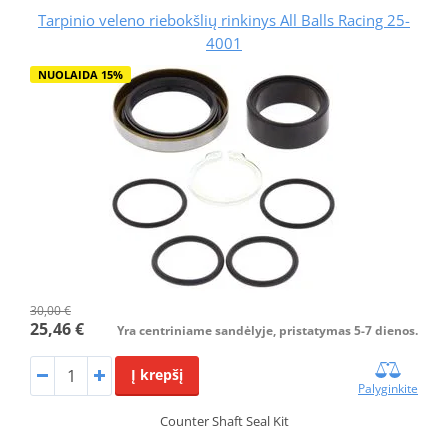
Tarpinio veleno riebokšlių rinkinys All Balls Racing 25-
4001
NUOLAIDA 15%
30,00 €
25,46 €
Yra centriniame sandėlyje, pristatymas 5-7 dienos.
Į krepšį
Palyginkite
Counter Shaft Seal Kit