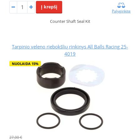
Į krepšį
Palyginkite
Counter Shaft Seal Kit
Tarpinio veleno riebokšlių rinkinys All Balls Racing 25-
4019
NUOLAIDA 15%
27,00 €