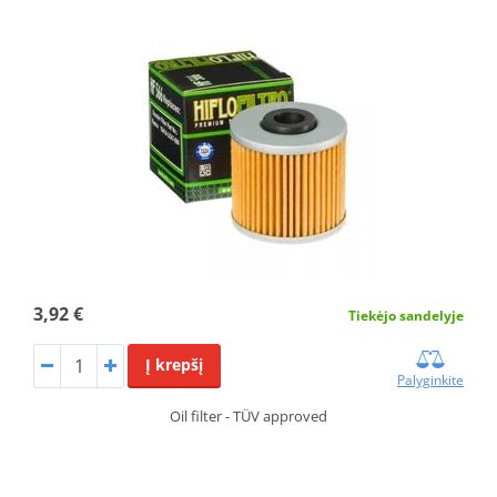
3,92 €
Tiekėjo sandelyje
Į krepšį
Palyginkite
Oil filter - TÜV approved