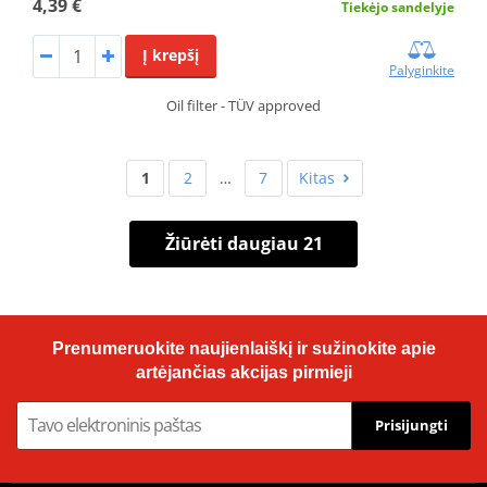
4,39 €
Tiekėjo sandelyje
Į krepšį
Palyginkite
Oil filter - TÜV approved
1
2
…
7
Kitas
Žiūrėti daugiau 21
Prenumeruokite naujienlaiškį ir sužinokite apie
artėjančias akcijas pirmieji
Prisijungti