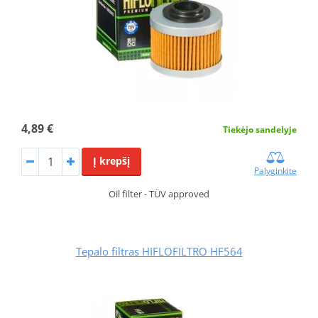
4,89 €
Tiekėjo sandelyje
Į krepšį
Palyginkite
Oil filter - TÜV approved
Tepalo filtras HIFLOFILTRO HF564