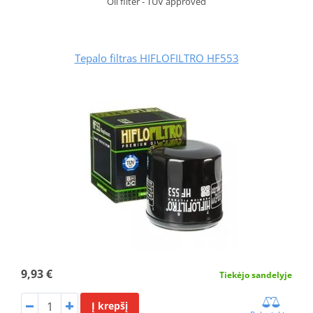
Oil filter - TÜV approved
Tepalo filtras HIFLOFILTRO HF553
9,93 €
Tiekėjo sandelyje
Į krepšį