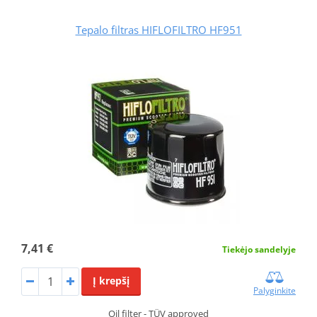
Tepalo filtras HIFLOFILTRO HF951
7,41 €
Tiekėjo sandelyje
Į krepšį
Palyginkite
Oil filter - TÜV approved