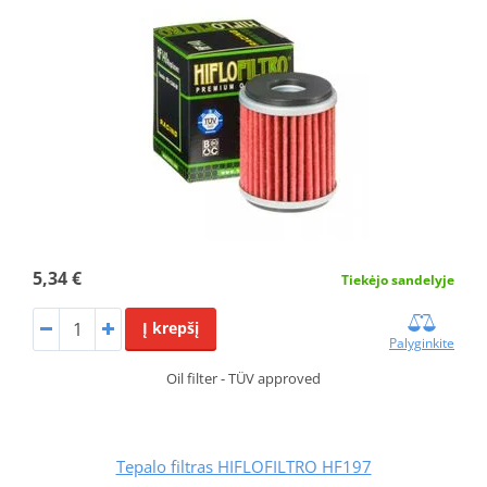
5,34 €
Tiekėjo sandelyje
Į krepšį
Palyginkite
Oil filter - TÜV approved
Tepalo filtras HIFLOFILTRO HF197