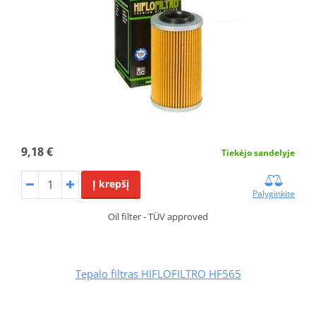
9,18 €
Tiekėjo sandelyje
Į krepšį
Palyginkite
Oil filter - TÜV approved
Tepalo filtras HIFLOFILTRO HF565