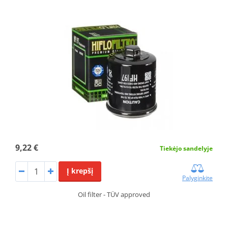
9,22 €
Tiekėjo sandelyje
Į krepšį
Palyginkite
Oil filter - TÜV approved