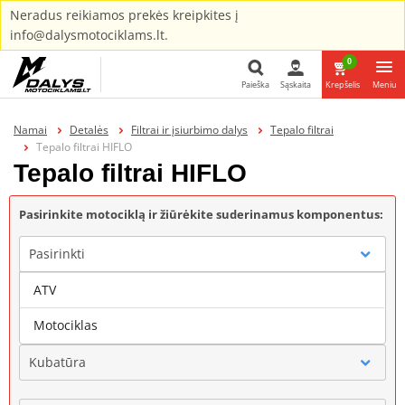
Neradus reikiamos prekės kreipkites į
info@dalysmotociklams.lt.
0
Paieška
Sąskaita
Krepšelis
Meniu
Paieška
Namai
Detalės
Filtrai ir įsiurbimo dalys
Tepalo filtrai
Tepalo filtrai HIFLO
Tepalo filtrai HIFLO
Pasirinkite motociklą ir žiūrėkite suderinamus komponentus:
Pasirinkti
ATV
Gamintojas
Motociklas
Kubatūra