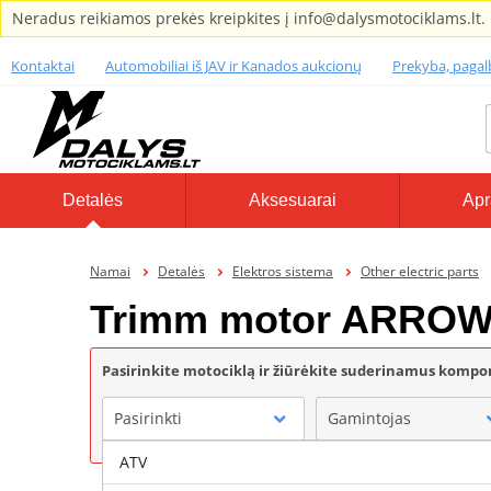
Neradus reikiamos prekės kreipkites į info@dalysmotociklams.lt.
Kontaktai
Automobiliai iš JAV ir Kanados aukcionų
Prekyba, paga
Detalės
Aksesuarai
Apr
Namai
Detalės
Elektros sistema
Other electric parts
Trimm motor ARRO
Pasirinkite motociklą ir žiūrėkite suderinamus komp
Pasirinkti
Gamintojas
ATV