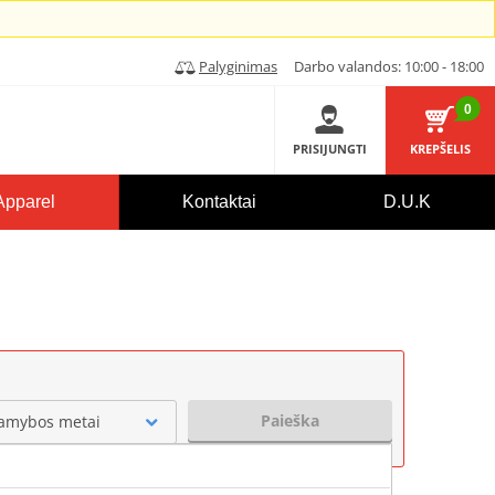
Palyginimas
Darbo valandos: 10:00 - 18:00
0
PRISIJUNGTI
KREPŠELIS
Apparel
Kontaktai
D.U.K
Paieška
amybos metai