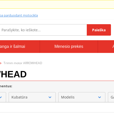
lba parduodant motociklą
Paieška
anga ir šalmai
Mėnesio prekės
Trimm motor ARROWHEAD
WHEAD
onentus:
Kubatūra
Modelis
G