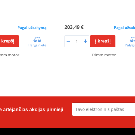
203,49 €
Pagal užsakymą
Pagal užsa
Į krepšį
Į krepšį
Palyginkite
Palygi
imm motor
Trimm motor
 artėjančias akcijas pirmieji