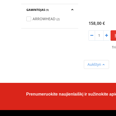
GAMINTOJAS
(1)
ARROWHEAD
(2)
158,00 €
Tr
Aukštyn
Prenumeruokite naujienlaiškį ir sužinokite apie