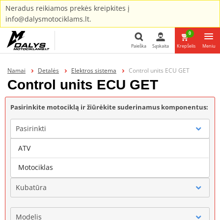
Neradus reikiamos prekės kreipkites į
info@dalysmotociklams.lt.
0
Paieška
Sąskaita
Krepšelis
Meniu
Paieška
Namai
Detalės
Elektros sistema
Control units ECU GET
Control units ECU GET
Pasirinkite motociklą ir žiūrėkite suderinamus komponentus:
Pasirinkti
ATV
Gamintojas
Motociklas
Kubatūra
Modelis