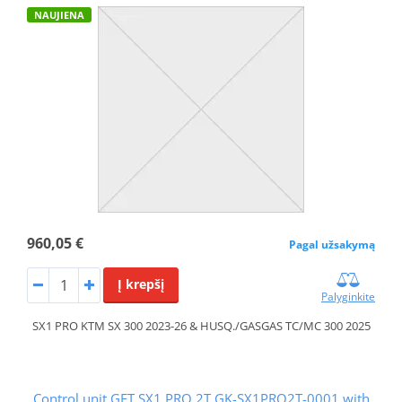
NAUJIENA
960,05 €
Pagal užsakymą
Į krepšį
Palyginkite
SX1 PRO KTM SX 300 2023-26 & HUSQ./GASGAS TC/MC 300 2025
Control unit GET SX1 PRO 2T GK-SX1PRO2T-0001 with