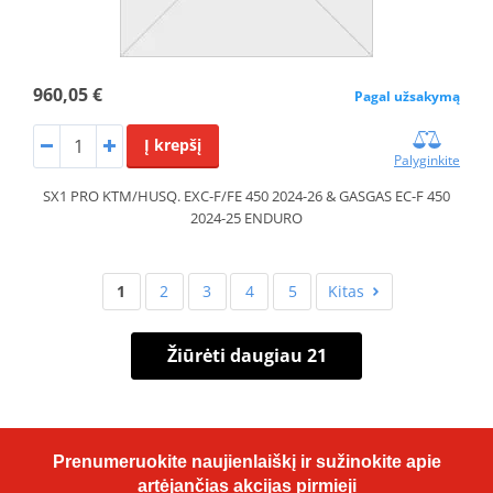
960,05 €
Pagal užsakymą
Į krepšį
Palyginkite
SX1 PRO KTM/HUSQ. EXC-F/FE 450 2024-26 & GASGAS EC-F 450
2024-25 ENDURO
1
2
3
4
5
Kitas
Žiūrėti daugiau 21
Prenumeruokite naujienlaiškį ir sužinokite apie
artėjančias akcijas pirmieji