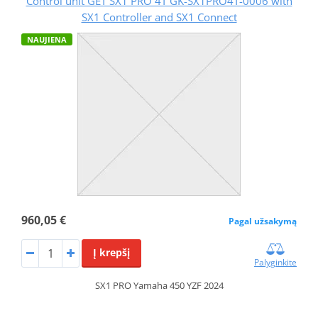
Control unit GET SX1 PRO 4T GK-SX1PRO4T-0006 with
SX1 Controller and SX1 Connect
NAUJIENA
960,05 €
Pagal užsakymą
Į krepšį
Palyginkite
SX1 PRO Yamaha 450 YZF 2024