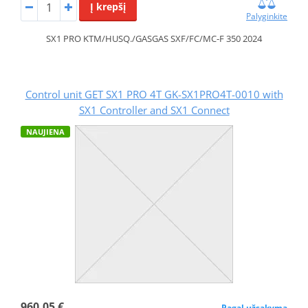
Į krepšį
Palyginkite
SX1 PRO KTM/HUSQ./GASGAS SXF/FC/MC-F 350 2024
Control unit GET SX1 PRO 4T GK-SX1PRO4T-0010 with
SX1 Controller and SX1 Connect
NAUJIENA
960,05 €
Pagal užsakymą