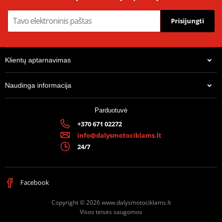
Prisijungti
Klientų aptarnavimas
Naudinga informacija
Parduotuvė
+370 671 02272
info@dalysmotociklams.lt
24/7
Facebook
Copyright © 2026 www.dalysmotociklams.lt
Visos teisės saugomos