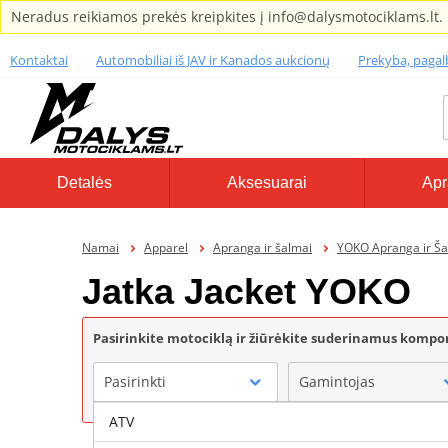
Neradus reikiamos prekės kreipkites į info@dalysmotociklams.lt.
Kontaktai
Automobiliai iš JAV ir Kanados aukcionų
Prekyba, paga
Detalės
Aksesuarai
Apr
Namai
Apparel
Apranga ir šalmai
YOKO Apranga ir Ša
Jatka Jacket YOKO
Pasirinkite motociklą ir žiūrėkite suderinamus komp
Pasirinkti
Gamintojas
ATV