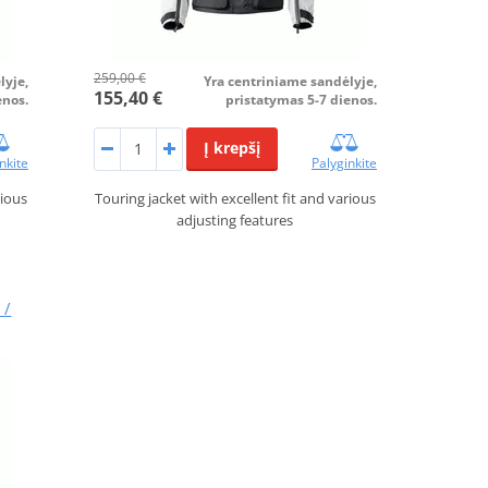
259,00 €
lyje,
Yra centriniame sandėlyje,
155,40 €
enos.
pristatymas 5-7 dienos.
Į krepšį
nkite
Palyginkite
rious
Touring jacket with excellent fit and various
adjusting features
 /