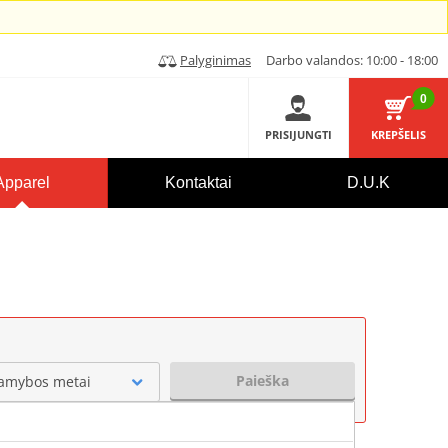
Palyginimas
Darbo valandos: 10:00 - 18:00
0
PRISIJUNGTI
KREPŠELIS
Apparel
Kontaktai
D.U.K
Paieška
amybos metai