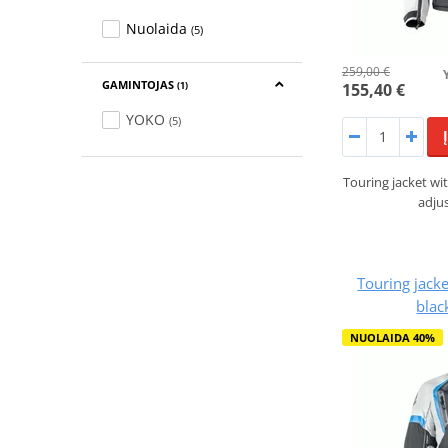
Nuolaida
(5)
259,00 €
GAMINTOJAS
155,40 €
(1)
YOKO
(5)
Touring jacket wit
adju
Touring jack
blac
NUOLAIDA 40%