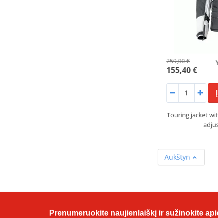
259,00 €
155,40 €
Touring jacket wit
adju
Aukštyn
Prenumeruokite naujienlaiškį ir sužinokite apie