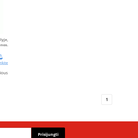
lyje,
enos.
nkite
rious
1
Prisijungti