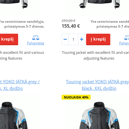
259,00 €
Yra centriniame sandėlyje,
Yra centriniame sandė
155,40 €
pristatymas 5-7 dienos.
pristatymas 5-7 di
Į krepšį
Į krepšį
Palyginkite
Palygi
h excellent fit and various
Touring jacket with excellent fit and va
sting features
adjusting features
et YOKO JÄTKÄ grey /
Touring jacket YOKO JÄTKÄ grey
k, XL dydžio
black, XXL dydžio
NUOLAIDA 40%