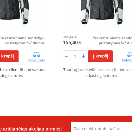
259,00 €
Yra centriniame sandėlyje,
Yra centriniame sandė
155,40 €
pristatymas 5-7 dienos.
pristatymas 5-7 di
Į krepšį
Į krepšį
Palyginkite
Palygi
h excellent fit and various
Touring jacket with excellent fit and va
sting features
adjusting features
 artėjančias akcijas pirmieji