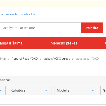
lba parduodant motociklą
Paieška
anga ir šalmai
Mėnesio prekės
lmai
Apparel Road YOKO
Jackets YOKO street
Jatka Jacket YOKO
onentus:
Kubatūra
Modelis
G