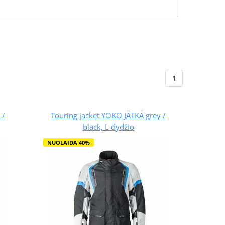
1
 /
Touring jacket YOKO JÄTKÄ grey /
black, L dydžio
NUOLAIDA 40%