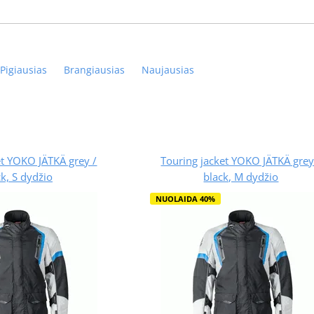
Pigiausias
Brangiausias
Naujausias
et YOKO JÄTKÄ grey /
Touring jacket YOKO JÄTKÄ grey
ck, S dydžio
black, M dydžio
NUOLAIDA 40%