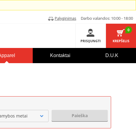
Palyginimas
Darbo valandos: 10:00 - 18:00
0
PRISIJUNGTI
KREPŠELIS
Apparel
Kontaktai
D.U.K
Paieška
amybos metai