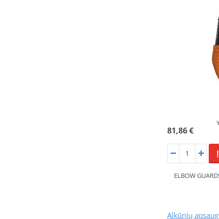
81,86 €
ELBOW GUARDS
Alkūnių apsau