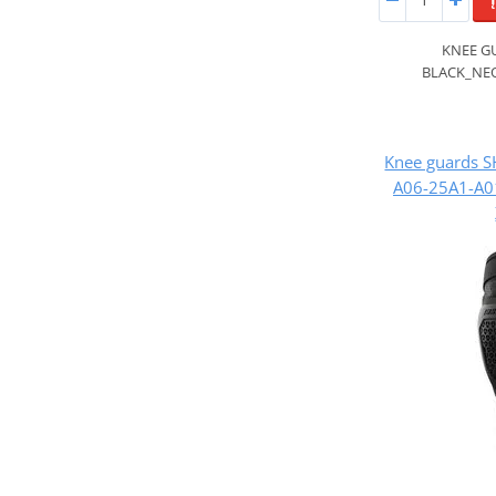
KNEE G
BLACK_NE
Knee guards 
A06-25A1-A01