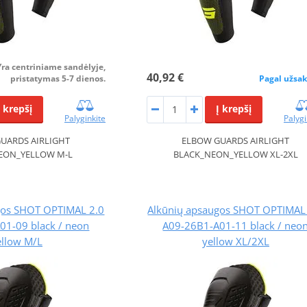
Yra centriniame sandėlyje,
40,92 €
pristatymas 5-7 dienos.
Pagal užsa
Į krepšį
Į krepšį
Palyginkite
Palygi
UARDS AIRLIGHT
ELBOW GUARDS AIRLIGHT
EON_YELLOW M-L
BLACK_NEON_YELLOW XL-2XL
gos SHOT OPTIMAL 2.0
Alkūnių apsaugos SHOT OPTIMAL
01-09 black / neon
A09-26B1-A01-11 black / neo
ellow M/L
yellow XL/2XL