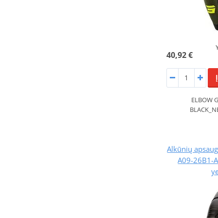
40,92 €
ELBOW G
BLACK_N
Alkūnių apsau
A09-26B1-A
y