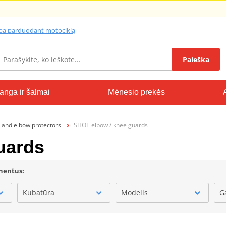
lba parduodant motociklą
Paieška
anga ir šalmai
Mėnesio prekės
 and elbow protectors
SHOT elbow / knee guards
uards
onentus:
Kubatūra
Modelis
G