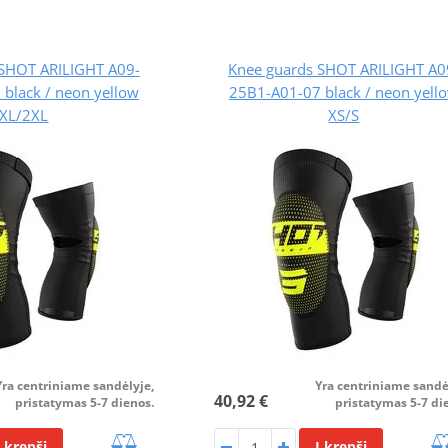
 SHOT ARILIGHT A09-
Knee guards SHOT ARILIGHT A0
black / neon yellow
25B1-A01-07 black / neon yell
XL/2XL
XS/S
Yra centriniame sandėlyje,
Yra centriniame sandė
40,92 €
pristatymas 5-7 dienos.
pristatymas 5-7 di
Į krepšį
Į krepšį