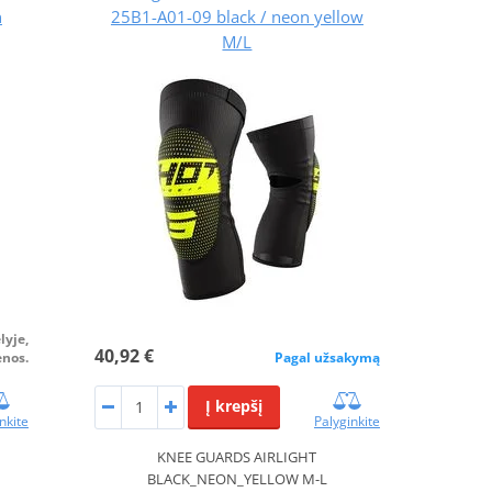
n
25B1-A01-09 black / neon yellow
M/L
lyje,
40,92 €
enos.
Pagal užsakymą
Į krepšį
nkite
Palyginkite
KNEE GUARDS AIRLIGHT
BLACK_NEON_YELLOW M-L