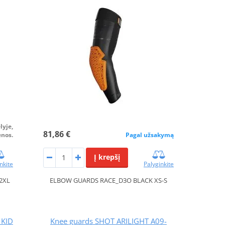
lyje,
81,86 €
enos.
Pagal užsakymą
Į krepšį
nkite
Palyginkite
2XL
ELBOW GUARDS RACE_D3O BLACK XS-S
 KID
Knee guards SHOT ARILIGHT A09-