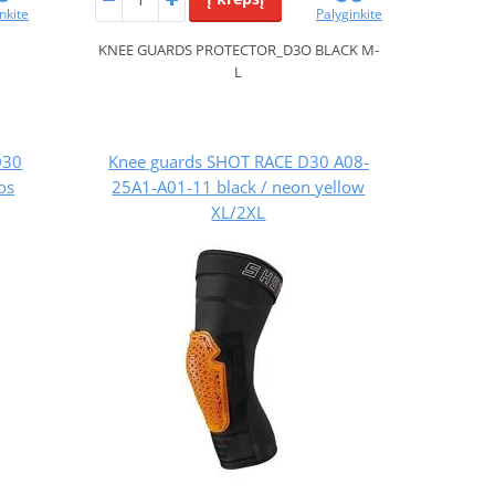
nkite
Palyginkite
KNEE GUARDS PROTECTOR_D3O BLACK M-
L
D30
Knee guards SHOT RACE D30 A08-
os
25A1-A01-11 black / neon yellow
XL/2XL