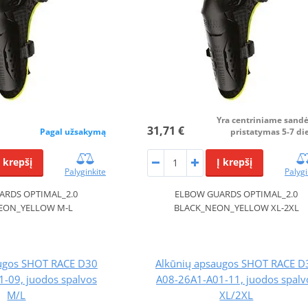
Yra centriniame sandė
31,71 €
Pagal užsakymą
pristatymas 5-7 di
Į krepšį
Į krepšį
Palyginkite
Palygi
ARDS OPTIMAL_2.0
ELBOW GUARDS OPTIMAL_2.0
EON_YELLOW M-L
BLACK_NEON_YELLOW XL-2XL
augos SHOT RACE D30
Alkūnių apsaugos SHOT RACE D
-09, juodos spalvos
A08-26A1-A01-11, juodos spalv
M/L
XL/2XL