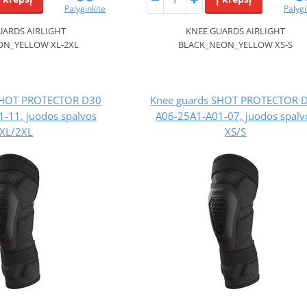
Palyginkite
Palygi
UARDS AIRLIGHT
KNEE GUARDS AIRLIGHT
ON_YELLOW XL-2XL
BLACK_NEON_YELLOW XS-S
SHOT PROTECTOR D30
Knee guards SHOT PROTECTOR 
-11, juodos spalvos
A06-25A1-A01-07, juodos spalv
XL/2XL
XS/S