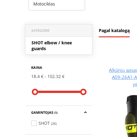
Motociklas
Pagal katalogą
KATEGORIE
SHOT elbow / knee
guards
KAINA
Alkūnių aps
18.4 €
102.32 €
A09-26A1-A
y
GAMINTOJAS
(1)
SHOT
(26)