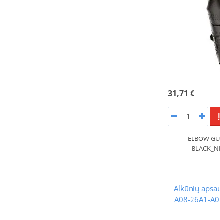
31,71 €
ELBOW GU
BLACK_N
Alkūnių aps
A08-26A1-A01