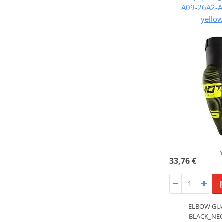
A09-26A2-A
yellow
33,76 €
ELBOW GUA
BLACK_NE