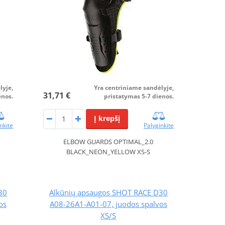
lyje,
Yra centriniame sandėlyje,
31,71 €
enos.
pristatymas 5-7 dienos.
Į krepšį
nkite
Palyginkite
ELBOW GUARDS OPTIMAL_2.0
BLACK_NEON_YELLOW XS-S
30
Alkūnių apsaugos SHOT RACE D30
os
A08-26A1-A01-07, juodos spalvos
XS/S