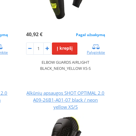
40,92 €
kymą
Pagal užsakymą
Į krepšį
nkite
Palyginkite
ELBOW GUARDS AIRLIGHT
BLACK_NEON_YELLOW XS-S
 2.0
Alkūnių apsaugos SHOT OPTIMAL 2.0
n
A09-26B1-A01-07 black / neon
yellow XS/S