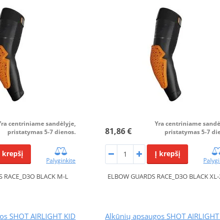
Yra centriniame sandėlyje,
Yra centriniame sandė
81,86 €
pristatymas 5-7 dienos.
pristatymas 5-7 di
Į krepšį
Į krepšį
Palyginkite
Palygi
 RACE_D3O BLACK M-L
ELBOW GUARDS RACE_D3O BLACK XL-
gos SHOT AIRLIGHT KID
Alkūnių apsaugos SHOT AIRLIGHT