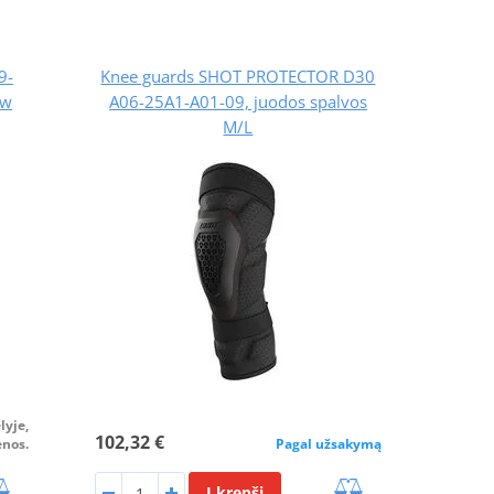
9-
Knee guards SHOT PROTECTOR D30
ow
A06-25A1-A01-09, juodos spalvos
M/L
lyje,
102,32 €
enos.
Pagal užsakymą
Į krepšį