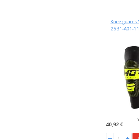
Knee guards
25B1-A01-11 
40,92 €