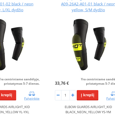
01-02 black / neon
A09-26A2-A01-01 black / neo
, L/XL dydžio
yellow, S/M dydžio
Yra centriniame sandėlyje,
Yra centriniame sandė
33,76 €
pristatymas 5-7 dienos.
pristatymas 5-7 di
Į krepšį
Į krepšį
Palyginkite
Palygi
RDS AIRLIGHT_KID
ELBOW GUARDS AIRLIGHT_KID
ON_YELLOW YL-YXL
BLACK_NEON_YELLOW YS-YM