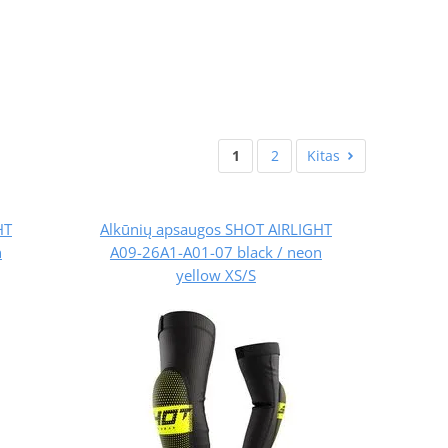
1
2
Kitas
HT
Alkūnių apsaugos SHOT AIRLIGHT
n
A09-26A1-A01-07 black / neon
yellow XS/S