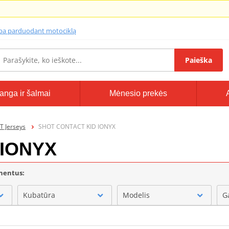
lba parduodant motociklą
Paieška
anga ir šalmai
Mėnesio prekės
 Jerseys
SHOT CONTACT KID IONYX
 IONYX
onentus:
Kubatūra
Modelis
G