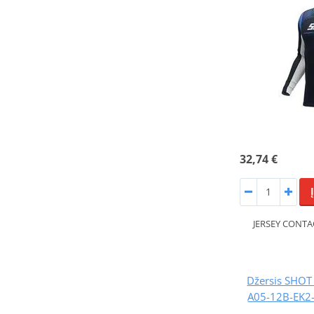
32,74 €
JERSEY CONTA
Džersis SHO
A05-12B-EK2-