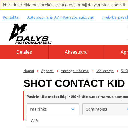
Neradus reikiamos prekės kreipkites į info@dalysmotociklams.lt.
Kontaktai
Automobiliai iš JAV ir Kanados aukcionų
Prekyba, paga
Detalės
Aksesuarai
Apr
Namai
Apparel
Apranga ir šalmai
MX Jerseys
SHOT
SHOT CONTACT KID
Pasirinkite motociklą ir žiūrėkite suderinamus komp
Pasirinkti
Gamintojas
ATV