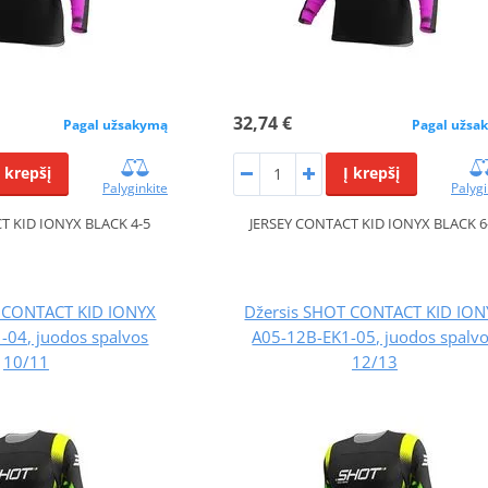
32,74 €
Pagal užsakymą
Pagal užsa
Į krepšį
Į krepšį
Palyginkite
Palygi
T KID IONYX BLACK 4-5
JERSEY CONTACT KID IONYX BLACK 6
T CONTACT KID IONYX
Džersis SHOT CONTACT KID ION
-04, juodos spalvos
A05-12B-EK1-05, juodos spalv
10/11
12/13