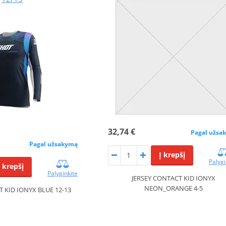
32,74 €
Pagal užsa
Pagal užsakymą
Į krepšį
Palygi
Į krepšį
Palyginkite
JERSEY CONTACT KID IONYX
NEON_ORANGE 4-5
T KID IONYX BLUE 12-13