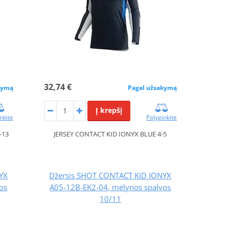
32,74 €
kymą
Pagal užsakymą
Į krepšį
nkite
Palyginkite
-13
JERSEY CONTACT KID IONYX BLUE 4-5
YX
Džersis SHOT CONTACT KID IONYX
os
A05-12B-EK2-04, mėlynos spalvos
10/11