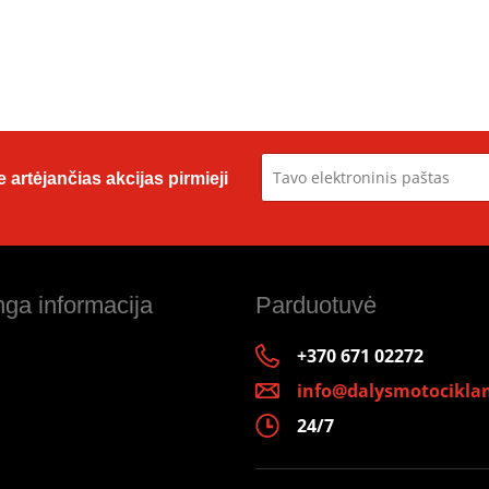
 artėjančias akcijas pirmieji
ga informacija
Parduotuvė
+370 671 02272
info@dalysmotociklam
24/7