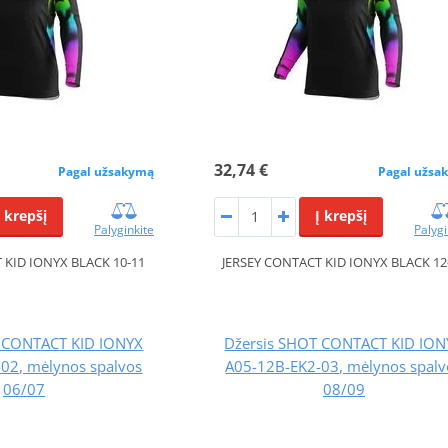
32,74 €
Pagal užsakymą
Pagal užsa
Į krepšį
Į krepšį
Palyginkite
Palygi
 KID IONYX BLACK 10-11
JERSEY CONTACT KID IONYX BLACK 12
T CONTACT KID IONYX
Džersis SHOT CONTACT KID ION
02, mėlynos spalvos
A05-12B-EK2-03, mėlynos spalv
06/07
08/09