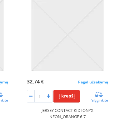
32,74 €
kymą
Pagal užsakymą
Į krepšį
nkite
Palyginkite
JERSEY CONTACT KID IONYX
NEON_ORANGE 6-7