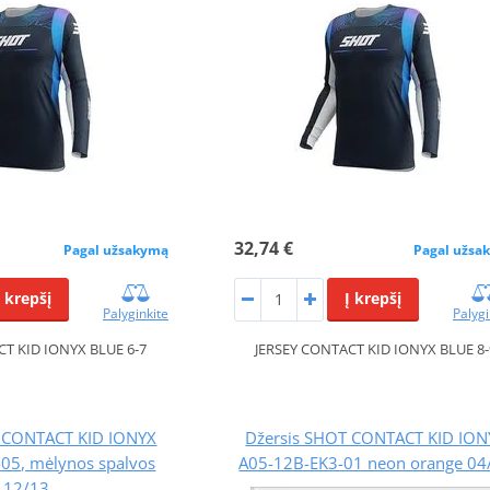
32,74 €
Pagal užsakymą
Pagal užsa
Į krepšį
Į krepšį
Palyginkite
Palygi
CT KID IONYX BLUE 6-7
JERSEY CONTACT KID IONYX BLUE 8-
T CONTACT KID IONYX
Džersis SHOT CONTACT KID ION
05, mėlynos spalvos
A05-12B-EK3-01 neon orange 04
12/13