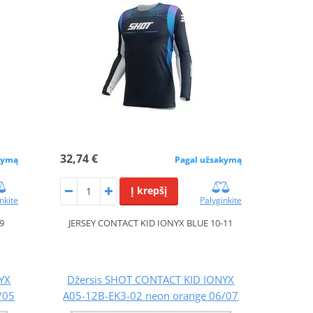
32,74 €
kymą
Pagal užsakymą
Į krepšį
nkite
Palyginkite
9
JERSEY CONTACT KID IONYX BLUE 10-11
YX
Džersis SHOT CONTACT KID IONYX
/05
A05-12B-EK3-02 neon orange 06/07