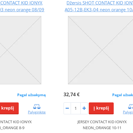
T CONTACT KID IONYX
Džersis SHOT CONTACT KID ION
03 neon orange 08/09
A05-12B-EK3-04 neon orange 10
32,74 €
Pagal užsakymą
Pagal užsa
Į krepšį
Į krepšį
Palyginkite
Palygi
ONTACT KID IONYX
JERSEY CONTACT KID IONYX
_ORANGE 8-9
NEON_ORANGE 10-11