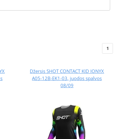
1
YX
Džersis SHOT CONTACT KID IONYX
os
A05-12B-EK1-03, juodos spalvos
08/09