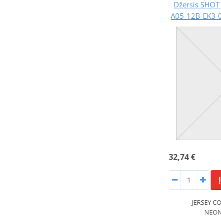
Džersis SHO
A05-12B-EK3-
32,74 €
JERSEY C
NEON