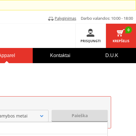
Palyginimas
Darbo valandos: 10:00 - 18:00
0
PRISIJUNGTI
KREPŠELIS
Apparel
Kontaktai
D.U.K
Paieška
amybos metai