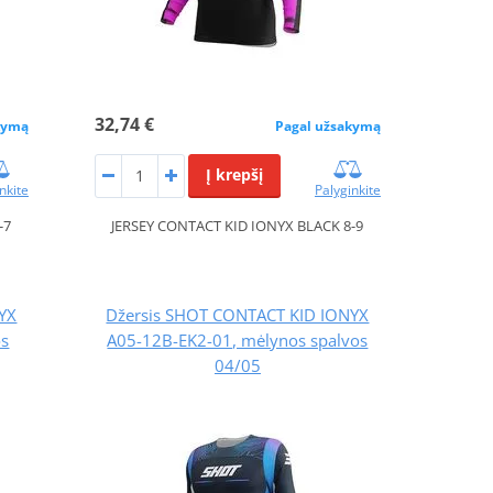
32,74 €
kymą
Pagal užsakymą
Į krepšį
nkite
Palyginkite
-7
JERSEY CONTACT KID IONYX BLACK 8-9
YX
Džersis SHOT CONTACT KID IONYX
os
A05-12B-EK2-01, mėlynos spalvos
04/05