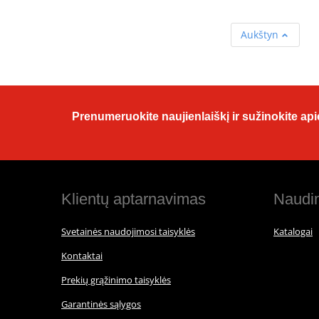
Aukštyn
Prenumeruokite naujienlaiškį ir sužinokite apie
Klientų aptarnavimas
Naudin
Svetainės naudojimosi taisyklės
Katalogai
Kontaktai
Prekių grąžinimo taisyklės
Garantinės sąlygos