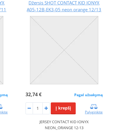
YX
Džersis SHOT CONTACT KID IONYX
/11
A05-12B-EK3-05 neon orange 12/13
32,74 €
kymą
Pagal užsakymą
Į krepšį
nkite
Palyginkite
JERSEY CONTACT KID IONYX
NEON_ORANGE 12-13