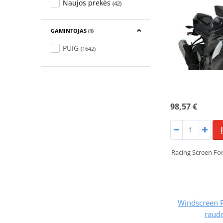
Naujos prekės
(42)
GAMINTOJAS
(1)
PUIG
(1642)
98,57 €
Racing Screen Fo
Windscreen 
raud