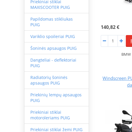
Priekiniai stiklai
MAXISCOOTER PUIG
Papildomas stikliukas
PUIG
140,82 €
Variklio spoileriai PUIG
Šoninės apsaugos PUIG
BMW F
Dangteliai - deflektoriai
PUIG
Radiatorių šoninės
Windscreen P
apsaugos PUIG
da
Priekinių lempų apsaugos
PUIG
Priekiniai stiklai
motoroleriams PUIG
Priekiniai stiklai žemi PUIG