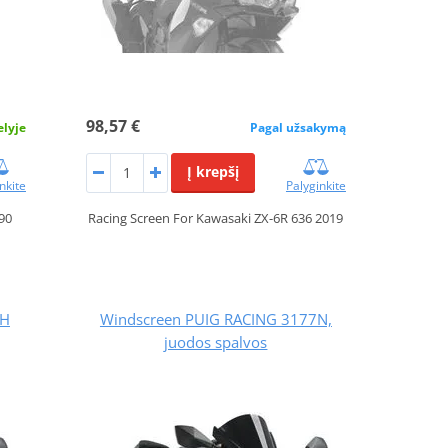
98,57 €
elyje
Pagal užsakymą
Į krepšį
nkite
Palyginkite
90
Racing Screen For Kawasaki ZX-6R 636 2019
7H
Windscreen PUIG RACING 3177N,
juodos spalvos