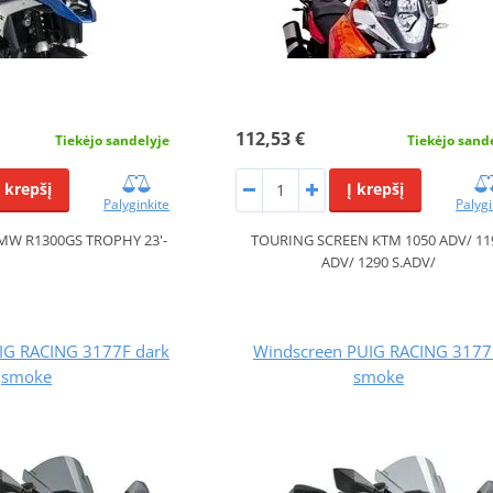
112,53 €
Tiekėjo sandelyje
Tiekėjo sand
Į krepšį
Į krepšį
Palyginkite
Palygi
BMW R1300GS TROPHY 23'-
TOURING SCREEN KTM 1050 ADV/ 11
ADV/ 1290 S.ADV/
IG RACING 3177F dark
Windscreen PUIG RACING 317
smoke
smoke