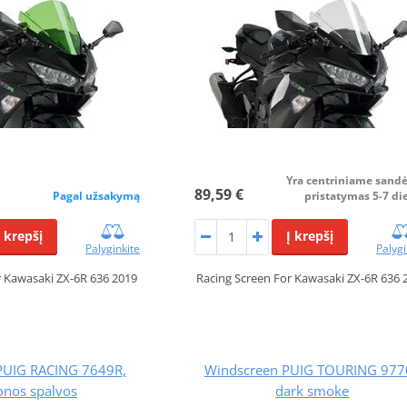
Yra centriniame sandė
89,59 €
Pagal užsakymą
pristatymas 5-7 di
Į krepšį
Į krepšį
Palyginkite
Palygi
r Kawasaki ZX-6R 636 2019
Racing Screen For Kawasaki ZX-6R 636 
PUIG RACING 7649R,
Windscreen PUIG TOURING 977
onos spalvos
dark smoke