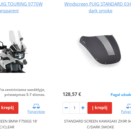
PUIG TOURING 9770W
Windscreen PUIG STANDARD 03
ansparent
dark smoke
Yra centriniame sandėlyje,
128,57 €
pristatymas 5-7 dienos.
Pagal užsa
Į krepšį
Į krepšį
Palyginkite
Palygi
EEN BMW F750GS 18'
STANDARD SCREEN KAWASAKI ZX9R 94
C/CLEAR
C/DARK SMOKE