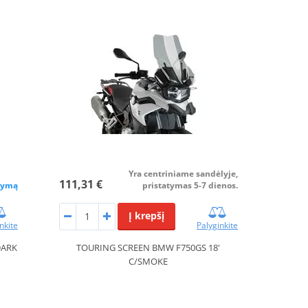
Yra centriniame sandėlyje,
111,31 €
kymą
pristatymas 5-7 dienos.
Į krepšį
nkite
Palyginkite
DARK
TOURING SCREEN BMW F750GS 18'
C/SMOKE