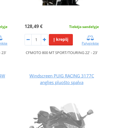
128,49 €
elyje
Tiekėjo sandelyje
Į krepšį
nkite
Palyginkite
 23'
CFMOTO 800 MT SPORT/TOURING 22' - 23'
94W
Windscreen PUIG RACING 3177C
anglies pluošto spalva