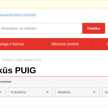
lba parduodant motociklą
Paieška
anga ir šalmai
Mėnesio prekės
Priekiniai stiklai aptakūs PUIG
takūs PUIG
onentus:
Kubatūra
Modelis
G