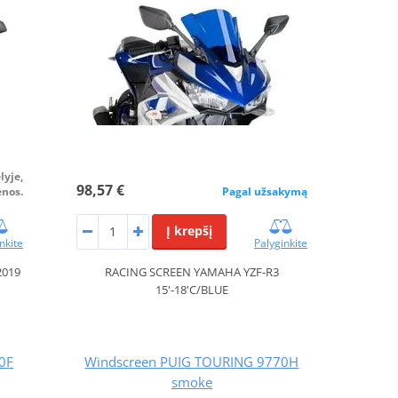
lyje,
98,57 €
enos.
Pagal užsakymą
Į krepšį
nkite
Palyginkite
2019
RACING SCREEN YAMAHA YZF-R3
15'-18'C/BLUE
0F
Windscreen PUIG TOURING 9770H
smoke