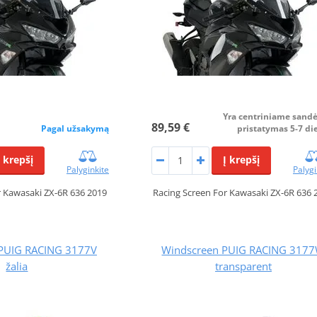
Yra centriniame sandė
89,59 €
Pagal užsakymą
pristatymas 5-7 di
Į krepšį
Į krepšį
Palyginkite
Palygi
r Kawasaki ZX-6R 636 2019
Racing Screen For Kawasaki ZX-6R 636 
PUIG RACING 3177V
Windscreen PUIG RACING 317
žalia
transparent