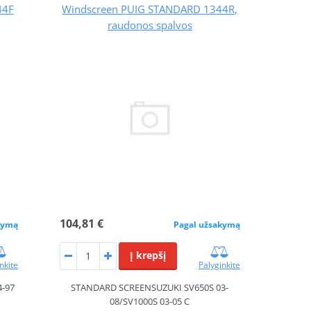
44F
Windscreen PUIG STANDARD 1344R,
raudonos spalvos
104,81 €
kymą
Pagal užsakymą
Į krepšį
nkite
Palyginkite
-97
STANDARD SCREENSUZUKI SV650S 03-
08/SV1000S 03-05 C