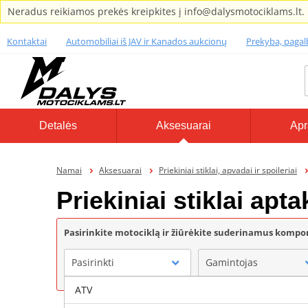
Neradus reikiamos prekės kreipkites į info@dalysmotociklams.lt.
Kontaktai
Automobiliai iš JAV ir Kanados aukcionų
Prekyba, paga
Detalės
Aksesuarai
Apr
Namai
Aksesuarai
Priekiniai stiklai, apvadai ir spoileriai
Priekiniai stiklai ap
Pasirinkite motociklą ir žiūrėkite suderinamus komp
Pasirinkti
Gamintojas
ATV