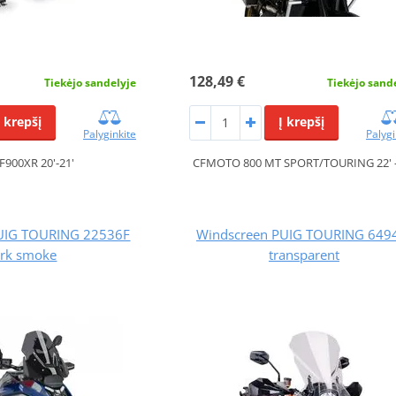
128,49 €
Tiekėjo sandelyje
Tiekėjo sand
Į krepšį
Į krepšį
Palyginkite
Palygi
900XR 20'-21'
CFMOTO 800 MT SPORT/TOURING 22' -
UIG TOURING 22536F
Windscreen PUIG TOURING 64
rk smoke
transparent