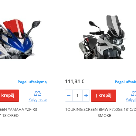
111,31 €
Pagal užsakymą
Pagal užsa
Į krepšį
Į krepšį
Palyginkite
Palygi
EEN YAMAHA YZF-R3
TOURING SCREEN BMW F750GS 18' C/
'-18'C/RED
SMOKE