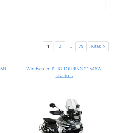
1
2
…
79
Kitas
46H
Windscreen PUIG TOURING 21546W
skaidrus