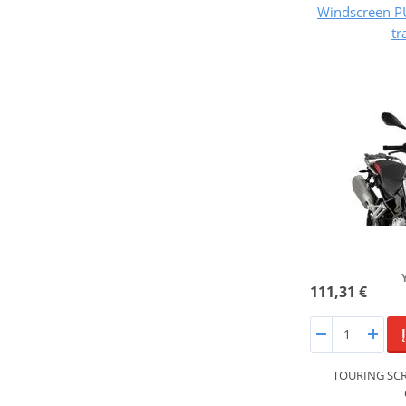
Windscreen 
tr
111,31 €
TOURING SCR