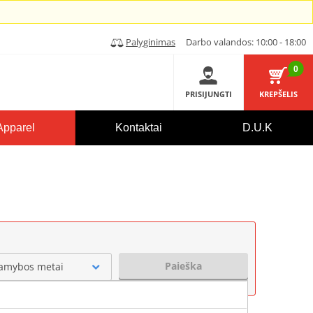
Palyginimas
Darbo valandos: 10:00 - 18:00
0
PRISIJUNGTI
KREPŠELIS
Apparel
Kontaktai
D.U.K
Paieška
amybos metai