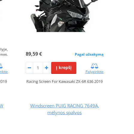
lyje,
89,59 €
enos.
Pagal užsakymą
Į krepšį
nkite
Palyginkite
2019
Racing Screen For Kawasaki ZX-6R 636 2019
7W
Windscreen PUIG RACING 7649A,
mėlynos spalvos