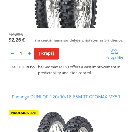
151,00 €
92,26 €
Yra centriniame sandėlyje, pristatymas 5-7 dienos.
Į krepšį
Palyginkite
MOTOCROSS The Geomax MX53 offers a vast improvement in
predictability and slide control…
Padanga DUNLOP 120/90-18 65M TT GEOMAX MX53
NUOLAIDA 39%