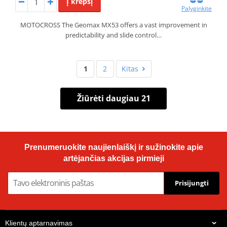
Į krepšį
Palyginkite
MOTOCROSS The Geomax MX53 offers a vast improvement in
predictability and slide control…
1
2
Kitas
Žiūrėti daugiau 21
Prenumeruokite naujienlaiškį ir sužinokite apie
artėjančias akcijas pirmieji
Prisijungti
Klientų aptarnavimas