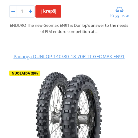
Į krepšį
Palyginkite
ENDURO The new Geomax EN91 is Dunlop’s answer to the needs
of FIM enduro competition at…
Padanga DUNLOP 140/80-18 70R TT GEOMAX EN91
NUOLAIDA 39%