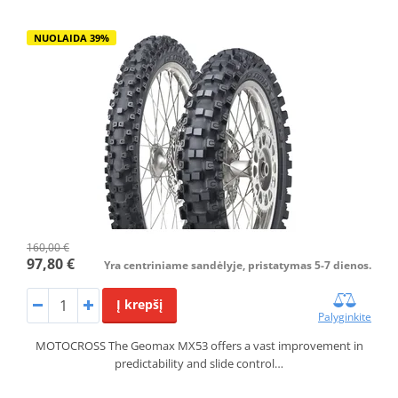
NUOLAIDA 39%
160,00 €
97,80 €
Yra centriniame sandėlyje, pristatymas 5-7 dienos.
Į krepšį
Palyginkite
MOTOCROSS The Geomax MX53 offers a vast improvement in
predictability and slide control…