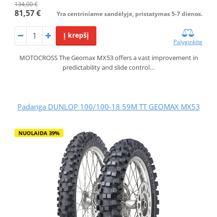
134,00 €
81,57 €
Yra centriniame sandėlyje, pristatymas 5-7 dienos.
Į krepšį
Palyginkite
MOTOCROSS The Geomax MX53 offers a vast improvement in
predictability and slide control…
Padanga DUNLOP 100/100-18 59M TT GEOMAX MX53
NUOLAIDA 39%