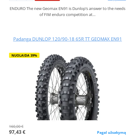
ENDURO The new Geomax EN91 is Dunlop’s answer to the needs
of FIM enduro competition at…
Padanga DUNLOP 120/90-18 65R TT GEOMAX EN91
NUOLAIDA 39%
160,00 €
97,43 €
Pagal užsakymą