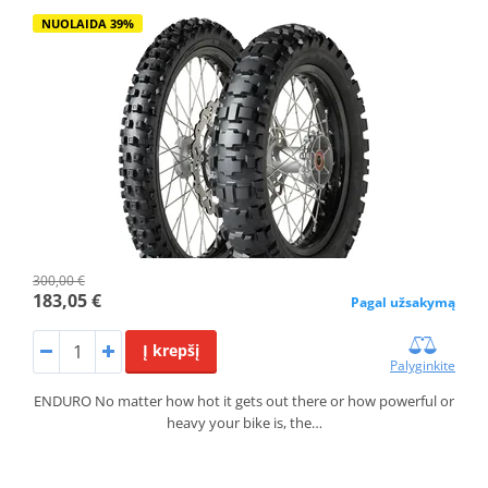
NUOLAIDA 39%
300,00 €
183,05 €
Pagal užsakymą
Į krepšį
Palyginkite
ENDURO No matter how hot it gets out there or how powerful or
heavy your bike is, the…