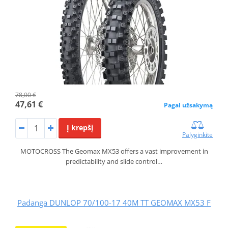
78,00 €
47,61 €
Pagal užsakymą
Į krepšį
Palyginkite
MOTOCROSS The Geomax MX53 offers a vast improvement in
predictability and slide control…
Padanga DUNLOP 70/100-17 40M TT GEOMAX MX53 F