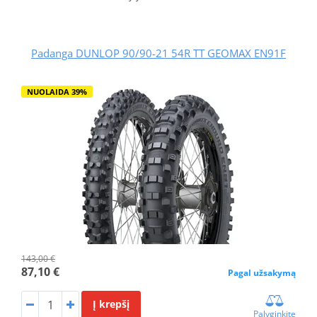
Padanga DUNLOP 90/90-21 54R TT GEOMAX EN91F
NUOLAIDA 39%
143,00 €
87,10 €
Pagal užsakymą
Į krepšį
Palyginkite