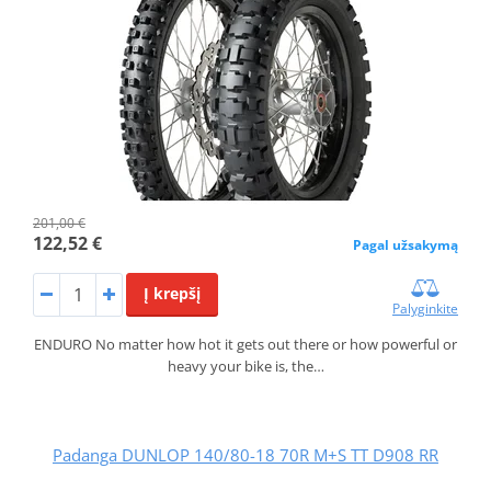
201,00 €
122,52 €
Pagal užsakymą
Į krepšį
Palyginkite
ENDURO No matter how hot it gets out there or how powerful or
heavy your bike is, the…
Padanga DUNLOP 140/80-18 70R M+S TT D908 RR