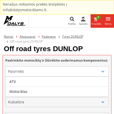
Neradus reikiamos prekės kreipkites į
info@dalysmotociklams.lt.
0
Paieška
Sąskaita
Krepšelis
Meniu
Paieška
Namai
Aksesuarai
Padangos
Tyres DUNLOP
Off road tyres DUNLOP
Off road tyres DUNLOP
Pasirinkite motociklą ir žiūrėkite suderinamus komponentus:
Pasirinkti
ATV
Gamintojas
Motociklas
Kubatūra