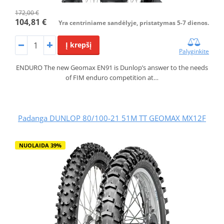
172,00 €
104,81 €
Yra centriniame sandėlyje, pristatymas 5-7 dienos.
Į krepšį
Palyginkite
ENDURO The new Geomax EN91 is Dunlop’s answer to the needs
of FIM enduro competition at…
Padanga DUNLOP 80/100-21 51M TT GEOMAX MX12F
NUOLAIDA 39%