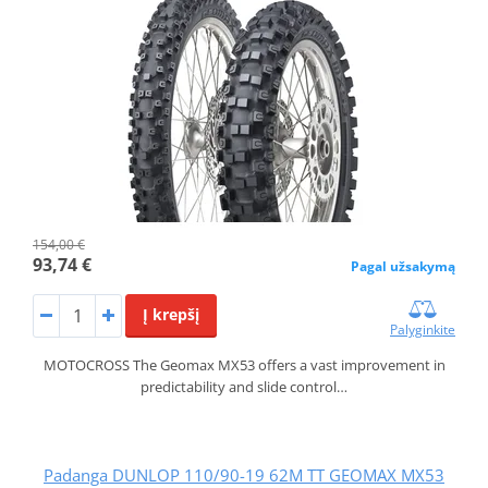
154,00 €
93,74 €
Pagal užsakymą
Į krepšį
Palyginkite
MOTOCROSS The Geomax MX53 offers a vast improvement in
predictability and slide control…
Padanga DUNLOP 110/90-19 62M TT GEOMAX MX53