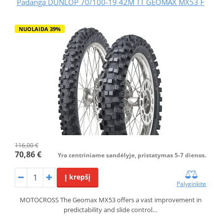
Padanga DUNLOP 70/100-19 42M TT GEOMAX MX53 F
NUOLAIDA 39%
116,00 €
70,86 €
Yra centriniame sandėlyje, pristatymas 5-7 dienos.
Į krepšį
Palyginkite
MOTOCROSS The Geomax MX53 offers a vast improvement in
predictability and slide control…