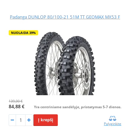
Padanga DUNLOP 80/100-21 51M TT GEOMAX MX53 F
NUOLAIDA 39%
139,00 €
84,88 €
Yra centriniame sandėlyje, pristatymas 5-7 dienos.
Į krepšį
Palyginkite