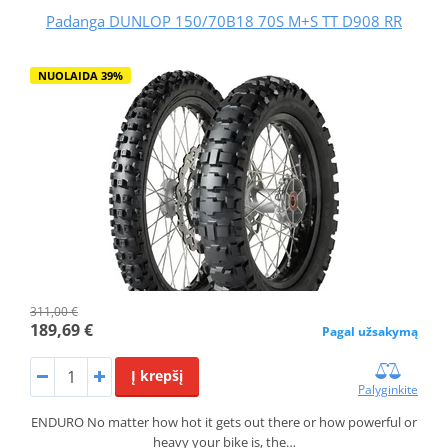
Padanga DUNLOP 150/70B18 70S M+S TT D908 RR
NUOLAIDA 39%
311,00 €
189,69 €
Pagal užsakymą
Į krepšį
Palyginkite
ENDURO No matter how hot it gets out there or how powerful or
heavy your bike is, the…