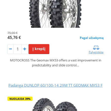
75,00 €
45,76 €
Pagal užsakymą
Į krepšį
Palyginkite
MOTOCROSS The Geomax MX53 offers a vast improvement in
predictability and slide control…
Padanga DUNLOP 60/100-14 29M TT GEOMAX MX53 F
NUOLAIDA 39%