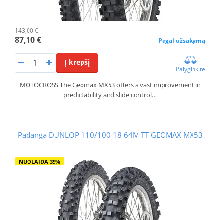
143,00 €
87,10 €
Pagal užsakymą
Į krepšį
Palyginkite
MOTOCROSS The Geomax MX53 offers a vast improvement in
predictability and slide control…
Padanga DUNLOP 110/100-18 64M TT GEOMAX MX53
NUOLAIDA 39%