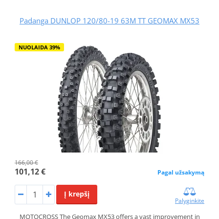
Padanga DUNLOP 120/80-19 63M TT GEOMAX MX53
NUOLAIDA 39%
166,00 €
101,12 €
Pagal užsakymą
Į krepšį
Palyginkite
MOTOCROSS The Geomax MX53 offers a vast improvement in