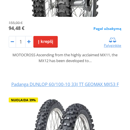
155,00 €
94,48 €
Pagal užsakymą
Į krepšį
Palyginkite
MOTOCROSS Ascending from the highly acclaimed MX11, the
MX12 has been developed to…
Padanga DUNLOP 60/100-10 33J TT GEOMAX MX53 F
NUOLAIDA 39%