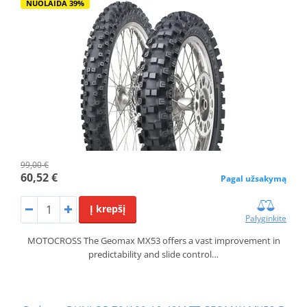
NUOLAIDA 39%
99,00 €
60,52 €
Pagal užsakymą
Į krepšį
Palyginkite
MOTOCROSS The Geomax MX53 offers a vast improvement in
predictability and slide control…