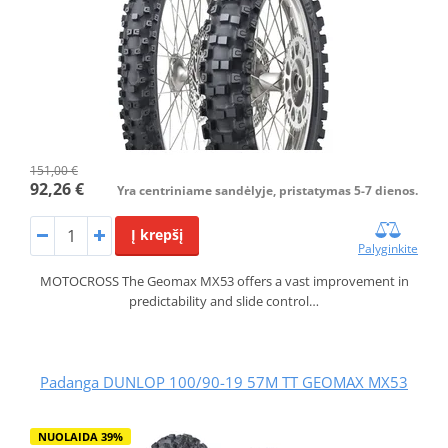
151,00 €
92,26 €
Yra centriniame sandėlyje, pristatymas 5-7 dienos.
Į krepšį
Palyginkite
MOTOCROSS The Geomax MX53 offers a vast improvement in
predictability and slide control…
Padanga DUNLOP 100/90-19 57M TT GEOMAX MX53
NUOLAIDA 39%