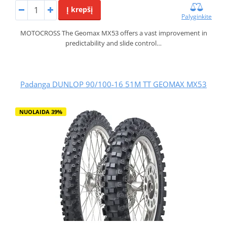
Į krepšį
Palyginkite
MOTOCROSS The Geomax MX53 offers a vast improvement in
predictability and slide control…
Padanga DUNLOP 90/100-16 51M TT GEOMAX MX53
NUOLAIDA 39%