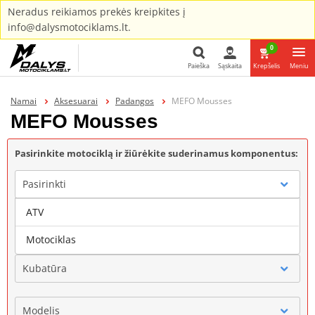
Neradus reikiamos prekės kreipkites į
info@dalysmotociklams.lt.
0
Paieška
Sąskaita
Krepšelis
Meniu
Paieška
Namai
Aksesuarai
Padangos
MEFO Mousses
MEFO Mousses
Pasirinkite motociklą ir žiūrėkite suderinamus komponentus:
Pasirinkti
ATV
Gamintojas
Motociklas
Kubatūra
Modelis