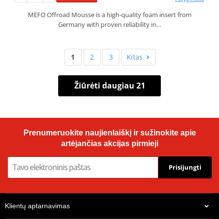
MEFO Offroad Mousse is a high-quality foam insert from
Germany with proven reliability in…
1
2
3
Kitas
Žiūrėti daugiau 21
Prenumeruokite naujienlaiškį ir sužinokite apie
artėjančias akcijas pirmieji
Prisijungti
Klientų aptarnavimas