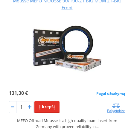
Mousse MEFO MOUSSE 90/100-21 BIG MOM 21-BIG
Front
131,30 €
Pagal užsakymą
Į krepšį
Palyginkite
MEFO Offroad Mousse is a high-quality foam insert from
Germany with proven reliability in…