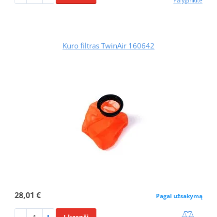
Palyginkite
Kuro filtras TwinAir 160642
28,01 €
Pagal užsakymą