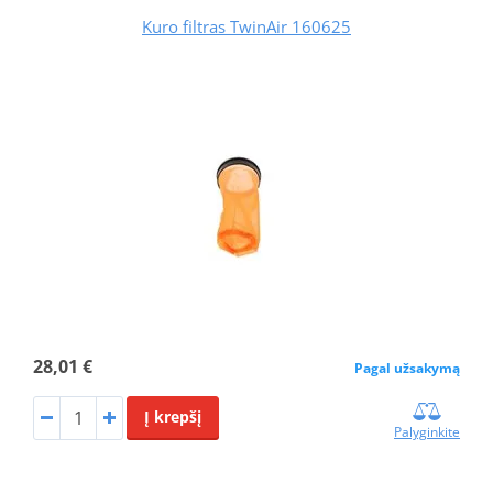
Kuro filtras TwinAir 160625
28,01 €
Pagal užsakymą
Į krepšį
Palyginkite