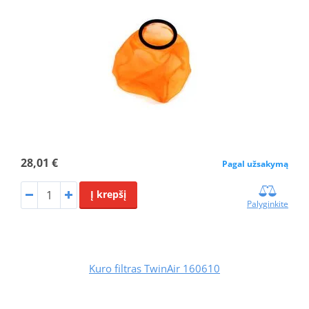
28,01 €
Pagal užsakymą
Į krepšį
Palyginkite
Kuro filtras TwinAir 160610