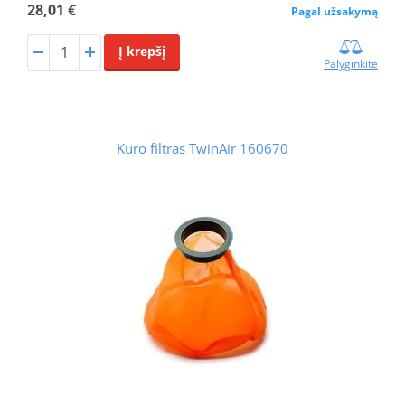
28,01 €
Pagal užsakymą
Į krepšį
Palyginkite
Kuro filtras TwinAir 160670