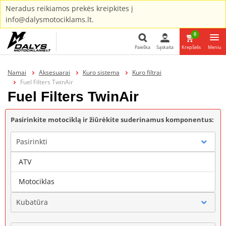
Neradus reikiamos prekės kreipkites į
info@dalysmotociklams.lt.
0
Paieška
Sąskaita
Krepšelis
Meniu
Paieška
Namai
Aksesuarai
Kuro sistema
Kuro filtrai
Fuel Filters TwinAir
Fuel Filters TwinAir
Pasirinkite motociklą ir žiūrėkite suderinamus komponentus:
Pasirinkti
ATV
Gamintojas
Motociklas
Kubatūra