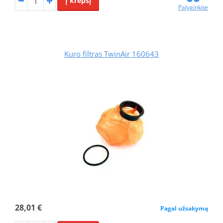
Į krepšį
Palyginkite
Kuro filtras TwinAir 160643
28,01 €
Pagal užsakymą