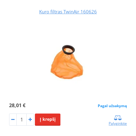
Kuro filtras TwinAir 160626
28,01 €
Pagal užsakymą
Į krepšį
Palyginkite