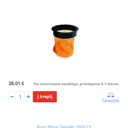
28,01 €
Yra centriniame sandėlyje, pristatymas 5-7 dienos.
Į krepšį
Palyginkite
Kuro filtras TwinAir 160623