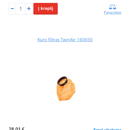
Į krepšį
Palyginkite
Kuro filtras TwinAir 160650
28,01 €
Pagal užsakymą