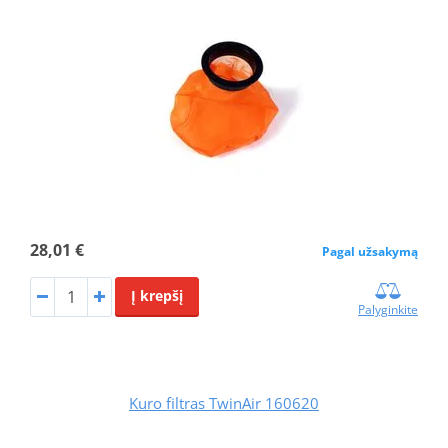
28,01 €
Pagal užsakymą
Į krepšį
Palyginkite
Kuro filtras TwinAir 160620