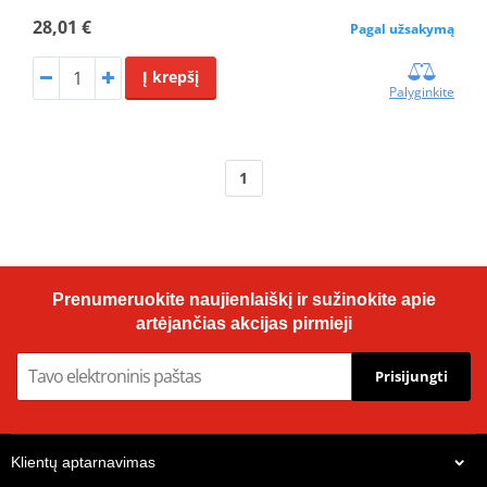
28,01 €
Pagal užsakymą
Į krepšį
Palyginkite
1
Prenumeruokite naujienlaiškį ir sužinokite apie
artėjančias akcijas pirmieji
Prisijungti
Klientų aptarnavimas