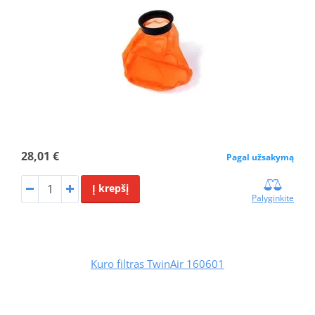
28,01 €
Pagal užsakymą
Į krepšį
Palyginkite
Kuro filtras TwinAir 160601