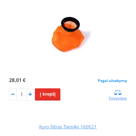
28,01 €
Pagal užsakymą
Į krepšį
Palyginkite
Kuro filtras TwinAir 160621