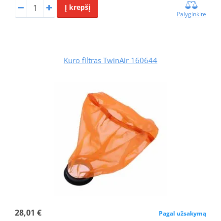
Į krepšį
Palyginkite
Kuro filtras TwinAir 160644
28,01 €
Pagal užsakymą