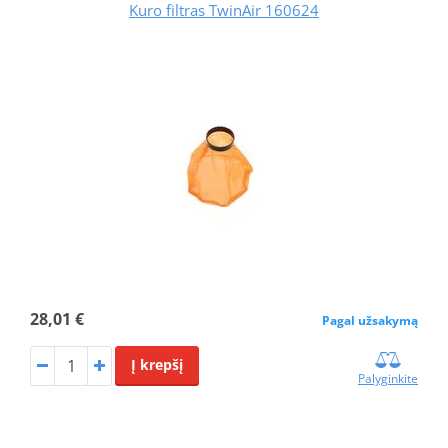
Kuro filtras TwinAir 160624
28,01 €
Pagal užsakymą
Į krepšį
Palyginkite