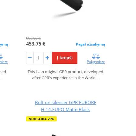
605,00 €
453,75 €
kymą
Pagal užsakymą
Į krepšį
nkite
Palyginkite
oped
This is an original GPR product, developed
…
after GPR's experience in the World…
Bolt-on silencer GPR FURORE
H.14.FUPO Matte Black
NUOLAIDA 25%