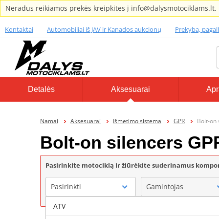
Neradus reikiamos prekės kreipkites į info@dalysmotociklams.lt.
Kontaktai
Automobiliai iš JAV ir Kanados aukcionų
Prekyba, paga
Detalės
Aksesuarai
Apr
Namai
Aksesuarai
Išmetimo sistema
GPR
Bolt-on
Bolt-on silencers GP
Pasirinkite motociklą ir žiūrėkite suderinamus komp
Pasirinkti
Gamintojas
ATV