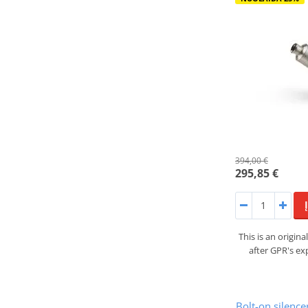
394,00 €
295,85 €
This is an origi
after GPR's ex
Bolt-on silenc