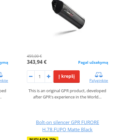
459,00 €
343,94 €
kymą
Pagal užsakymą
Į krepšį
nkite
Palyginkite
oped
This is an original GPR product, developed
…
after GPR's experience in the World…
Bolt-on silencer GPR FURORE
H.78.FUPO Matte Black
NUOLAIDA 25%