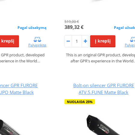
519,00 €
389,32 €
Pagal užsakymą
Pagal užsa
Į krepšį
Į krepšį
Palyginkite
Palygi
nal GPR product, developed
This is an original GPR product, devel
perience in the World…
after GPR's experience in the World
lencer GPR FURORE
Bolt-on silencer GPR FURORE
UPO Matte Black
ATV.5.FUNE Matte Black
NUOLAIDA 25%