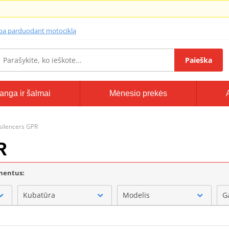
lba parduodant motociklą
Paieška
anga ir šalmai
Mėnesio prekės
 silencers GPR
R
onentus:
Kubatūra
Modelis
G