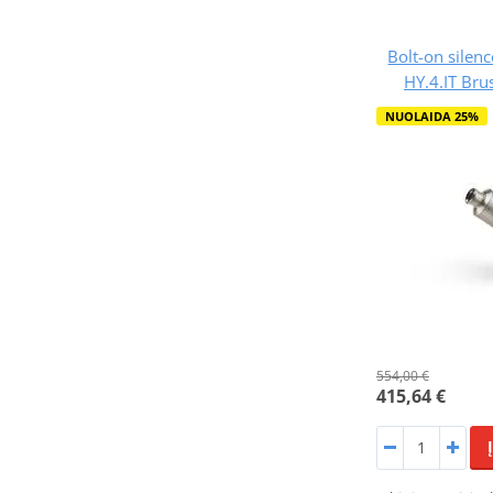
Bolt-on sile
HY.4.IT Bru
NUOLAIDA 25%
554,00 €
415,64 €