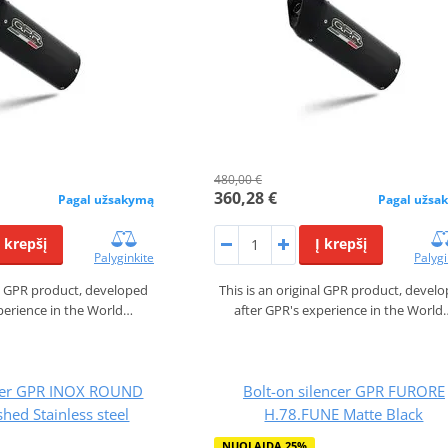
480,00 €
360,28 €
Pagal užsakymą
Pagal užsa
Į krepšį
Į krepšį
Palyginkite
Palygi
nal GPR product, developed
This is an original GPR product, devel
perience in the World…
after GPR's experience in the World
ncer GPR INOX ROUND
Bolt-on silencer GPR FURORE
shed Stainless steel
H.78.FUNE Matte Black
NUOLAIDA 25%