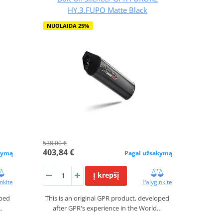
HY.3.FUPO Matte Black
NUOLAIDA 25%
538,00 €
403,84 €
kymą
Pagal užsakymą
Į krepšį
nkite
Palyginkite
oped
This is an original GPR product, developed
…
after GPR's experience in the World…