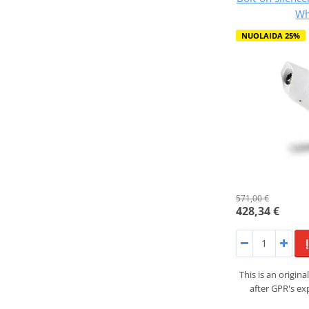
Wh
NUOLAIDA 25%
571,00 €
428,34 €
This is an origi
after GPR's ex