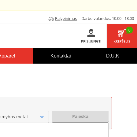
Palyginimas
Darbo valandos: 10:00 - 18:00
0
PRISIJUNGTI
KREPŠELIS
Apparel
Kontaktai
D.U.K
Paieška
amybos metai