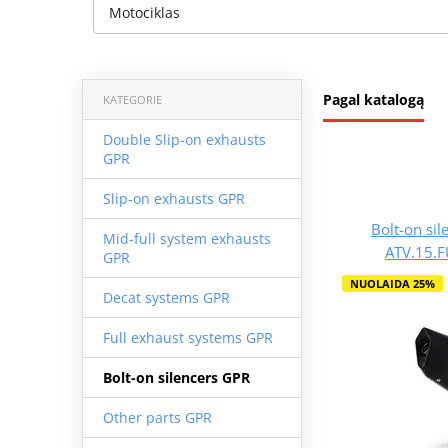
Motociklas
Pagal katalogą
KATEGORIE
Double Slip-on exhausts
GPR
Slip-on exhausts GPR
Bolt-on si
Mid-full system exhausts
ATV.15.F
GPR
NUOLAIDA 25%
Decat systems GPR
Full exhaust systems GPR
Bolt-on silencers GPR
Other parts GPR