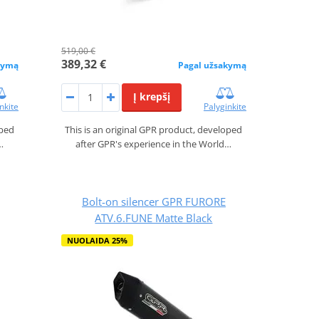
519,00 €
389,32 €
kymą
Pagal užsakymą
Į krepšį
nkite
Palyginkite
oped
This is an original GPR product, developed
…
after GPR's experience in the World…
Bolt-on silencer GPR FURORE
ATV.6.FUNE Matte Black
NUOLAIDA 25%