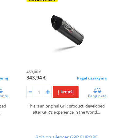
459,00 €
343,94 €
kymą
Pagal užsakymą
Į krepšį
nkite
Palyginkite
oped
This is an original GPR product, developed
…
after GPR's experience in the World…
Bolt-on silencer GPR FURORE