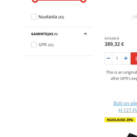
Nuolaida
(42)
GAMINTOJAS
(1)
519,00 €
389,32 €
GPR
(42)
This is an origi
after GPR's ex
Bolt-on si
H.127.F
NUOLAIDA 25%