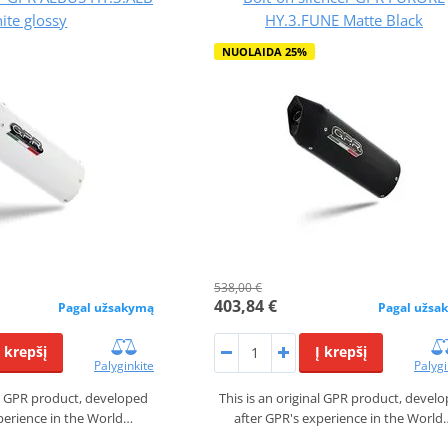
ite glossy
HY.3.FUNE Matte Black
NUOLAIDA 25%
538,00 €
403,84 €
Pagal užsakymą
Pagal užsa
Į krepšį
Į krepšį
Palyginkite
Palygi
nal GPR product, developed
This is an original GPR product, devel
perience in the World…
after GPR's experience in the World