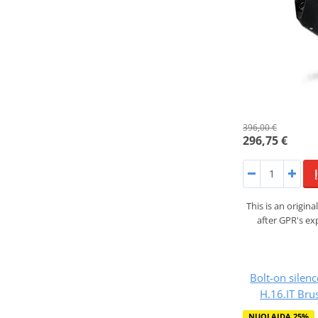
396,00 €
296,75 €
This is an origi
after GPR's ex
Bolt-on sile
H.16.IT Bru
NUOLAIDA 25%