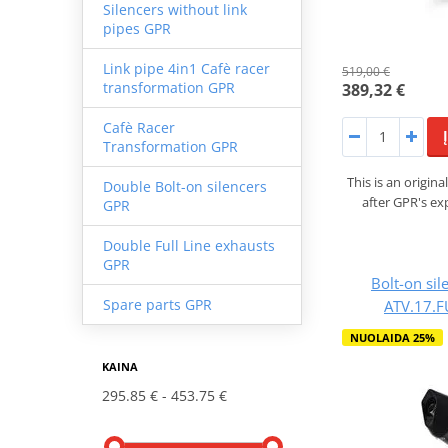
Silencers without link
pipes GPR
Link pipe 4in1 Cafè racer
519,00 €
transformation GPR
389,32 €
Cafè Racer
Transformation GPR
This is an origi
Double Bolt-on silencers
after GPR's ex
GPR
Double Full Line exhausts
GPR
Bolt-on si
Spare parts GPR
ATV.17.F
NUOLAIDA 25%
KAINA
295.85 €
453.75 €