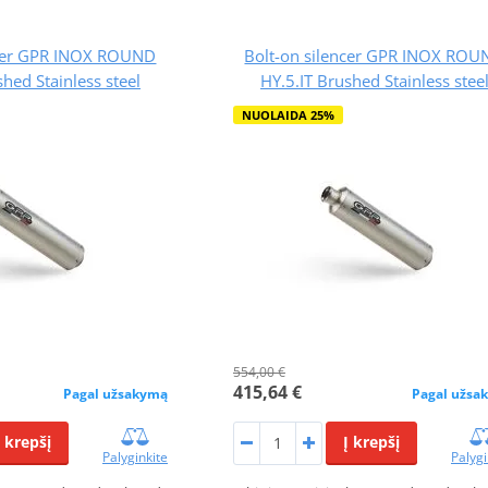
ncer GPR INOX ROUND
Bolt-on silencer GPR INOX RO
shed Stainless steel
HY.5.IT Brushed Stainless stee
NUOLAIDA 25%
554,00 €
415,64 €
Pagal užsakymą
Pagal užsa
Į krepšį
Į krepšį
Palyginkite
Palygi