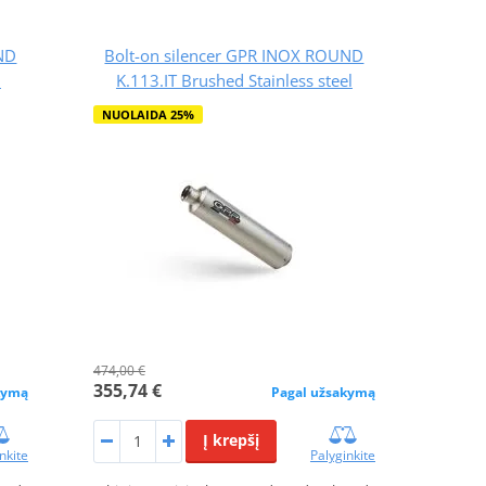
UND
Bolt-on silencer GPR INOX ROUND
l
K.113.IT Brushed Stainless steel
NUOLAIDA 25%
474,00 €
355,74 €
kymą
Pagal užsakymą
Į krepšį
nkite
Palyginkite