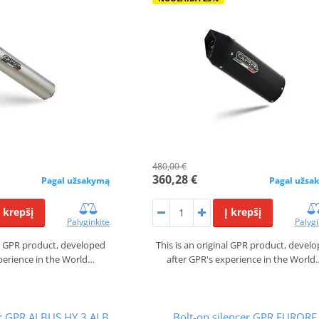
480,00 €
360,28 €
Pagal užsakymą
Pagal užsa
Į krepšį
Į krepšį
Palyginkite
Palygi
nal GPR product, developed
This is an original GPR product, devel
perience in the World…
after GPR's experience in the World
er GPR ALBUS HY.3.ALB
Bolt-on silencer GPR FURORE