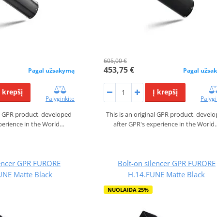
605,00 €
453,75 €
Pagal užsakymą
Pagal užsa
Į krepšį
Į krepšį
Palyginkite
Palygi
nal GPR product, developed
This is an original GPR product, devel
perience in the World…
after GPR's experience in the World
lencer GPR FURORE
Bolt-on silencer GPR FURORE
UNE Matte Black
H.14.FUNE Matte Black
NUOLAIDA 25%