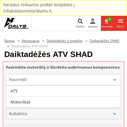
Neradus reikiamos prekės kreipkites į
info@dalysmotociklams.lt.
0
Paieška
Sąskaita
Krepšelis
Meniu
Paieška
Namai
Aksesuarai
Daiktadėžės ir krepšiai
Daiktadėžės SHAD
Daiktadėžės ATV SHAD
Daiktadėžės ATV SHAD
Pasirinkite motociklą ir žiūrėkite suderinamus komponentus:
Pasirinkti
ATV
Gamintojas
Motociklas
Kubatūra