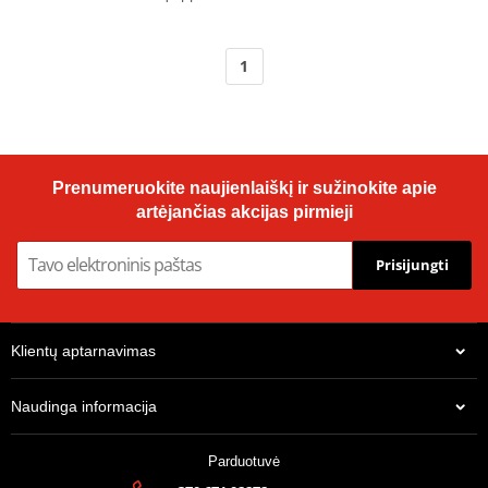
1
Prenumeruokite naujienlaiškį ir sužinokite apie
artėjančias akcijas pirmieji
Prisijungti
Klientų aptarnavimas
Naudinga informacija
Parduotuvė