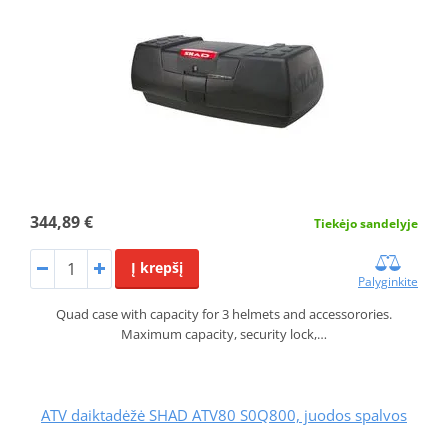
344,89 €
Tiekėjo sandelyje
Į krepšį
Palyginkite
Quad case with capacity for 3 helmets and accessorories.
Maximum capacity, security lock,…
ATV daiktadėžė SHAD ATV80 S0Q800, juodos spalvos