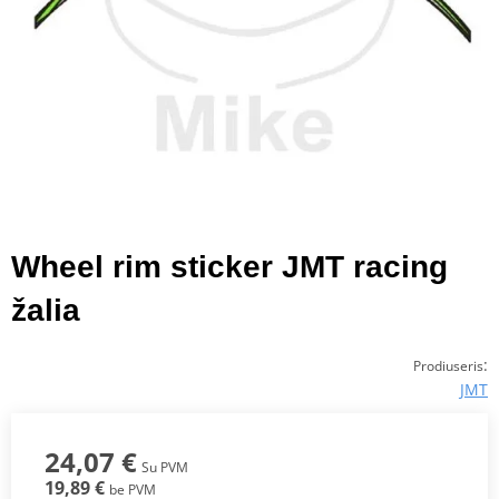
Wheel rim sticker JMT racing
žalia
:
Prodiuseris
JMT
24,07 €
Su PVM
19,89 €
be PVM