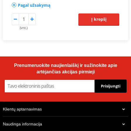
Pagal užsakymą
Į krepšį
(vnt.)
Prenumeruokite naujienlaiškį ir sužinokite apie
artėjančias akcijas pirmieji
Prisijungti
Klientų aptarnavimas
Naudinga informacija