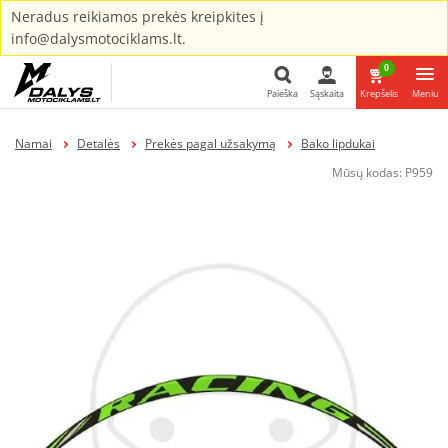
Neradus reikiamos prekės kreipkites į
info@dalysmotociklams.lt.
0
Paieška
Sąskaita
Krepšelis
Meniu
Paieška
Namai
Detalės
Prekės pagal užsakymą
Bako lipdukai
Mūsų kodas:
P959