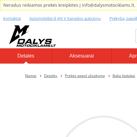
Neradus reikiamos prekės kreipkites į info@dalysmotociklams.lt.
Kontaktai
Automobiliai iš JAV ir Kanados aukcionų
Prekyba, paga
Detalės
Aksesuarai
Apr
Namai
Detalės
Prekės pagal užsakymą
Bako lipdukai