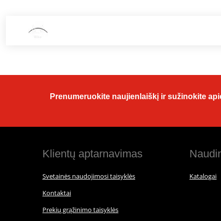
Prenumeruokite naujienlaiškį ir sužinokite apie
Klientų aptarnavimas
Naudin
Svetainės naudojimosi taisyklės
Katalogai
Kontaktai
Prekių grąžinimo taisyklės