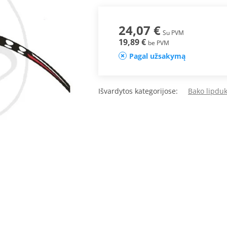
24,07 €
Su PVM
19,89 €
be PVM
Pagal užsakymą
Išvardytos kategorijose:
Bako lipduk