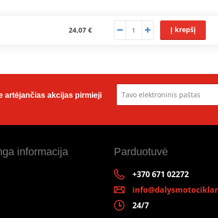
Į krepšį
24,07 €
 artėjančias akcijas pirmieji
ga informacija
Parduotuvė
+370 671 02272
info@dalysmotociklam
24/7