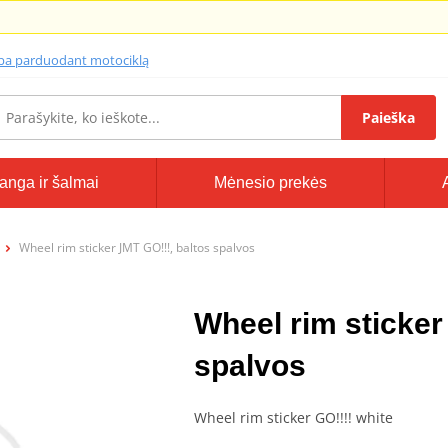
lba parduodant motociklą
Paieška
anga ir šalmai
Mėnesio prekės
Wheel rim sticker JMT GO!!!, baltos spalvos
Wheel rim sticker
spalvos
Wheel rim sticker GO!!!! white