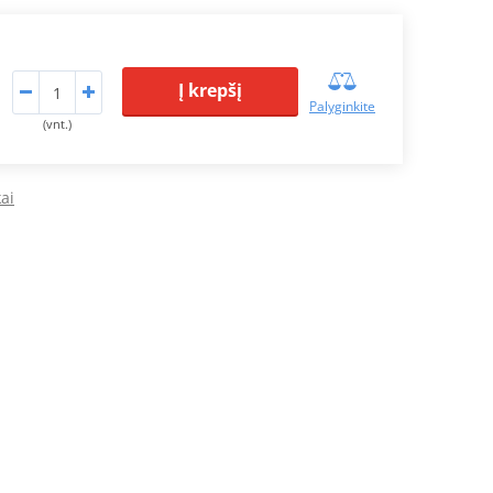
Į krepšį
Palyginkite
(vnt.)
ai