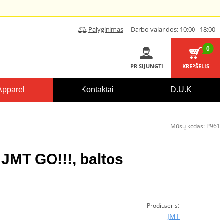
Palyginimas
Darbo valandos: 10:00 - 18:00
0
PRISIJUNGTI
KREPŠELIS
Apparel
Kontaktai
D.U.K
Mūsų kodas:
P961
 JMT GO!!!, baltos
:
Prodiuseris
JMT