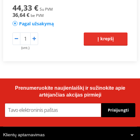
44,33 €
Su PVM
36,64 €
be PVM
Pagal užsakymą
Į krepšį
(vnt.)
Prenumeruokite naujienlaiškį ir sužinokite apie
artėjančias akcijas pirmieji
Prisijungti
Klientų aptarnavimas