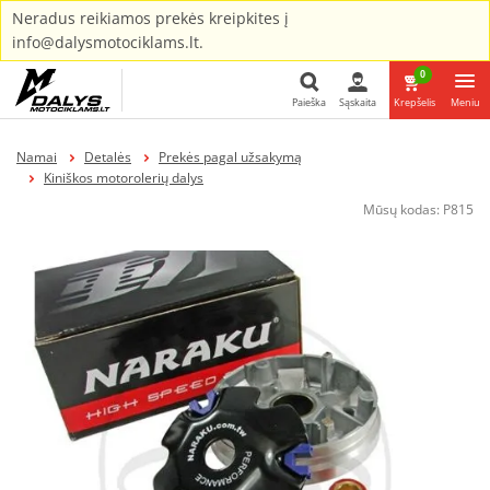
Neradus reikiamos prekės kreipkites į
info@dalysmotociklams.lt.
0
Paieška
Sąskaita
Krepšelis
Meniu
Paieška
Namai
Detalės
Prekės pagal užsakymą
Kiniškos motorolerių dalys
Mūsų kodas:
P815