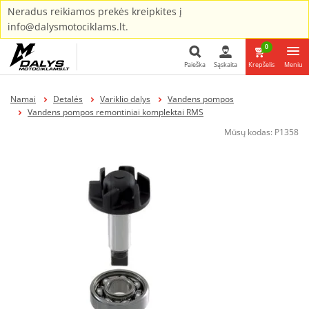
Neradus reikiamos prekės kreipkites į
info@dalysmotociklams.lt.
0
Paieška
Sąskaita
Krepšelis
Meniu
Paieška
Namai
Detalės
Variklio dalys
Vandens pompos
Vandens pompos remontiniai komplektai RMS
Mūsų kodas:
P1358