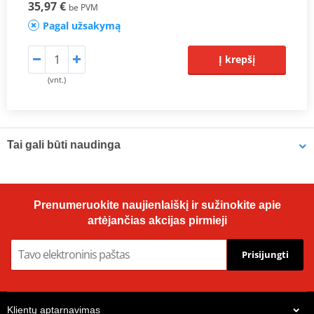
35,97 €
be PVM
Pagal užsakymą
Į krepšį
(vnt.)
Tai gali būti naudinga
OMNIVISC 1050 LOCTITE 142382 90 g
Prenumeruokite naujienlaiškį ir sužinokite apie
artėjančias akcijas pirmieji
Prisijungti
Klientų aptarnavimas