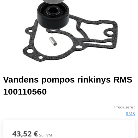
Vandens pompos rinkinys RMS
100110560
:
Prodiuseris
RMS
43,52 €
Su PVM