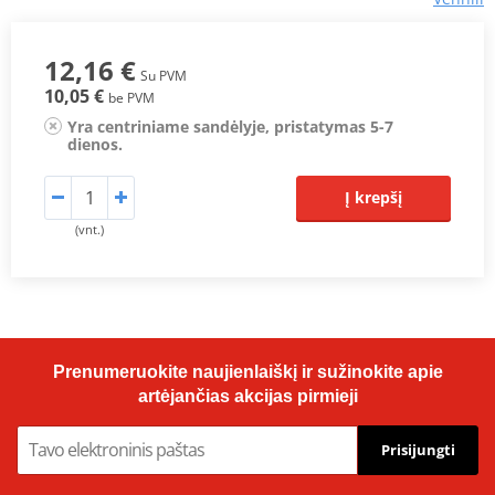
12,16 €
Su PVM
10,05 €
be PVM
Yra centriniame sandėlyje, pristatymas 5-7
dienos.
Į krepšį
(vnt.)
Prenumeruokite naujienlaiškį ir sužinokite apie
artėjančias akcijas pirmieji
Prisijungti