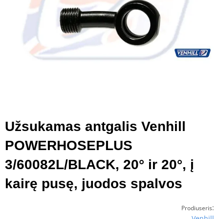
Užsukamas antgalis Venhill
POWERHOSEPLUS
3/60082L/BLACK, 20° ir 20°, į
kairę pusę, juodos spalvos
:
Prodiuseris
Venhill