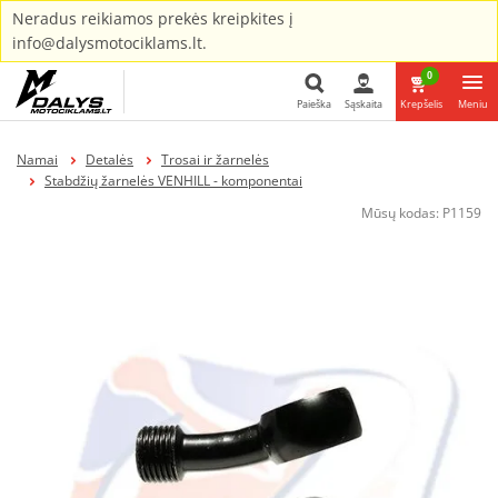
Neradus reikiamos prekės kreipkites į
info@dalysmotociklams.lt.
0
Paieška
Sąskaita
Krepšelis
Meniu
Paieška
Namai
Detalės
Trosai ir žarnelės
Stabdžių žarnelės VENHILL - komponentai
Mūsų kodas:
P1159